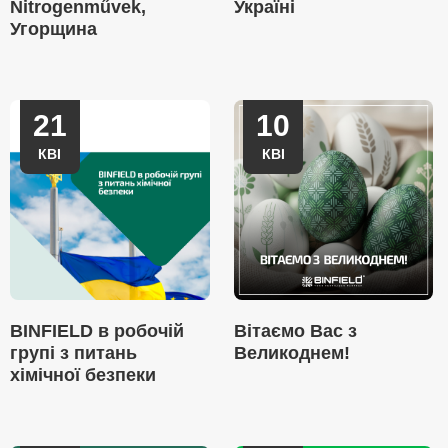
Nitrogenművek,
Україні
Угорщина
21
10
КВІ
КВІ
BINFIELD в робочій
Вітаємо Вас з
групі з питань
Великоднем!
хімічної безпеки