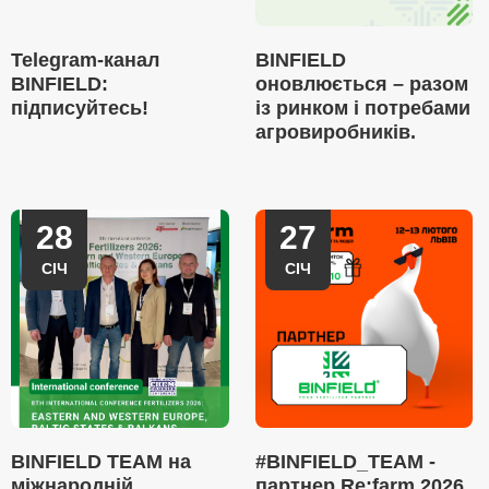
Telegram-канал
BINFIELD
BINFIELD:
оновлюється – разом
підписуйтесь!
із ринком і потребами
агровиробників.
28
27
СІЧ
СІЧ
BINFIELD TEAM на
#BINFIELD_TEAM -
міжнародній
партнер Re:farm 2026