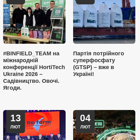
#BINFIELD_TEAM на
Партія потрійного
міжнародній
суперфосфату
конференції HortiTech
(GTSP) – вже в
Ukraine 2026 –
Україні!
Садівництво. Овочі.
Ягоди.
13
04
ЛЮТ
ЛЮТ