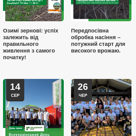
Озимі зернові: успіх
Передпосівна
залежить від
обробка насіння –
правильного
потужний старт для
живлення з самого
високого врожаю.
початку!
14
26
СЕР
ЧЕР