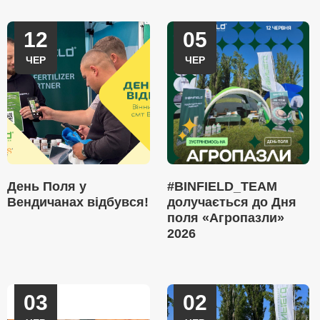
12
05
ЧЕР
ЧЕР
День Поля у
#BINFIELD_TEAM
Вендичанах відбувся!
долучається до Дня
поля «Агропазли»
2026
03
02