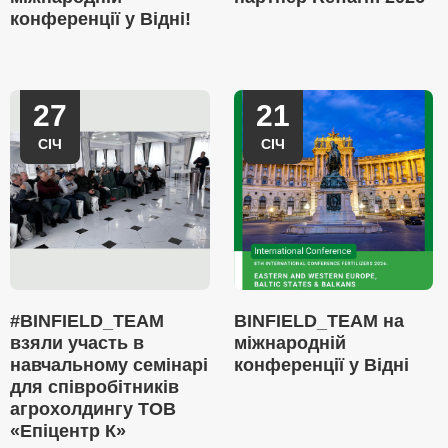
конференції у Відні!
27
21
СІЧ
СІЧ
#BINFIELD_TEAM
BINFIELD_TEAM на
взяли участь в
міжнародній
навчальному семінарі
конференції у Відні
для співробітників
агрохолдингу ТОВ
«Епіцентр К»