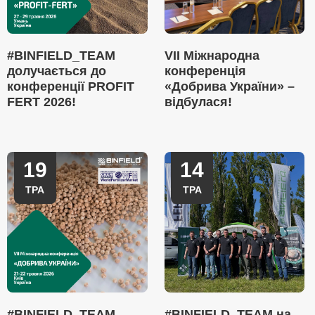
#BINFIELD_TEAM
VII Міжнародна
долучається до
конференція
конференції PROFIT
«Добрива України» –
FERT 2026!
відбулася!
19
14
ТРА
ТРА
#BINFIELD_TEAM
#BINFIELD_TEAM на