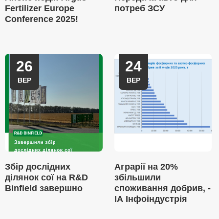
Fertilizer Europe
потреб ЗСУ
Conference 2025!
26
24
ВЕР
ВЕР
Збір дослідних
Аграрії на 20%
ділянок сої на R&D
збільшили
Binfield завершно
споживання добрив, -
ІА Інфоіндустрія