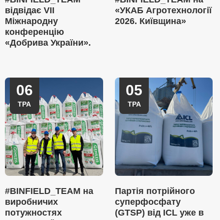
відвідає VII
«УКАБ Агротехнології
Міжнародну
2026. Київщина»
конференцію
«Добрива України».
06
05
ТРА
ТРА
#BINFIELD_TEAM на
Партія потрійного
виробничих
суперфосфату
потужностях
(GTSP) від ICL уже в