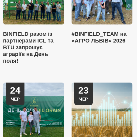
BINFIELD разом із
#BINFIELD_TEAM на
партнерами ICL та
«АГРО ЛЬВІВ» 2026
BTU запрошує
аграріїв на День
поля!
24
23
ЧЕР
ЧЕР