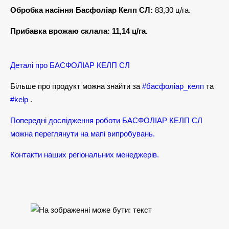
Обробка насіння Басфоліар Келп СЛ:
83,30 ц/га.
Прибавка врожаю склала: 11,14 ц/га.
Деталі про БАСФОЛІАР КЕЛП СЛ
Більше про продукт можна знайти за
#басфоліар_келп
та
#kelp
.
Попередні дослідження роботи БАСФОЛІАР КЕЛП СЛ
можна переглянути на мапі випробувань.
Контакти наших регіональних менеджерів.