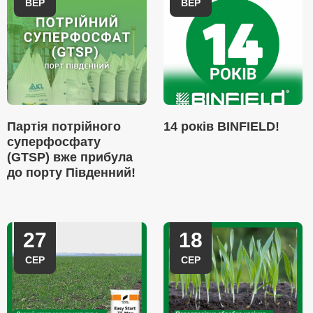
ВЕР
ВЕР
Партія потрійного
14 років BINFIELD!
суперфосфату
(GTSP) вже прибула
до порту Південний!
27
18
СЕР
СЕР