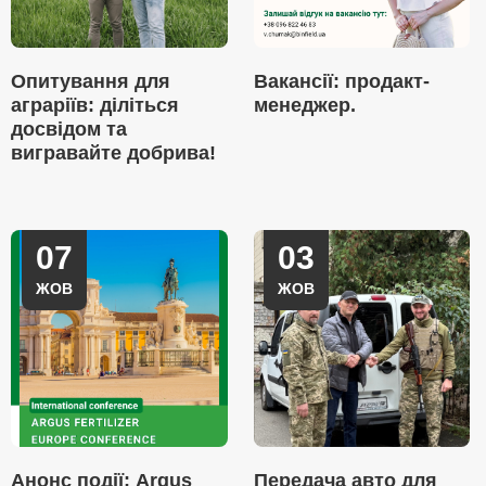
Опитування для
Вакансії: продакт-
аграріїв: діліться
менеджер.
досвідом та
вигравайте добрива!
07
03
ЖОВ
ЖОВ
Анонс події: Argus
Передача авто для