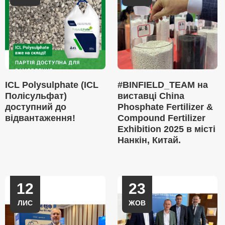
ICL Polysulphate (ICL
#BINFIELD_TEAM на
Полісульфат)
виставці China
доступний до
Phosphate Fertilizer &
відвантаження!
Compound Fertilizer
Exhibition 2025 в місті
Нанкін, Китай.
12
23
ЛИС
ЖОВ