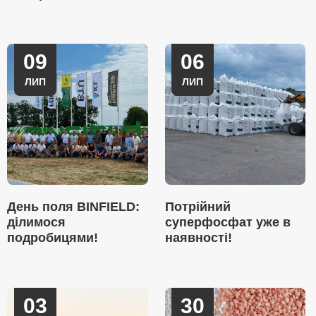
09
06
ЛИП
ЛИП
День поля BINFIELD:
Потрійний
ділимося
суперфосфат уже в
подробицями!
наявності!
03
30