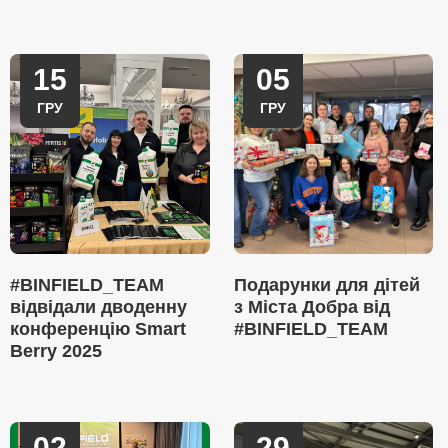
15
05
ГРУ
ГРУ
#BINFIELD_TEAM
Подарунки для дітей
відвідали дводенну
з Міста Добра від
конференцію Smart
#BINFIELD_TEAM
Berry 2025
02
29