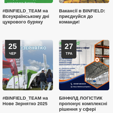
#BINFIELD_TEAM на
Вакансії в BINFIELD:
Всеукраїнському дні
приєднуйся до
цукрового буряку
команди!
25
27
ЧЕР
ТРА
#BINFIELD_TEAM на
БІНФІЛД ЛОГІСТИК
Нове Зернятко 2025
пропонує комплексні
рішення у сфері