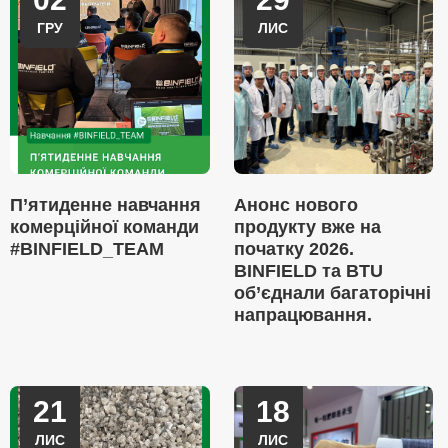
ГРУ
ЛИС
П’ятиденне навчання
Анонс нового
комерційної команди
продукту вже на
#BINFIELD_TEAM
початку 2026.
BINFIELD та BTU
об’єднали багаторічні
напрацювання.
21
18
ЛИС
ЛИС