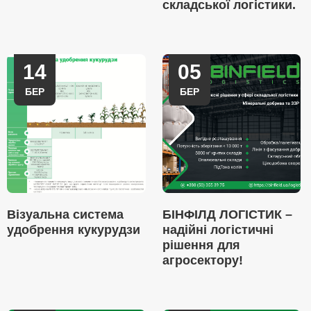
складської логістики.
14
05
БЕР
БЕР
Візуальна система
БІНФІЛД ЛОГІСТИК –
удобрення кукурудзи
надійні логістичні
рішення для
агросектору!