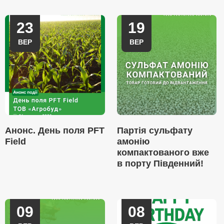
23
19
ВЕР
ВЕР
Анонс. День поля PFT
Партія сульфату
Field
амонію
компактованого вже
в порту Південний!
09
08