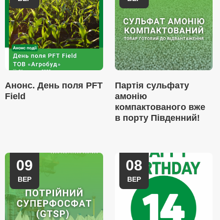
Анонс. День поля PFT
Партія сульфату
Field
амонію
компактованого вже
в порту Південний!
09
08
ВЕР
ВЕР