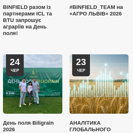
BINFIELD разом із
#BINFIELD_TEAM на
партнерами ICL та
«АГРО ЛЬВІВ» 2026
BTU запрошує
аграріїв на День
поля!
24
23
ЧЕР
ЧЕР
День поля Biligrain
АНАЛІТИКА
2026
ГЛОБАЛЬНОГО