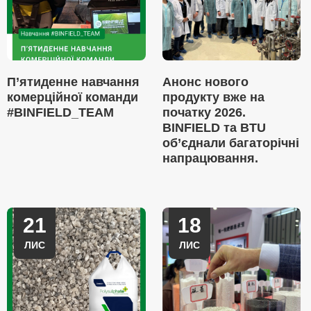
П’ятиденне навчання
Анонс нового
комерційної команди
продукту вже на
#BINFIELD_TEAM
початку 2026.
BINFIELD та BTU
об’єднали багаторічні
напрацювання.
21
18
ЛИС
ЛИС