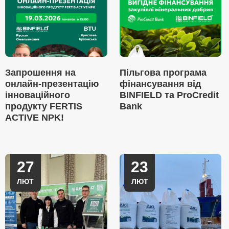
Запрошення на
Пільгова програма
онлайн-презентацію
фінансування від
інноваційного
BINFIELD та ProCredit
продукту FERTIS
Bank
ACTIVE NPK!
27
23
ЛЮТ
ЛЮТ