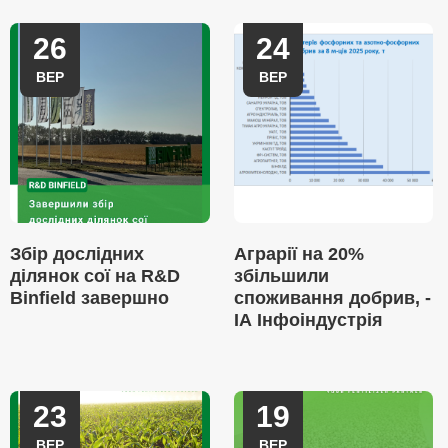
26
24
ВЕР
ВЕР
Збір дослідних
Аграрії на 20%
ділянок сої на R&D
збільшили
Binfield завершно
споживання добрив, -
ІА Інфоіндустрія
23
19
ВЕР
ВЕР