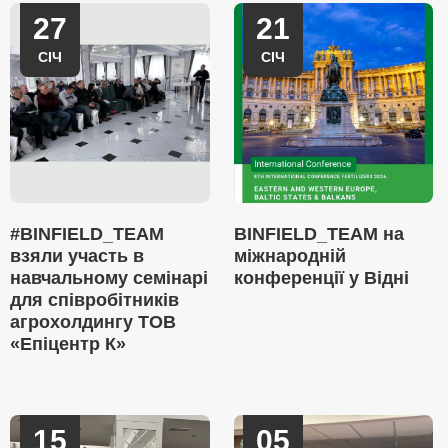
27
21
СІЧ
СІЧ
#BINFIELD_TEAM
BINFIELD_TEAM на
взяли участь в
міжнародній
навчальному семінарі
конференції у Відні
для співробітників
агрохолдингу ТОВ
«Епіцентр К»
15
05