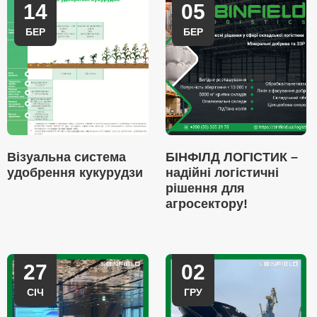
14
05
БЕР
БЕР
Візуальна система
БІНФІЛД ЛОГІСТИК –
удобрення кукурудзи
надійні логістичні
рішення для
агросектору!
27
02
СІЧ
ГРУ