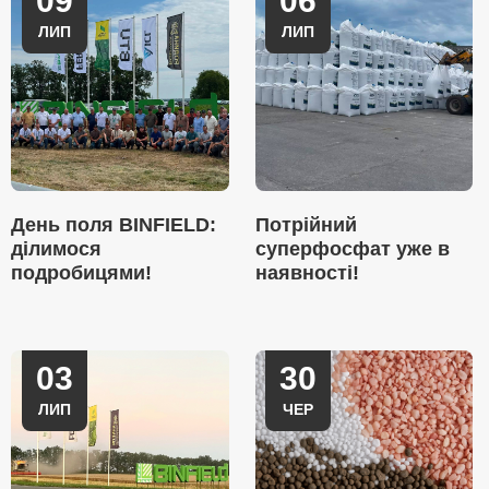
09
06
ЛИП
ЛИП
День поля BINFIELD:
Потрійний
ділимося
суперфосфат уже в
подробицями!
наявності!
03
30
ЛИП
ЧЕР