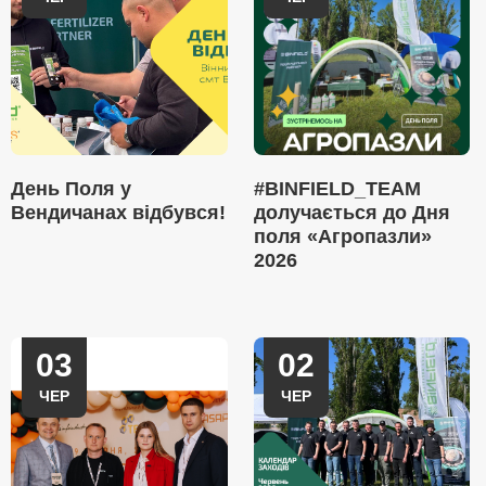
День Поля у
#BINFIELD_TEAM
Вендичанах відбувся!
долучається до Дня
поля «Агропазли»
2026
03
02
ЧЕР
ЧЕР