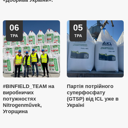
«Добрива України».
06
05
ТРА
ТРА
#BINFIELD_TEAM на
Партія потрійного
виробничих
суперфосфату
потужностях
(GTSP) від ICL уже в
Nitrogenművek,
Україні
Угорщина