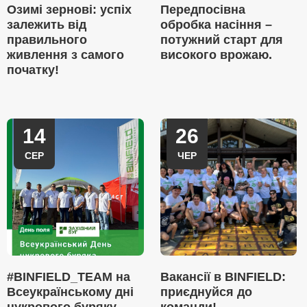
Озимі зернові: успіх
Передпосівна
залежить від
обробка насіння –
правильного
потужний старт для
живлення з самого
високого врожаю.
початку!
14
26
СЕР
ЧЕР
#BINFIELD_TEAM на
Вакансії в BINFIELD:
Всеукраїнському дні
приєднуйся до