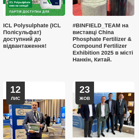
ICL Polysulphate (ICL
#BINFIELD_TEAM на
Полісульфат)
виставці China
доступний до
Phosphate Fertilizer &
відвантаження!
Compound Fertilizer
Exhibition 2025 в місті
Нанкін, Китай.
12
23
ЛИС
ЖОВ