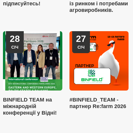
підписуйтесь!
із ринком і потребами
агровиробників.
28
27
СІЧ
СІЧ
BINFIELD TEAM на
#BINFIELD_TEAM -
міжнародній
партнер Re:farm 2026
конференції у Відні!