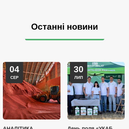
Останні новини
04
30
СЕР
ЛИП
АНАЛІТИКА
День поля «УКАБ