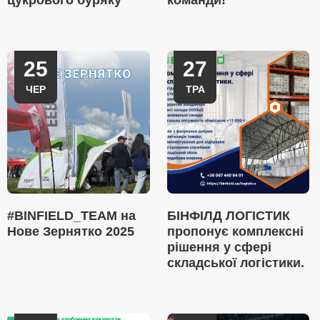
цукрового буряку
команди!
25
27
ЧЕР
ТРА
#BINFIELD_TEAM на
БІНФІЛД ЛОГІСТИК
Нове Зернятко 2025
пропонує комплексні
рішення у сфері
складської логістики.