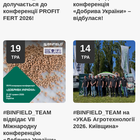
долучається до
конференція
конференції PROFIT
«Добрива України» –
FERT 2026!
відбулася!
19
14
ТРА
ТРА
#BINFIELD_TEAM
#BINFIELD_TEAM на
відвідає VII
«УКАБ Агротехнології
Міжнародну
2026. Київщина»
конференцію