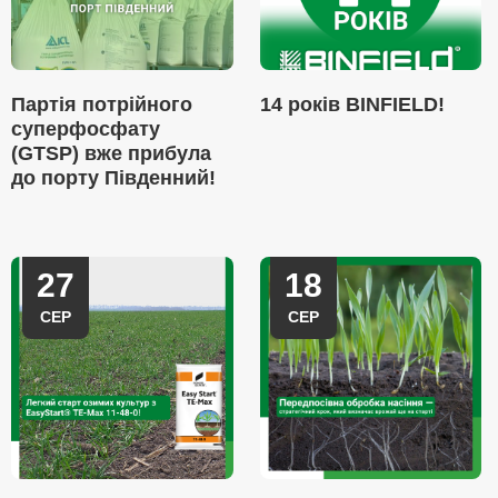
Партія потрійного
14 років BINFIELD!
суперфосфату
(GTSP) вже прибула
до порту Південний!
27
18
СЕР
СЕР