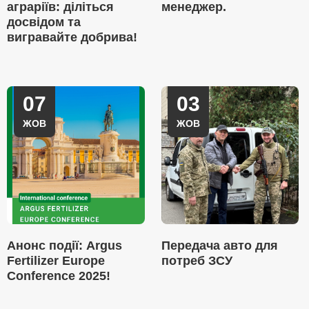
аграріїв: діліться
менеджер.
досвідом та
вигравайте добрива!
07
03
ЖОВ
ЖОВ
Анонс події: Argus
Передача авто для
Fertilizer Europe
потреб ЗСУ
Conference 2025!