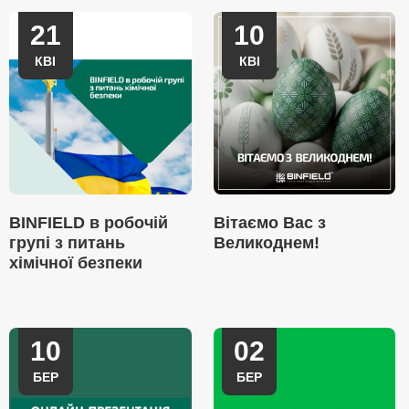
21
10
КВІ
КВІ
BINFIELD в робочій
Вітаємо Вас з
групі з питань
Великоднем!
хімічної безпеки
10
02
БЕР
БЕР