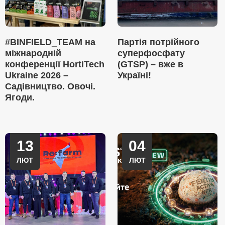
#BINFIELD_TEAM на
Партія потрійного
міжнародній
суперфосфату
конференції HortiTech
(GTSP) – вже в
Ukraine 2026 –
Україні!
Садівництво. Овочі.
Ягоди.
13
04
ЛЮТ
ЛЮТ