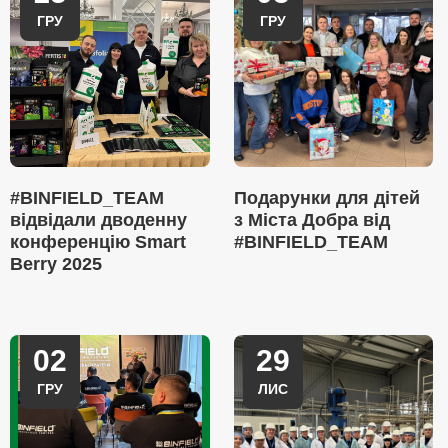
ГРУ
ГРУ
#BINFIELD_TEAM
Подарунки для дітей
відвідали дводенну
з Міста Добра від
конференцію Smart
#BINFIELD_TEAM
Berry 2025
02
29
ГРУ
ЛИС