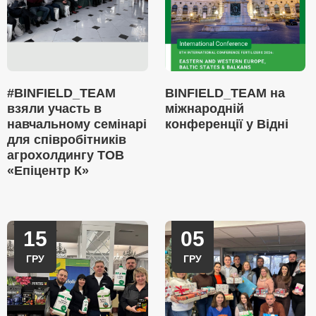
#BINFIELD_TEAM
BINFIELD_TEAM на
взяли участь в
міжнародній
навчальному семінарі
конференції у Відні
для співробітників
агрохолдингу ТОВ
«Епіцентр К»
15
05
ГРУ
ГРУ