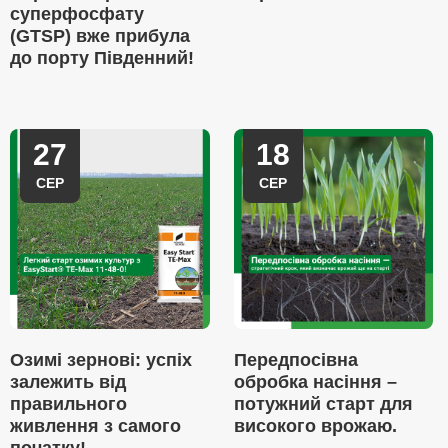
суперфосфату
(GTSP) вже прибула
до порту Південний!
27
18
СЕР
СЕР
Озимі зернові: успіх
Передпосівна
залежить від
обробка насіння –
правильного
потужний старт для
живлення з самого
високого врожаю.