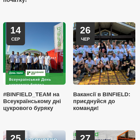
початку!
14
26
СЕР
ЧЕР
#BINFIELD_TEAM на
Вакансії в BINFIELD:
Всеукраїнському дні
приєднуйся до
цукрового буряку
команди!
25
27