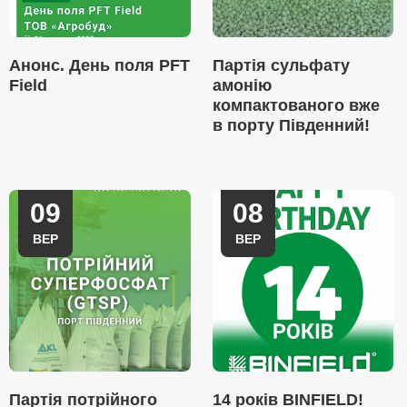
Анонс. День поля PFT
Партія сульфату
Field
амонію
компактованого вже
в порту Південний!
09
08
ВЕР
ВЕР
Партія потрійного
14 років BINFIELD!