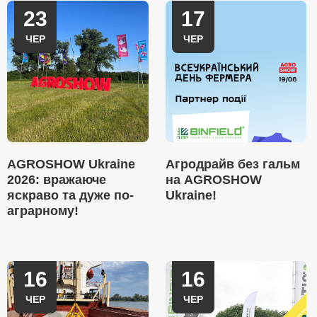
23
17
ЧЕР
ЧЕР
AGROSHOW Ukraine
Агродрайв без гальм
2026: вражаюче
на AGROSHOW
яскраво та дуже по-
Ukraine!
аграрному!
16
16
ЧЕР
ЧЕР