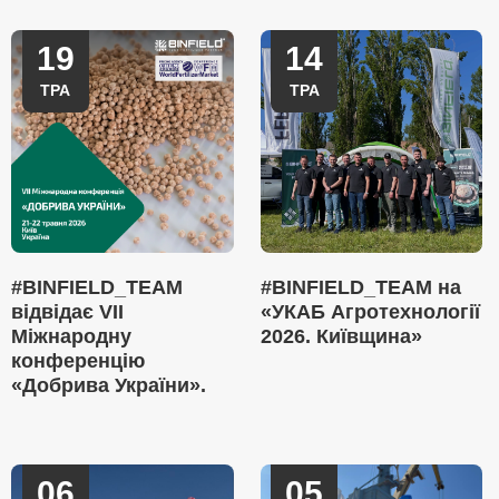
19
14
ТРА
ТРА
#BINFIELD_TEAM
#BINFIELD_TEAM на
відвідає VII
«УКАБ Агротехнології
Міжнародну
2026. Київщина»
конференцію
«Добрива України».
06
05