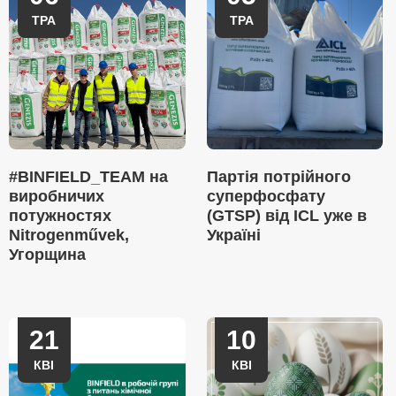
ТРА
ТРА
#BINFIELD_TEAM на
Партія потрійного
виробничих
суперфосфату
потужностях
(GTSP) від ICL уже в
Nitrogenművek,
Україні
Угорщина
21
10
КВІ
КВІ