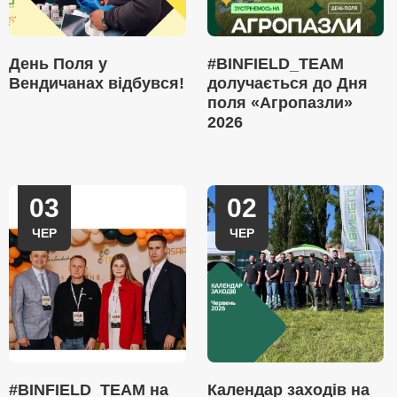
День Поля у
#BINFIELD_TEAM
Вендичанах відбувся!
долучається до Дня
поля «Агропазли»
2026
03
02
ЧЕР
ЧЕР
#BINFIELD_TEAM на
Календар заходів на