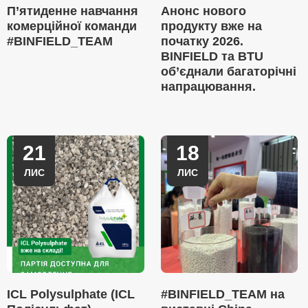
П’ятиденне навчання
Анонс нового
комерційної команди
продукту вже на
#BINFIELD_TEAM
початку 2026.
BINFIELD та BTU
об’єднали багаторічні
напрацювання.
21
18
ЛИС
ЛИС
ICL Polysulphate (ICL
#BINFIELD_TEAM на