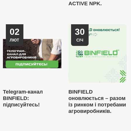
ACTIVE NPK.
02
30
ЛЮТ
СІЧ
Telegram-канал
BINFIELD
BINFIELD:
оновлюється – разом
підписуйтесь!
із ринком і потребами
агровиробників.