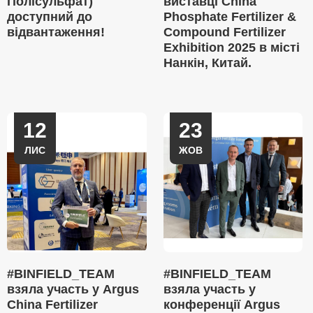
Полісульфат)
виставці China
доступний до
Phosphate Fertilizer &
відвантаження!
Compound Fertilizer
Exhibition 2025 в місті
Нанкін, Китай.
12
23
ЛИС
ЖОВ
#BINFIELD_TEAM
#BINFIELD_TEAM
взяла участь у Argus
взяла участь у
China Fertilizer
конференції Argus