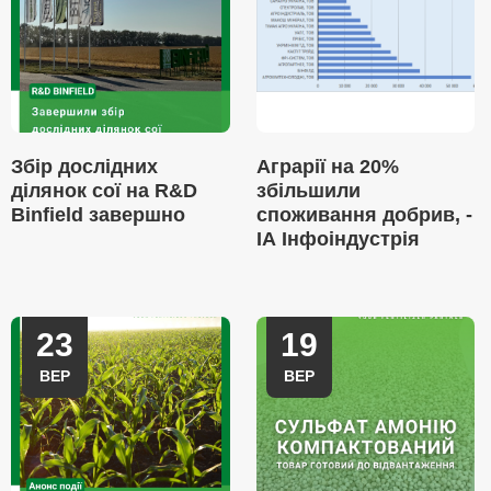
Збір дослідних
Аграрії на 20%
ділянок сої на R&D
збільшили
Binfield завершно
споживання добрив, -
ІА Інфоіндустрія
23
19
ВЕР
ВЕР