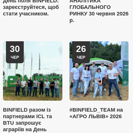
День поля BINFIELD:
АНАЛІТИКА
зареєструйтеся, щоб
ГЛОБАЛЬНОГО
стати учасником.
РИНКУ 30 червня 2026
р.
30
26
ЧЕР
ЧЕР
BINFIELD разом із
#BINFIELD_TEAM на
партнерами ICL та
«АГРО ЛЬВІВ» 2026
BTU запрошує
аграріїв на День