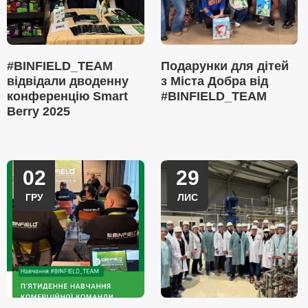
#BINFIELD_TEAM
Подарунки для дітей
відвідали дводенну
з Міста Добра від
конференцію Smart
#BINFIELD_TEAM
Berry 2025
02
29
ГРУ
ЛИС