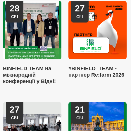
28
27
СІЧ
СІЧ
BINFIELD TEAM на
#BINFIELD_TEAM -
міжнародній
партнер Re:farm 2026
конференції у Відні!
27
21
СІЧ
СІЧ