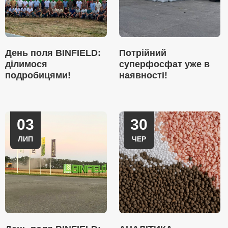
День поля BINFIELD:
Потрійний
ділимося
суперфосфат уже в
подробицями!
наявності!
03
30
ЛИП
ЧЕР