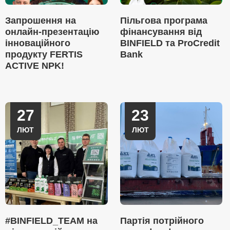
Запрошення на
Пільгова програма
онлайн-презентацію
фінансування від
інноваційного
BINFIELD та ProCredit
продукту FERTIS
Bank
ACTIVE NPK!
27
23
ЛЮТ
ЛЮТ
#BINFIELD_TEAM на
Партія потрійного