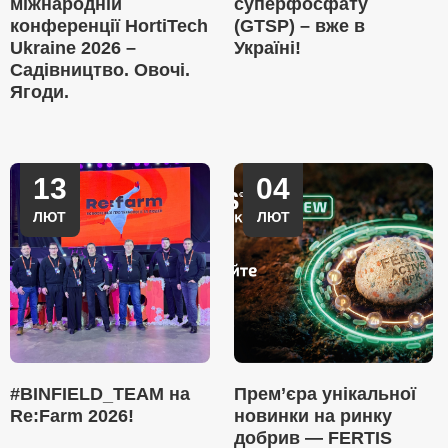
міжнародній
суперфосфату
конференції HortiTech
(GTSP) – вже в
Ukraine 2026 –
Україні!
Садівництво. Овочі.
Ягоди.
13
04
ЛЮТ
ЛЮТ
#BINFIELD_TEAM на
Прем’єра унікальної
Re:Farm 2026!
новинки на ринку
добрив — FERTIS