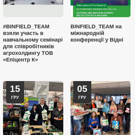
#BINFIELD_TEAM
BINFIELD_TEAM на
взяли участь в
міжнародній
навчальному семінарі
конференції у Відні
для співробітників
агрохолдингу ТОВ
«Епіцентр К»
15
05
ГРУ
ГРУ