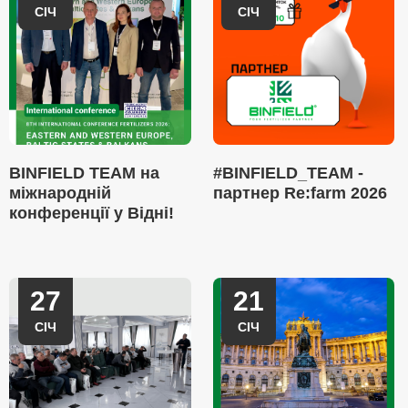
СІЧ
СІЧ
BINFIELD TEAM на
#BINFIELD_TEAM -
міжнародній
партнер Re:farm 2026
конференції у Відні!
27
21
СІЧ
СІЧ