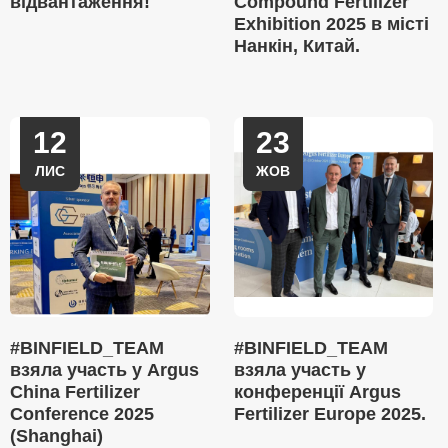
відвантаження!
Compound Fertilizer
Exhibition 2025 в місті
Нанкін, Китай.
12
23
ЛИС
ЖОВ
#BINFIELD_TEAM
#BINFIELD_TEAM
взяла участь у Argus
взяла участь у
China Fertilizer
конференції Argus
Conference 2025
Fertilizer Europe 2025.
(Shanghai)