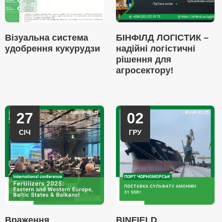
Візуальна система
БІНФІЛД ЛОГІСТИК –
удобрення кукурудзи
надійні логістичні
рішення для
агросектору!
27
02
СІЧ
ГРУ
Враження
BINFIELD