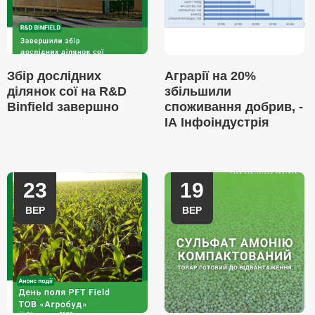
Збір дослідних
Аграрії на 20%
ділянок сої на R&D
збільшили
Binfield завершно
споживання добрив, -
ІА Інфоіндустрія
23
19
ВЕР
ВЕР