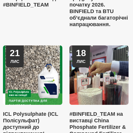
#BINFIELD_TEAM
початку 2026.
BINFIELD та BTU
об’єднали багаторічні
напрацювання.
21
18
ЛИС
ЛИС
ICL Polysulphate (ICL
#BINFIELD_TEAM на
Полісульфат)
виставці China
доступний до
Phosphate Fertilizer &