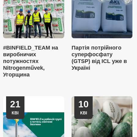
#BINFIELD_TEAM на
Партія потрійного
виробничих
суперфосфату
потужностях
(GTSP) від ICL уже в
Nitrogenművek,
Україні
Угорщина
21
10
КВІ
КВІ