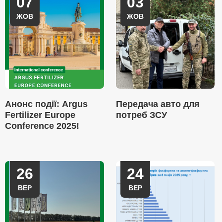
07
03
ЖОВ
ЖОВ
Анонс події: Argus
Передача авто для
Fertilizer Europe
потреб ЗСУ
Conference 2025!
26
24
ВЕР
ВЕР