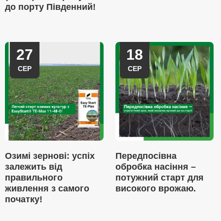
до порту Південний!
27
18
СЕР
СЕР
Озимі зернові: успіх
Передпосівна
залежить від
обробка насіння –
правильного
потужний старт для
живлення з самого
високого врожаю.
початку!