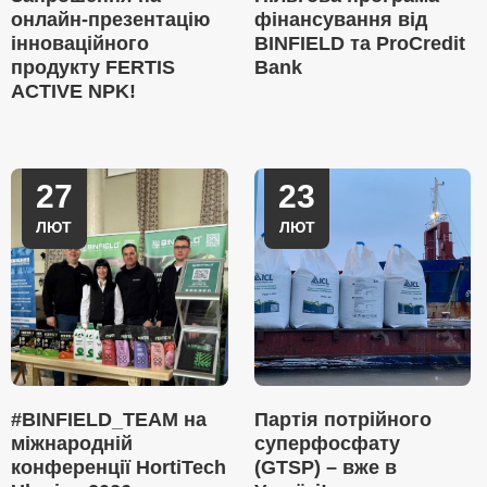
онлайн-презентацію
фінансування від
інноваційного
BINFIELD та ProCredit
продукту FERTIS
Bank
ACTIVE NPK!
27
23
ЛЮТ
ЛЮТ
#BINFIELD_TEAM на
Партія потрійного
міжнародній
суперфосфату
конференції HortiTech
(GTSP) – вже в