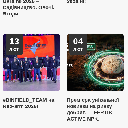
Ukraine 2026 –
Україні!
Садівництво. Овочі.
Ягоди.
13
04
ЛЮТ
ЛЮТ
#BINFIELD_TEAM на
Прем’єра унікальної
Re:Farm 2026!
новинки на ринку
добрив — FERTIS
ACTIVE NPK.