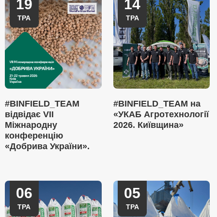
19
14
ТРА
ТРА
#BINFIELD_TEAM
#BINFIELD_TEAM на
відвідає VII
«УКАБ Агротехнології
Міжнародну
2026. Київщина»
конференцію
«Добрива України».
06
05
ТРА
ТРА