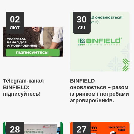
02
30
ЛЮТ
СІЧ
Telegram-канал
BINFIELD
BINFIELD:
оновлюється – разом
підписуйтесь!
із ринком і потребами
агровиробників.
28
27