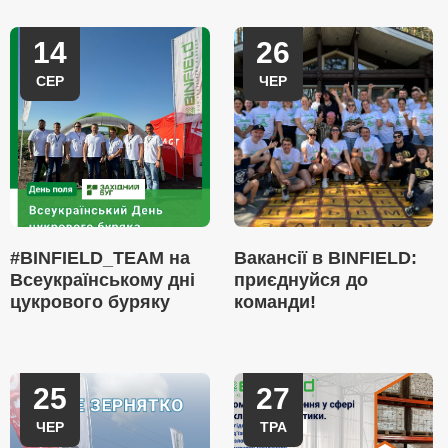
14
26
СЕР
ЧЕР
#BINFIELD_TEAM на
Вакансії в BINFIELD:
Всеукраїнському дні
приєднуйся до
цукрового буряку
команди!
25
27
ЧЕР
ТРА