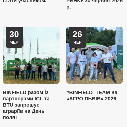
стати учасником.
РИНКУ 30 червня 2026
р.
30
26
ЧЕР
ЧЕР
BINFIELD разом із
#BINFIELD_TEAM на
партнерами ICL та
«АГРО ЛЬВІВ» 2026
BTU запрошує
аграріїв на День
поля!