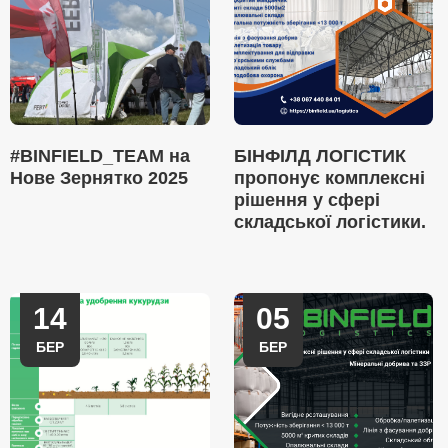
#BINFIELD_TEAM на
БІНФІЛД ЛОГІСТИК
Нове Зернятко 2025
пропонує комплексні
рішення у сфері
складської логістики.
14
05
БЕР
БЕР