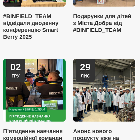
#BINFIELD_TEAM
Подарунки для дітей
відвідали дводенну
з Міста Добра від
конференцію Smart
#BINFIELD_TEAM
Berry 2025
02
29
ГРУ
ЛИС
П’ятиденне навчання
Анонс нового
комерційної команди
продукту вже на