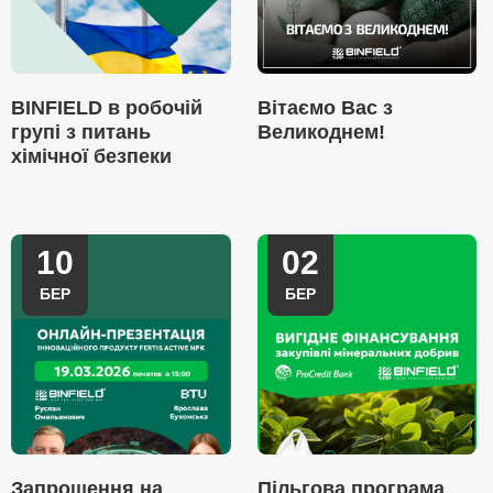
BINFIELD в робочій
Вітаємо Вас з
групі з питань
Великоднем!
хімічної безпеки
10
02
БЕР
БЕР
Запрошення на
Пільгова програма