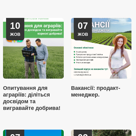
10
07
ЖОВ
ЖОВ
Опитування для
Вакансії: продакт-
аграріїв: діліться
менеджер.
досвідом та
вигравайте добрива!