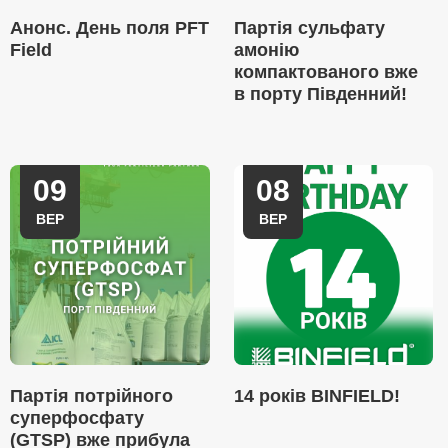
Анонс. День поля PFT
Партія сульфату
Field
амонію
компактованого вже
в порту Південний!
09
08
ВЕР
ВЕР
Партія потрійного
14 років BINFIELD!
суперфосфату
(GTSP) вже прибула