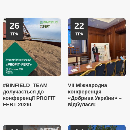
26
22
ТРА
ТРА
#BINFIELD_TEAM
VII Міжнародна
долучається до
конференція
конференції PROFIT
«Добрива України» –
FERT 2026!
відбулася!