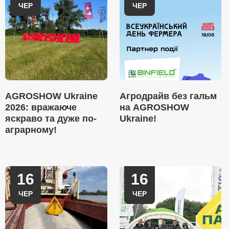
ЧЕР
ЧЕР
AGROSHOW Ukraine
Агродрайв без гальм
2026: вражаюче
на AGROSHOW
яскраво та дуже по-
Ukraine!
аграрному!
16
16
ЧЕР
ЧЕР