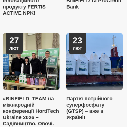
інноваційного
BINFIELD та ProCredit
продукту FERTIS
Bank
ACTIVE NPK!
27
23
ЛЮТ
ЛЮТ
#BINFIELD_TEAM на
Партія потрійного
міжнародній
суперфосфату
конференції HortiTech
(GTSP) – вже в
Ukraine 2026 –
Україні!
Садівництво. Овочі.