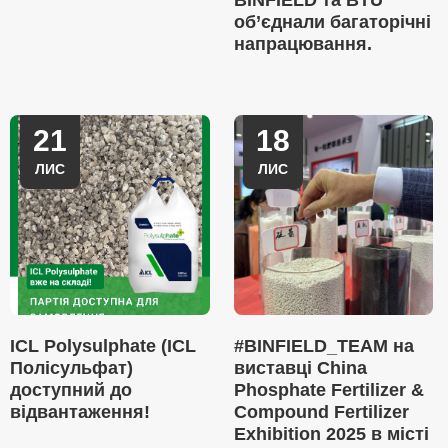
BINFIELD та BTU
об’єднали багаторічні
напрацювання.
21
18
ЛИС
ЛИС
ICL Polysulphate (ICL
#BINFIELD_TEAM на
Полісульфат)
виставці China
доступний до
Phosphate Fertilizer &
відвантаження!
Compound Fertilizer
Exhibition 2025 в місті