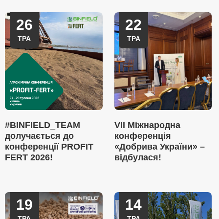
26
22
ТРА
ТРА
#BINFIELD_TEAM
VII Міжнародна
долучається до
конференція
конференції PROFIT
«Добрива України» –
FERT 2026!
відбулася!
19
14
ТРА
ТРА