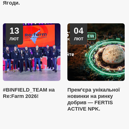
Ягоди.
13
04
ЛЮТ
ЛЮТ
#BINFIELD_TEAM на
Прем’єра унікальної
Re:Farm 2026!
новинки на ринку
добрив — FERTIS
ACTIVE NPK.