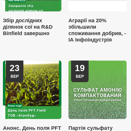
Збір дослідних
Аграрії на 20%
ділянок сої на R&D
збільшили
Binfield завершно
споживання добрив, -
ІА Інфоіндустрія
23
19
ВЕР
ВЕР
Анонс. День поля PFT
Партія сульфату