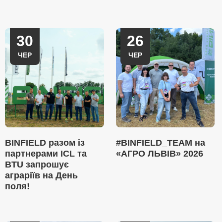
30
26
ЧЕР
ЧЕР
BINFIELD разом із
#BINFIELD_TEAM на
партнерами ICL та
«АГРО ЛЬВІВ» 2026
BTU запрошує
аграріїв на День
поля!