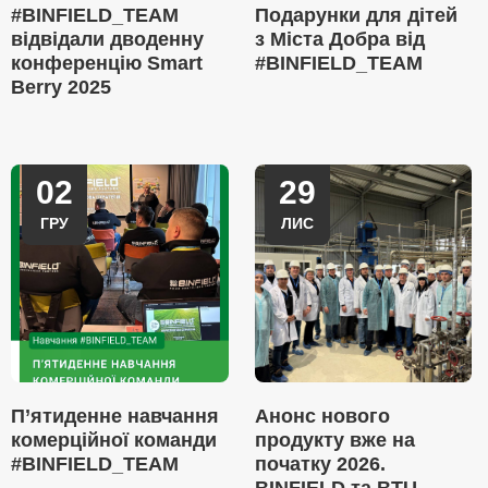
#BINFIELD_TEAM
Подарунки для дітей
відвідали дводенну
з Міста Добра від
конференцію Smart
#BINFIELD_TEAM
Berry 2025
02
29
ГРУ
ЛИС
П’ятиденне навчання
Анонс нового
комерційної команди
продукту вже на
#BINFIELD_TEAM
початку 2026.