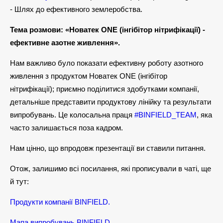
- Шлях до ефективного землеробства.
Тема розмови: «Новатек ONE (інгібітор нітрифікації) -
ефективне азотне живлення».
Нам важливо було показати ефективну роботу азотного
живлення з продуктом Новатек ONE (інгібітор
нітрифікації); приємно поділитися здобутками компанії,
детальніше представити продуктову лінійку та результати
випробувань. Це колосальна праця
#BINFIELD_TEAM
, яка
часто залишається поза кадром.
Нам цінно, що впродовж презентації ви ставили питання.
Отож, залишимо всі посилання, які прописували в чаті, ще
й тут:
Продукти компанії BINFIELD.
Мапа випробувань BINFIELD.