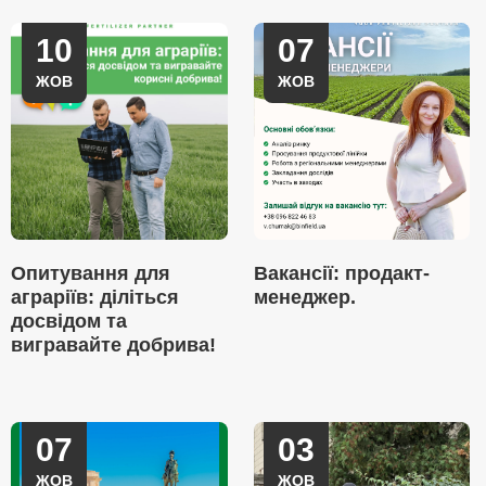
10
07
ЖОВ
ЖОВ
Опитування для
Вакансії: продакт-
аграріїв: діліться
менеджер.
досвідом та
вигравайте добрива!
07
03
ЖОВ
ЖОВ