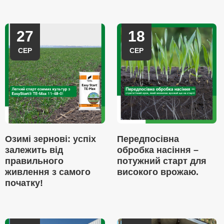
27
18
СЕР
СЕР
Озимі зернові: успіх
Передпосівна
залежить від
обробка насіння –
правильного
потужний старт для
живлення з самого
високого врожаю.
початку!