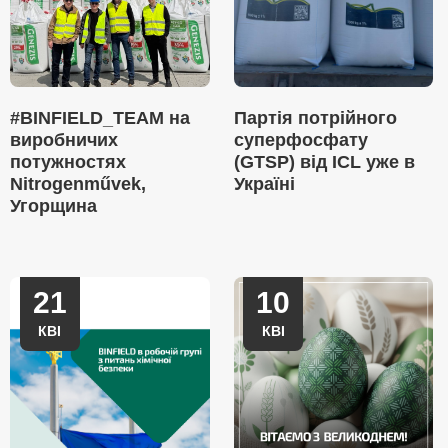
#BINFIELD_TEAM на
Партія потрійного
виробничих
суперфосфату
потужностях
(GTSP) від ICL уже в
Nitrogenművek,
Україні
Угорщина
21
10
КВІ
КВІ