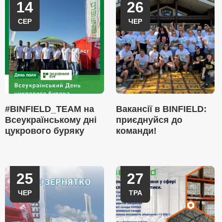
14
26
СЕР
ЧЕР
#BINFIELD_TEAM на
Вакансії в BINFIELD:
Всеукраїнському дні
приєднуйся до
цукрового буряку
команди!
25
27
ЧЕР
ТРА