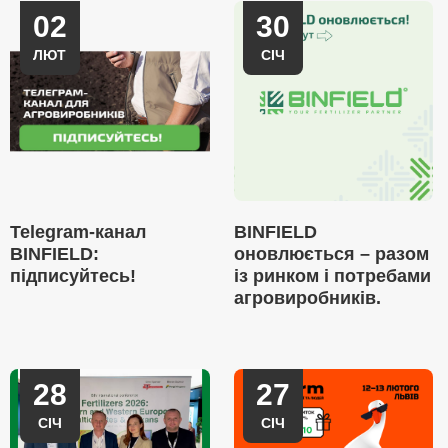
02
30
ЛЮТ
СІЧ
Telegram-канал
BINFIELD
BINFIELD:
оновлюється – разом
підписуйтесь!
із ринком і потребами
агровиробників.
28
27
СІЧ
СІЧ