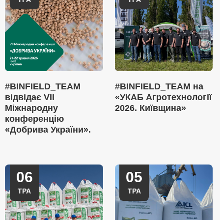
#BINFIELD_TEAM
#BINFIELD_TEAM на
відвідає VII
«УКАБ Агротехнології
Міжнародну
2026. Київщина»
конференцію
«Добрива України».
06
05
ТРА
ТРА