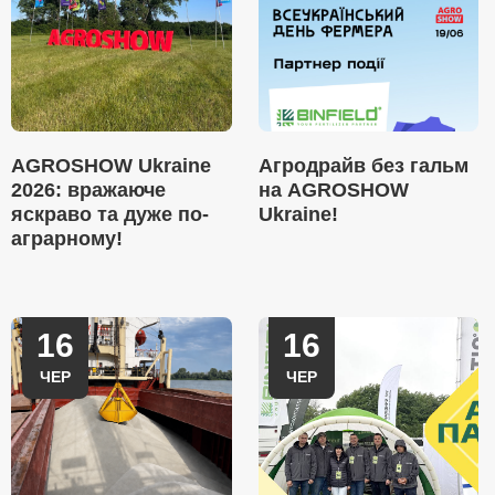
AGROSHOW Ukraine
Агродрайв без гальм
2026: вражаюче
на AGROSHOW
яскраво та дуже по-
Ukraine!
аграрному!
16
16
ЧЕР
ЧЕР