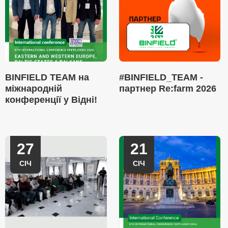
BINFIELD TEAM на
#BINFIELD_TEAM -
міжнародній
партнер Re:farm 2026
конференції у Відні!
27
21
СІЧ
СІЧ