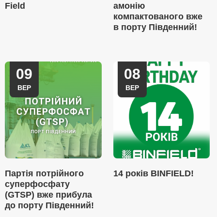
Field
амонію
компактованого вже
в порту Південний!
09
08
ВЕР
ВЕР
Партія потрійного
14 років BINFIELD!
суперфосфату
(GTSP) вже прибула
до порту Південний!