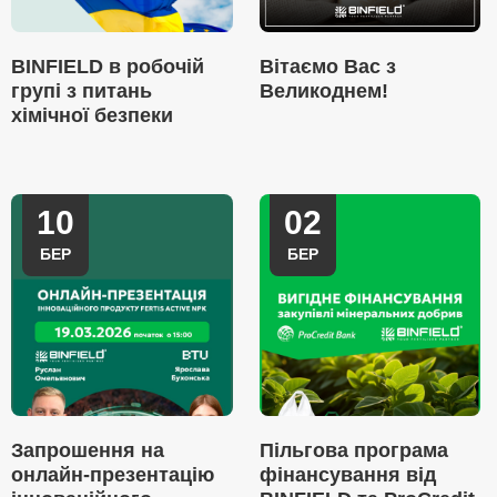
BINFIELD в робочій
Вітаємо Вас з
групі з питань
Великоднем!
хімічної безпеки
10
02
БЕР
БЕР
Запрошення на
Пільгова програма
онлайн-презентацію
фінансування від