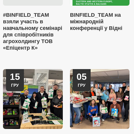
#BINFIELD_TEAM
BINFIELD_TEAM на
взяли участь в
міжнародній
навчальному семінарі
конференції у Відні
для співробітників
агрохолдингу ТОВ
«Епіцентр К»
15
05
ГРУ
ГРУ