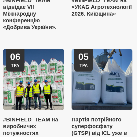
#BINFIELD_TEAM
#BINFIELD_TEAM на
відвідає VII
«УКАБ Агротехнології
Міжнародну
2026. Київщина»
конференцію
«Добрива України».
06
05
ТРА
ТРА
#BINFIELD_TEAM на
Партія потрійного
виробничих
суперфосфату
потужностях
(GTSP) від ICL уже в