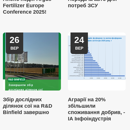
Fertilizer Europe
потреб ЗСУ
Conference 2025!
26
24
ВЕР
ВЕР
Збір дослідних
Аграрії на 20%
ділянок сої на R&D
збільшили
Binfield завершно
споживання добрив, -
ІА Інфоіндустрія