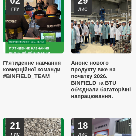
02
29
ГРУ
ЛИС
П’ятиденне навчання
Анонс нового
комерційної команди
продукту вже на
#BINFIELD_TEAM
початку 2026.
BINFIELD та BTU
об’єднали багаторічні
напрацювання.
21
18
ЛИС
ЛИС