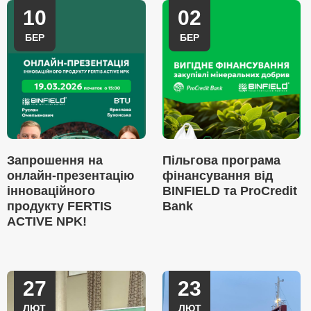
10
02
БЕР
БЕР
Запрошення на
Пільгова програма
онлайн-презентацію
фінансування від
інноваційного
BINFIELD та ProCredit
продукту FERTIS
Bank
ACTIVE NPK!
27
23
ЛЮТ
ЛЮТ