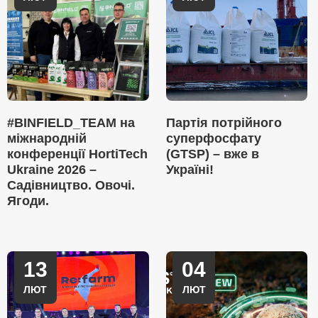
#BINFIELD_TEAM на
Партія потрійного
міжнародній
суперфосфату
конференції HortiTech
(GTSP) – вже в
Ukraine 2026 –
Україні!
Садівництво. Овочі.
Ягоди.
13
04
ЛЮТ
ЛЮТ