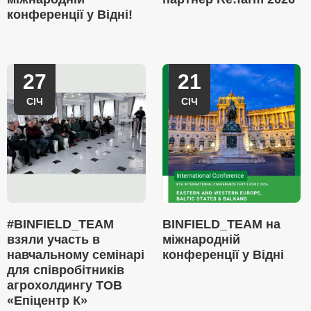
конференції у Відні!
27
21
СІЧ
СІЧ
#BINFIELD_TEAM
BINFIELD_TEAM на
взяли участь в
міжнародній
навчальному семінарі
конференції у Відні
для співробітників
агрохолдингу ТОВ
«Епіцентр К»