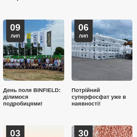
09
06
ЛИП
ЛИП
День поля BINFIELD:
Потрійний
ділимося
суперфосфат уже в
подробицями!
наявності!
03
30