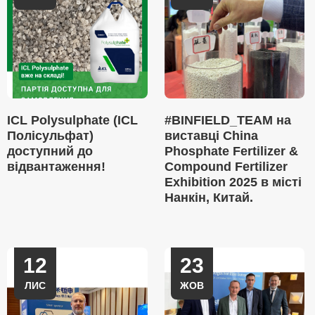
ICL Polysulphate (ICL
#BINFIELD_TEAM на
Полісульфат)
виставці China
доступний до
Phosphate Fertilizer &
відвантаження!
Compound Fertilizer
Exhibition 2025 в місті
Нанкін, Китай.
12
23
ЛИС
ЖОВ