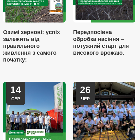
Озимі зернові: успіх
Передпосівна
залежить від
обробка насіння –
правильного
потужний старт для
живлення з самого
високого врожаю.
початку!
14
26
СЕР
ЧЕР