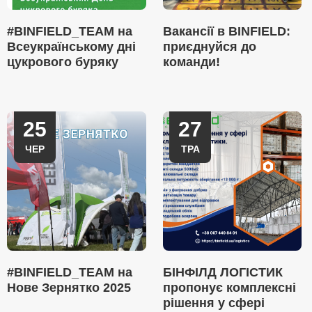
#BINFIELD_TEAM на
Вакансії в BINFIELD:
Всеукраїнському дні
приєднуйся до
цукрового буряку
команди!
25
27
ЧЕР
ТРА
#BINFIELD_TEAM на
БІНФІЛД ЛОГІСТИК
Нове Зернятко 2025
пропонує комплексні
рішення у сфері