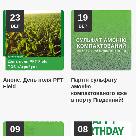
23
19
ВЕР
ВЕР
Анонс. День поля PFT
Партія сульфату
Field
амонію
компактованого вже
в порту Південний!
09
08