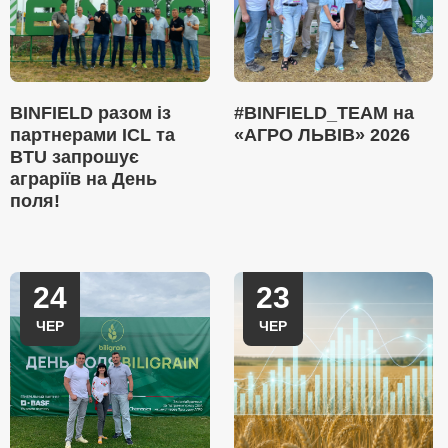
BINFIELD разом із
#BINFIELD_TEAM на
партнерами ICL та
«АГРО ЛЬВІВ» 2026
BTU запрошує
аграріїв на День
поля!
24
23
ЧЕР
ЧЕР