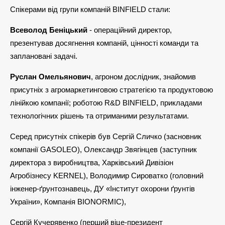
Спікерами від групи компаній BINFIELD стали:
Всеволод Беніцький
- операційний директор,
презентував досягнення компаній, цінності команди та
заплановані задачі.
Руслан Омельянович
, агроном дослідник, знайомив
присутніх з агромаркетинговою стратегією та продуктовою
лінійкою компанії; роботою R&D BINFIELD, прикладами
технологічних рішень та отриманими результатами.
Серед присутніх спікерів був Сергій Сличко (засновник
компанії GASOLEО), Олександр Звягінцев (заступник
директора з виробництва, Харківський Дивізіон
Агробізнесу KERNEL), Володимир Сироватко (головний
інженер-ґрунтознавець, ДУ «Інститут охорони ґрунтів
України», Компанія BIONORMIC),
Сергій Кучерявенко (перший віце-президент