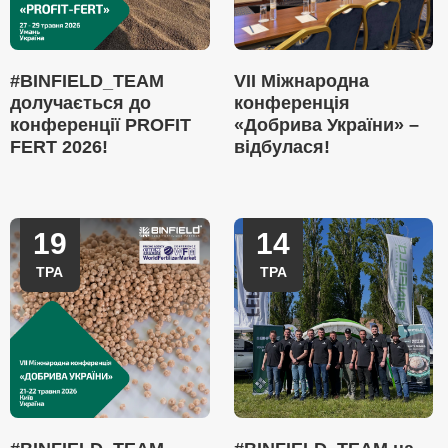
#BINFIELD_TEAM
VII Міжнародна
долучається до
конференція
конференції PROFIT
«Добрива України» –
FERT 2026!
відбулася!
19
14
ТРА
ТРА