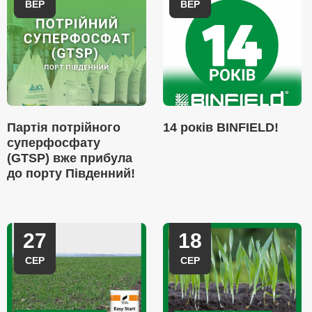
ВЕР
ВЕР
Партія потрійного
14 років BINFIELD!
суперфосфату
(GTSP) вже прибула
до порту Південний!
27
18
СЕР
СЕР