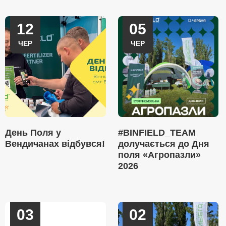
12
05
ЧЕР
ЧЕР
День Поля у
#BINFIELD_TEAM
Вендичанах відбувся!
долучається до Дня
поля «Агропазли»
2026
03
02