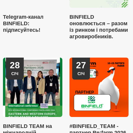
Telegram-канал
BINFIELD
BINFIELD:
оновлюється – разом
підписуйтесь!
із ринком і потребами
агровиробників.
28
27
СІЧ
СІЧ
BINFIELD TEAM на
#BINFIELD_TEAM -
міжнародній
партнер Re:farm 2026