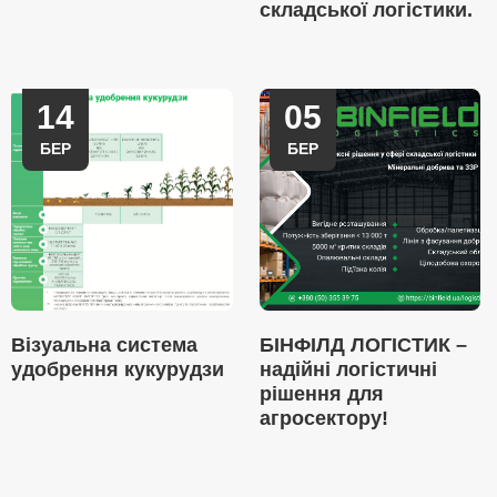
складської логістики.
14
05
БЕР
БЕР
Візуальна система
БІНФІЛД ЛОГІСТИК –
удобрення кукурудзи
надійні логістичні
рішення для
агросектору!