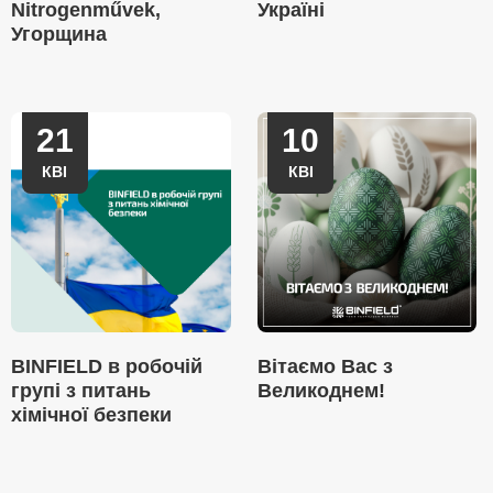
Nitrogenművek,
Україні
Угорщина
21
10
КВІ
КВІ
BINFIELD в робочій
Вітаємо Вас з
групі з питань
Великоднем!
хімічної безпеки