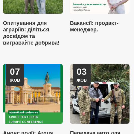
Опитування для
Вакансії: продакт-
аграріїв: діліться
менеджер.
досвідом та
вигравайте добрива!
07
03
ЖОВ
ЖОВ
Анонс події: Argus
Передача авто для