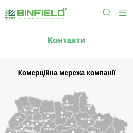
Контакти
Комерційна мережа компанії
ЧЕРНІГІВ
СУМИ
ЛУЦЬК
РІВНЕ
ЖИТОМИР
КИЇВ
ЛЬВІВ
ПОЛТАВА
ХАРКІВ
ХМЕЛЬНИЦЬКИЙ
ТЕРНОПІЛЬ
ЧЕРКАСИ
ВІННИЦЯ
ІВАНО-ФРАНКІВСЬК
ДНІПРО