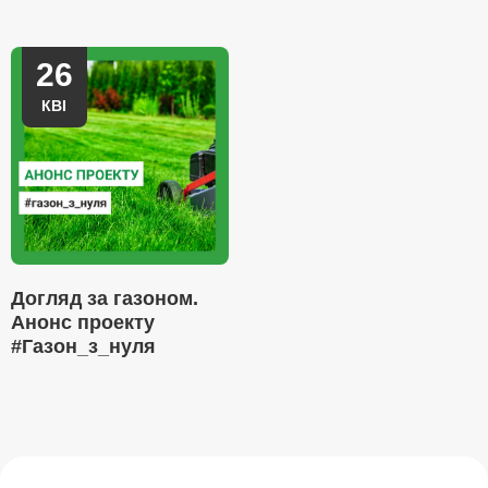
26
КВІ
Догляд за газоном.
Анонс проекту
#Газон_з_нуля