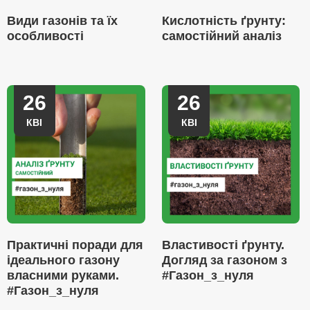
Види газонів та їх
Кислотність ґрунту:
особливості
самостійний аналіз
26
26
КВІ
КВІ
Практичні поради для
Властивості ґрунту.
ідеального газону
Догляд за газоном з
власними руками.
#Газон_з_нуля
#Газон_з_нуля