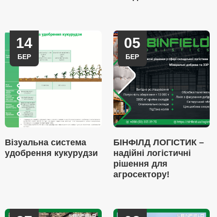
14
05
БЕР
БЕР
Візуальна система
БІНФІЛД ЛОГІСТИК –
удобрення кукурудзи
надійні логістичні
рішення для
агросектору!