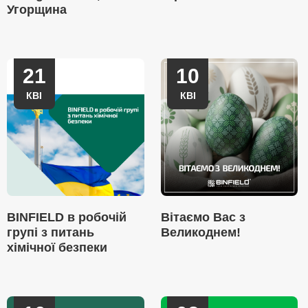
Угорщина
21
10
КВІ
КВІ
BINFIELD в робочій
Вітаємо Вас з
групі з питань
Великоднем!
хімічної безпеки