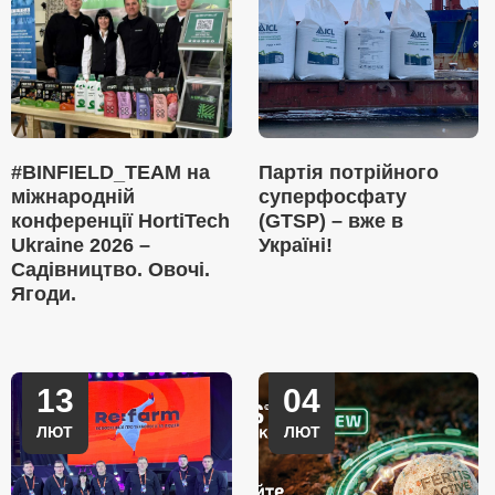
#BINFIELD_TEAM на
Партія потрійного
міжнародній
суперфосфату
конференції HortiTech
(GTSP) – вже в
Ukraine 2026 –
Україні!
Садівництво. Овочі.
Ягоди.
13
04
ЛЮТ
ЛЮТ