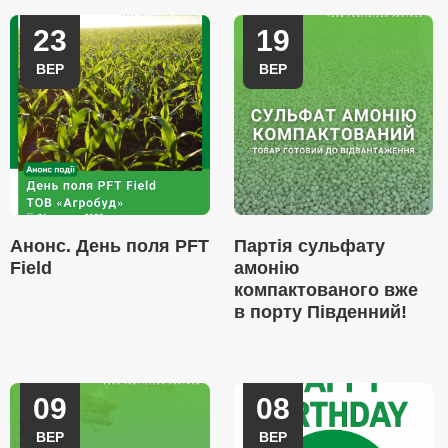
23
19
ВЕР
ВЕР
Анонс. День поля PFT
Партія сульфату
Field
амонію
компактованого вже
в порту Південний!
09
08
ВЕР
ВЕР