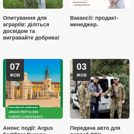
Опитування для
Вакансії: продакт-
аграріїв: діліться
менеджер.
досвідом та
вигравайте добрива!
07
03
ЖОВ
ЖОВ
Анонс події: Argus
Передача авто для