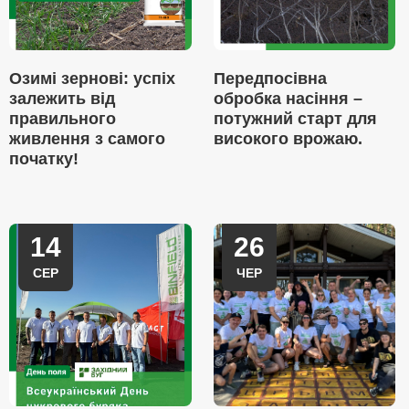
Озимі зернові: успіх
Передпосівна
залежить від
обробка насіння –
правильного
потужний старт для
живлення з самого
високого врожаю.
початку!
14
26
СЕР
ЧЕР