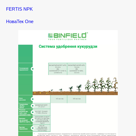
FERTIS NPK
НоваТек Оne