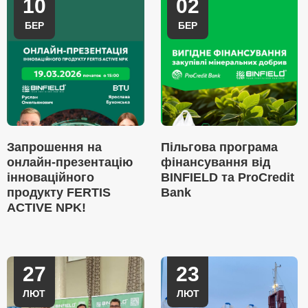
10
02
БЕР
БЕР
Запрошення на
Пільгова програма
онлайн-презентацію
фінансування від
інноваційного
BINFIELD та ProCredit
продукту FERTIS
Bank
ACTIVE NPK!
27
23
ЛЮТ
ЛЮТ