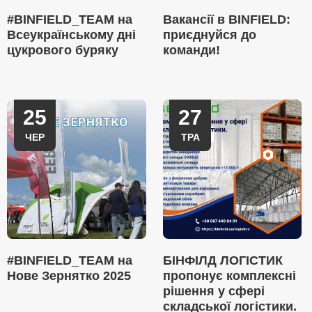
#BINFIELD_TEAM на
Вакансії в BINFIELD:
Всеукраїнському дні
приєднуйся до
цукрового буряку
команди!
25
27
ЧЕР
ТРА
#BINFIELD_TEAM на
БІНФІЛД ЛОГІСТИК
Нове Зернятко 2025
пропонує комплексні
рішення у сфері
складської логістики.