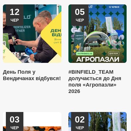
12
05
ЧЕР
ЧЕР
День Поля у
#BINFIELD_TEAM
Вендичанах відбувся!
долучається до Дня
поля «Агропазли»
2026
03
02
ЧЕР
ЧЕР