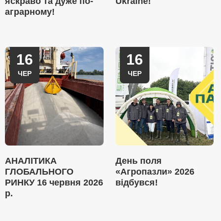
яскраво та дуже по-
Ukraine!
аграрному!
16
16
ЧЕР
ЧЕР
АНАЛІТИКА
День поля
ГЛОБАЛЬНОГО
«Агропазли» 2026
РИНКУ 16 червня 2026
відбувся!
р.