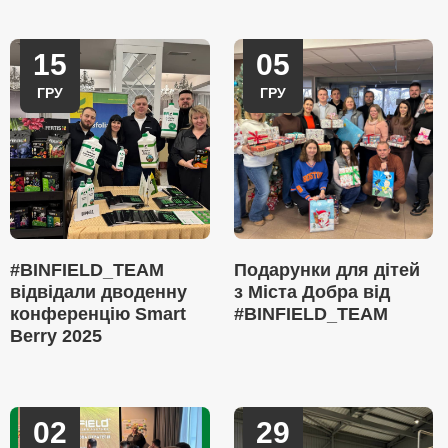
15
05
ГРУ
ГРУ
#BINFIELD_TEAM
Подарунки для дітей
відвідали дводенну
з Міста Добра від
конференцію Smart
#BINFIELD_TEAM
Berry 2025
02
29