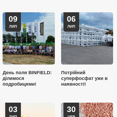
09
06
ЛИП
ЛИП
День поля BINFIELD:
Потрійний
ділимося
суперфосфат уже в
подробицями!
наявності!
03
30
ЛИП
ЧЕР