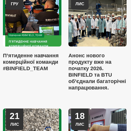
ГРУ
ЛИС
П’ятиденне навчання
Анонс нового
комерційної команди
продукту вже на
#BINFIELD_TEAM
початку 2026.
BINFIELD та BTU
об’єднали багаторічні
напрацювання.
21
18
ЛИС
ЛИС