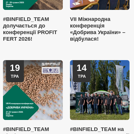
#BINFIELD_TEAM
VII Міжнародна
долучається до
конференція
конференції PROFIT
«Добрива України» –
FERT 2026!
відбулася!
19
14
ТРА
ТРА
#BINFIELD_TEAM
#BINFIELD_TEAM на