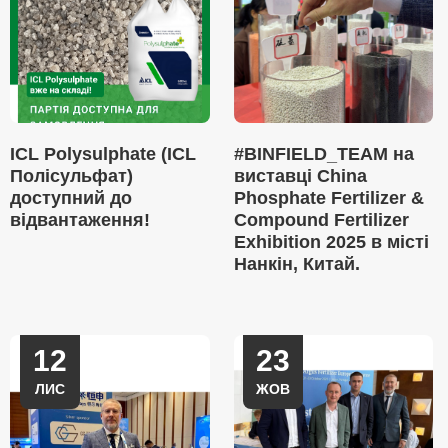
ICL Polysulphate (ICL
#BINFIELD_TEAM на
Полісульфат)
виставці China
доступний до
Phosphate Fertilizer &
відвантаження!
Compound Fertilizer
Exhibition 2025 в місті
Нанкін, Китай.
12
23
ЛИС
ЖОВ