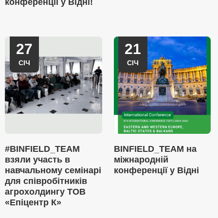
конференції у Відні!
27
21
СІЧ
СІЧ
#BINFIELD_TEAM
BINFIELD_TEAM на
взяли участь в
міжнародній
навчальному семінарі
конференції у Відні
для співробітників
агрохолдингу ТОВ
«Епіцентр К»