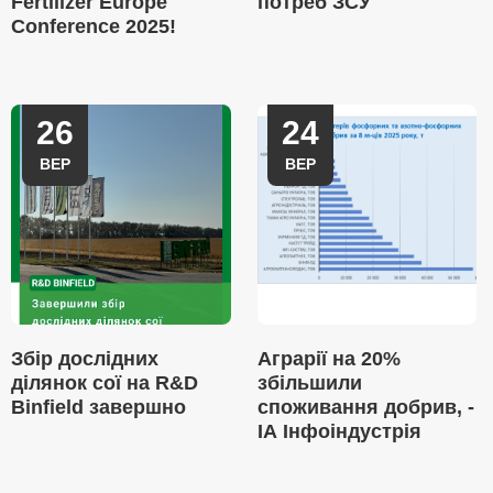
Fertilizer Europe
потреб ЗСУ
Conference 2025!
26
24
ВЕР
ВЕР
Збір дослідних
Аграрії на 20%
ділянок сої на R&D
збільшили
Binfield завершно
споживання добрив, -
ІА Інфоіндустрія