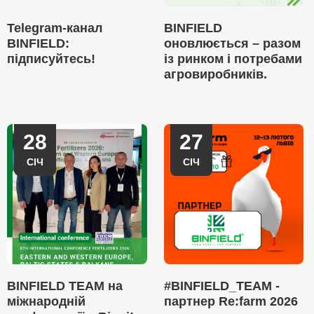
Telegram-канал
BINFIELD
BINFIELD:
оновлюється – разом
підписуйтесь!
із ринком і потребами
агровиробників.
28
27
СІЧ
СІЧ
BINFIELD TEAM на
#BINFIELD_TEAM -
міжнародній
партнер Re:farm 2026