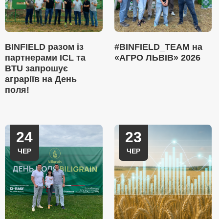
BINFIELD разом із
#BINFIELD_TEAM на
партнерами ICL та
«АГРО ЛЬВІВ» 2026
BTU запрошує
аграріїв на День
поля!
24
23
ЧЕР
ЧЕР