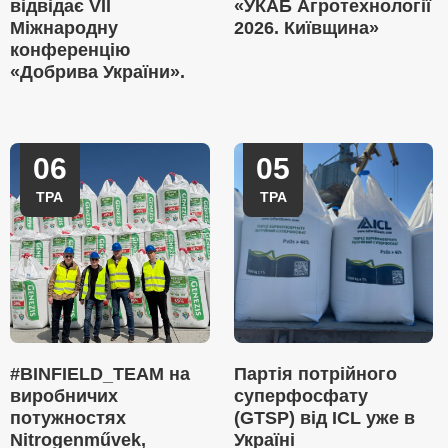
відвідає VII
«УКАБ Агротехнології
Міжнародну
2026. Київщина»
конференцію
«Добрива України».
06
05
ТРА
ТРА
#BINFIELD_TEAM на
Партія потрійного
виробничих
суперфосфату
потужностях
(GTSP) від ICL уже в
Nitrogenművek,
Україні