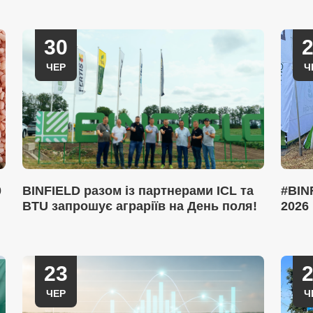
30
ЧЕР
Ч
0
BINFIELD разом із партнерами ICL та
#BIN
BTU запрошує аграріїв на День поля!
2026
23
ЧЕР
Ч