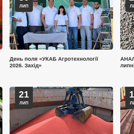
ЛИП
Л
День поля «УКАБ Агротехнології
АНАЛ
2026. Захід»
липн
21
ЛИП
Л