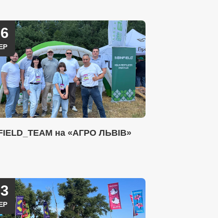
26
ЕР
FIELD_TEAM на «АГРО ЛЬВІВ»
23
ЕР