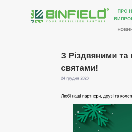
ПРО 
ВИПРО
НОВИ
З Різдвяними та
святами!
24 грудня 2023
Любі наші партнери, друзі та колег