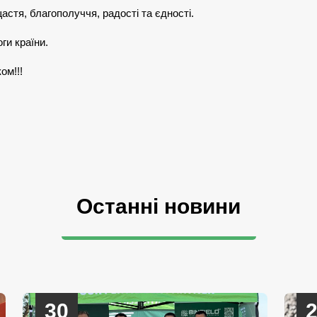
тя, благополуччя, радості та єдності.
ги країни.
ом!!!
Останні новини
30