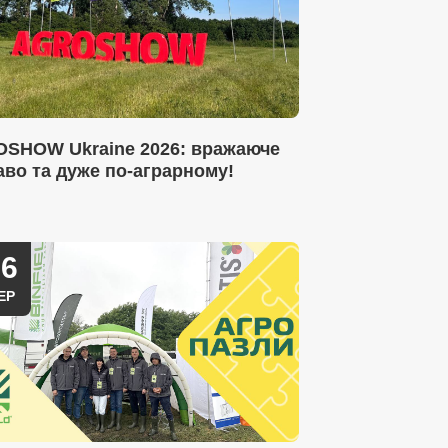
SHOW Ukraine 2026: вражаюче
аво та дуже по-аграрному!
16
ЕР