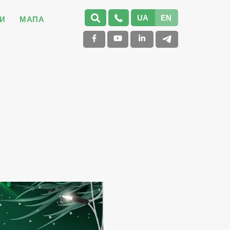
UA
EN
И
МАПА