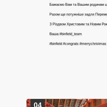
Бажаємо Вам та Вашим родинам щас
Разом ще потужніше задля Перемо
З Різдвом Христовим та Новим Рок
Ваша #binfield_team
#binfield #congrats #merrychristmas
04