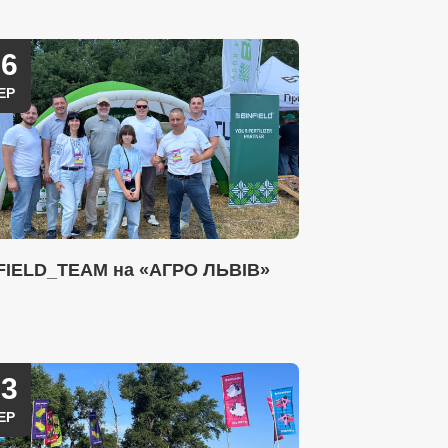
26
ЕР
FIELD_TEAM на «АГРО ЛЬВІВ»
23
ЕР