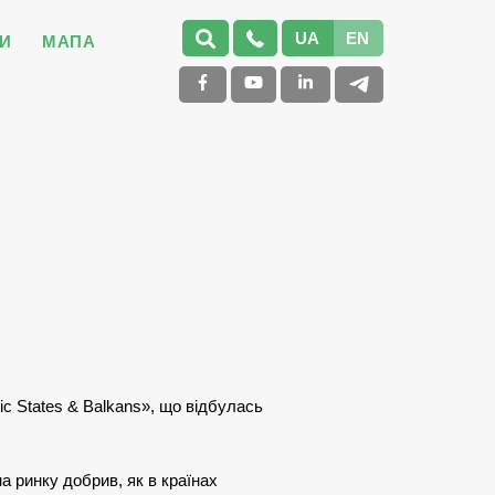
UA
EN
И
МАПА
tic States & Balkans», що відбулась
 ринку добрив, як в країнах