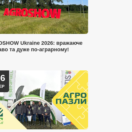
SHOW Ukraine 2026: вражаюче
аво та дуже по-аграрному!
16
ЕР