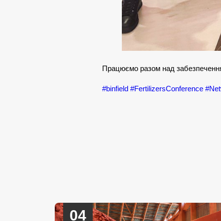
Працюємо разом над забезпечення
#binfield
#FertilizersConference
#Net
04