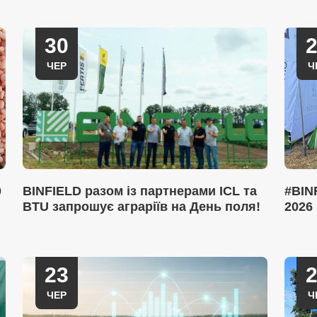
30
ЧЕР
Ч
0
BINFIELD разом із партнерами ICL та
#BIN
BTU запрошує аграріїв на День поля!
2026
23
ЧЕР
Ч