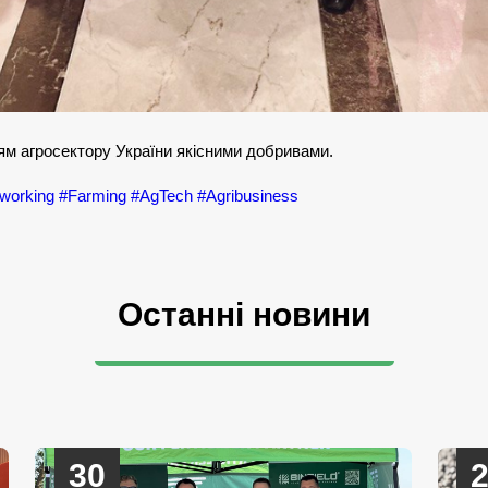
м агросектору України якісними добривами.
working
#Farming
#AgTech
#Agribusiness
Останні новини
30