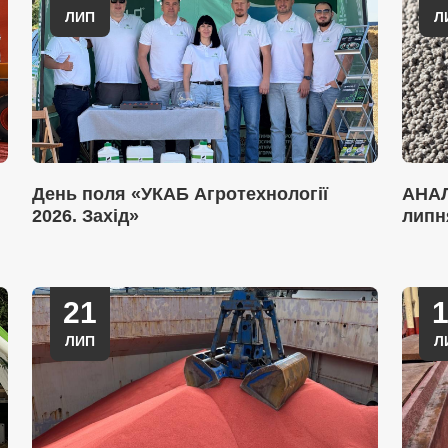
ЛИП
Л
День поля «УКАБ Агротехнології
АНАЛ
2026. Захід»
липн
21
ЛИП
Л