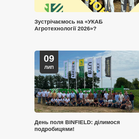
Зустрічаємось на «УКАБ
Агротехнології 2026»?
09
ЛИП
День поля BINFIELD: ділимося
подробицями!