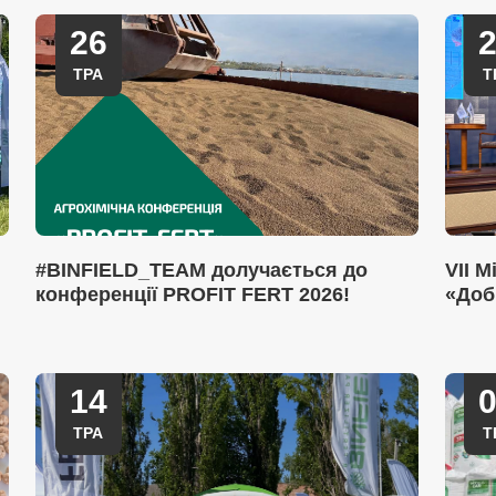
26
ТРА
Т
#BINFIELD_TEAM долучається до
VII 
конференції PROFIT FERT 2026!
«Доб
14
ТРА
Т