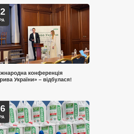
22
РА
Міжнародна конференція
рива України» – відбулася!
06
РА