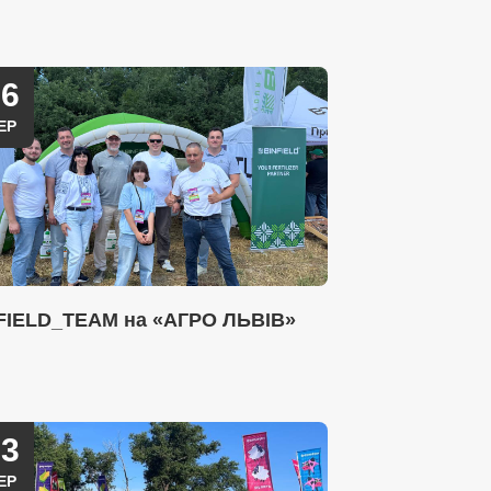
26
ЕР
FIELD_TEAM на «АГРО ЛЬВІВ»
23
ЕР