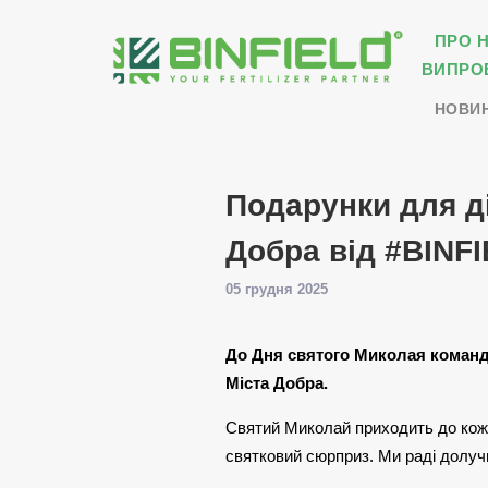
ПРО 
ВИПРО
НОВИ
Подарунки для ді
Добра від #BIN
05 грудня 2025
До Дня святого Миколая коман
Міста Добра.
Святий Миколай приходить до кожн
святковий сюрприз. Ми раді долучи