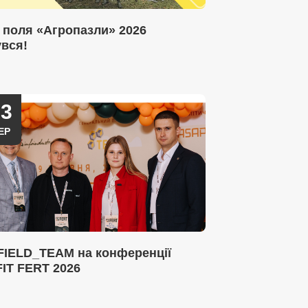
 поля «Агропазли» 2026
увся!
03
ЕР
FIELD_TEAM на конференції
IT FERT 2026