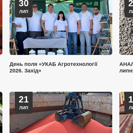
30
ЛИП
Л
День поля «УКАБ Агротехнології
АНАЛ
2026. Захід»
липн
21
ЛИП
Л