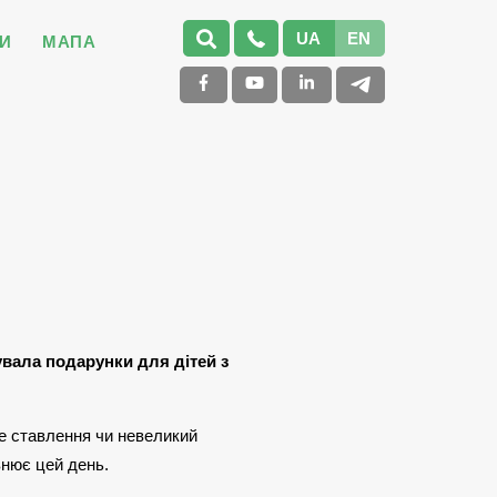
UA
EN
И
МАПА
вала подарунки для дітей з
не ставлення чи невеликий
внює цей день.