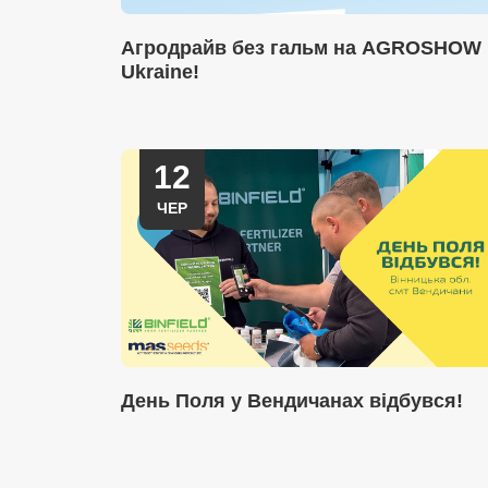
Агродрайв без гальм на AGROSHOW
Ukraine!
12
ЧЕР
День Поля у Вендичанах відбувся!