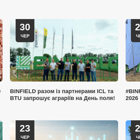
30
ЧЕР
Ч
0
BINFIELD разом із партнерами ICL та
#BIN
BTU запрошує аграріїв на День поля!
2026
23
ЧЕР
Ч