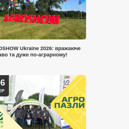
SHOW Ukraine 2026: вражаюче
аво та дуже по-аграрному!
16
ЕР