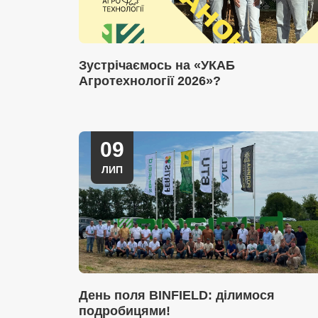
Зустрічаємось на «УКАБ
Агротехнології 2026»?
09
ЛИП
День поля BINFIELD: ділимося
подробицями!