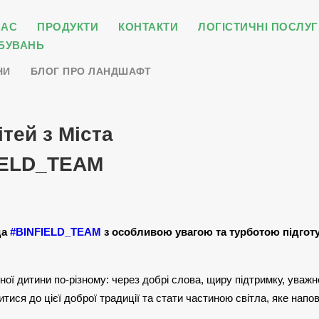
НАС
ПРОДУКТИ
КОНТАКТИ
ЛОГІСТИЧНІ ПОСЛУГ
БУВАНЬ
НИ
БЛОГ ПРО ЛАНДШАФТ
тей з Міста
FIELD_TEAM
да
#BINFIELD_TEAM
з особливою увагою та турботою підготу
ої дитини по-різному: через добрі слова, щиру підтримку, уваж
тися до цієї доброї традиції та стати частиною світла, яке напо