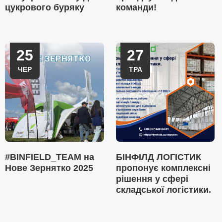
цукрового буряку
команди!
25
27
ЧЕР
ТРА
#BINFIELD_TEAM на
БІНФІЛД ЛОГІСТИК
Нове Зернятко 2025
пропонує комплексні
рішення у сфері
складської логістики.