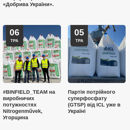
«Добрива України».
06
05
ТРА
ТРА
#BINFIELD_TEAM на
Партія потрійного
виробничих
суперфосфату
потужностях
(GTSP) від ICL уже в
Nitrogenművek,
Україні
Угорщина