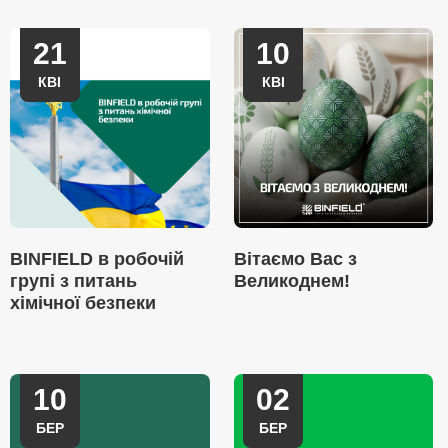
21
10
КВІ
КВІ
BINFIELD в робочій
Вітаємо Вас з
групі з питань
Великоднем!
хімічної безпеки
10
02
БЕР
БЕР