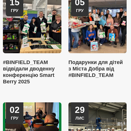
15
05
ГРУ
ГРУ
#BINFIELD_TEAM
Подарунки для дітей
відвідали дводенну
з Міста Добра від
конференцію Smart
#BINFIELD_TEAM
Berry 2025
02
29
ГРУ
ЛИС