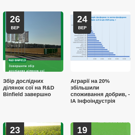
26
24
ВЕР
ВЕР
Збір дослідних
Аграрії на 20%
ділянок сої на R&D
збільшили
Binfield завершно
споживання добрив, -
ІА Інфоіндустрія
23
19