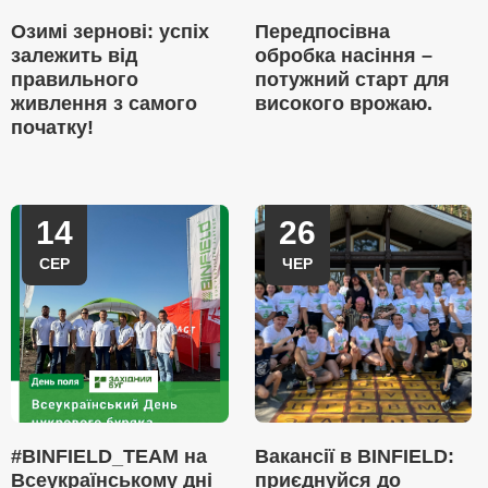
Озимі зернові: успіх
Передпосівна
залежить від
обробка насіння –
правильного
потужний старт для
живлення з самого
високого врожаю.
початку!
14
26
СЕР
ЧЕР
#BINFIELD_TEAM на
Вакансії в BINFIELD:
Всеукраїнському дні
приєднуйся до