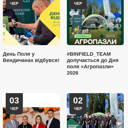
ЧЕР
ЧЕР
День Поля у
#BINFIELD_TEAM
Вендичанах відбувся!
долучається до Дня
поля «Агропазли»
2026
03
02
ЧЕР
ЧЕР