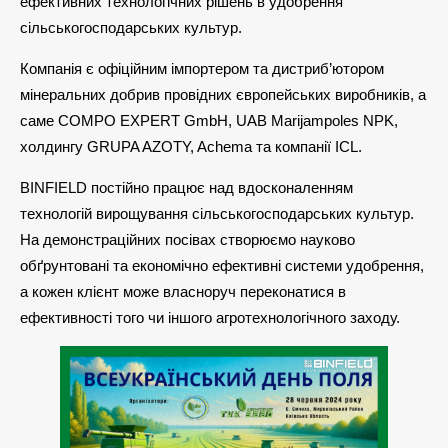
ефективних технологічних рішень в удобрення
сільськогосподарських культур.
Компанія є офіційним імпортером та дистриб’ютором
мінеральних добрив провідних європейських виробників, а
саме COMPO EXPERT GmbH, UAB Marijampoles NPK,
холдингу GRUPA AZOTY, Achema та компанії ICL.
BINFIELD постійно працює над вдосконаленням
технологій вирощування сільськогосподарських культур.
На демонстраційних посівах створюємо науково
обґрунтовані та економічно ефективні системи удобрення,
а кожен клієнт може власноруч переконатися в
ефективності того чи іншого агротехнологічного заходу.