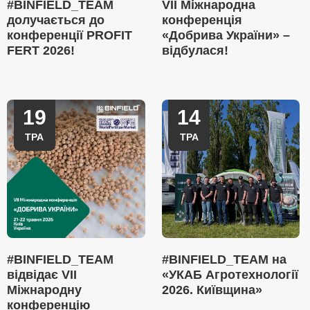
#BINFIELD_TEAM
VII Міжнародна
долучається до
конференція
конференції PROFIT
«Добрива України» –
FERT 2026!
відбулася!
19
14
ТРА
ТРА
#BINFIELD_TEAM
#BINFIELD_TEAM на
відвідає VII
«УКАБ Агротехнології
Міжнародну
2026. Київщина»
конференцію