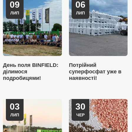
09
06
ЛИП
ЛИП
День поля BINFIELD:
Потрійний
ділимося
суперфосфат уже в
подробицями!
наявності!
03
30
ЛИП
ЧЕР