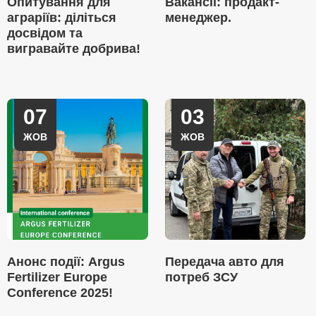
Опитування для
Вакансії: продакт-
аграріїв: діліться
менеджер.
досвідом та
вигравайте добрива!
07
03
ЖОВ
ЖОВ
Анонс події: Argus
Передача авто для
Fertilizer Europe
потреб ЗСУ
Conference 2025!