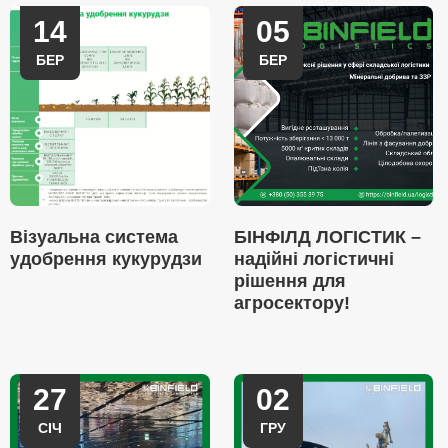
14
05
БЕР
БЕР
Візуальна система
БІНФІЛД ЛОГІСТИК –
удобрення кукурудзи
надійні логістичні
рішення для
агросектору!
27
02
СІЧ
ГРУ