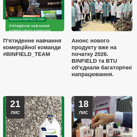
П’ятиденне навчання
Анонс нового
комерційної команди
продукту вже на
#BINFIELD_TEAM
початку 2026.
BINFIELD та BTU
об’єднали багаторічні
напрацювання.
21
18
ЛИС
ЛИС