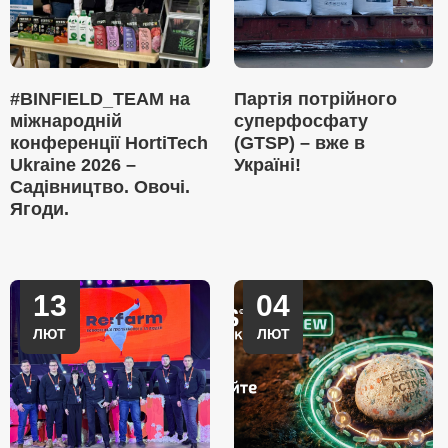
#BINFIELD_TEAM на
Партія потрійного
міжнародній
суперфосфату
конференції HortiTech
(GTSP) – вже в
Ukraine 2026 –
Україні!
Садівництво. Овочі.
Ягоди.
13
04
ЛЮТ
ЛЮТ