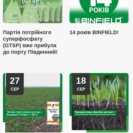
Партія потрійного
14 років BINFIELD!
суперфосфату
(GTSP) вже прибула
до порту Південний!
27
18
СЕР
СЕР