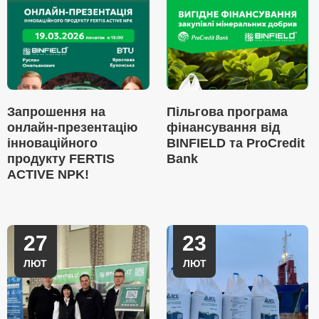
Запрошення на
Пільгова програма
онлайн-презентацію
фінансування від
інноваційного
BINFIELD та ProCredit
продукту FERTIS
Bank
ACTIVE NPK!
27
23
ЛЮТ
ЛЮТ