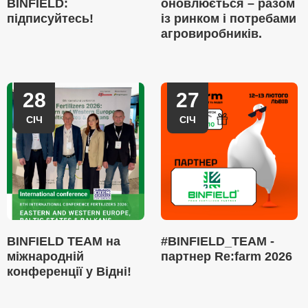
BINFIELD:
оновлюється – разом
підписуйтесь!
із ринком і потребами
агровиробників.
28
27
СІЧ
СІЧ
BINFIELD TEAM на
#BINFIELD_TEAM -
міжнародній
партнер Re:farm 2026
конференції у Відні!