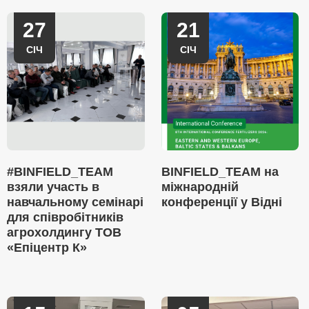
27
21
СІЧ
СІЧ
#BINFIELD_TEAM
BINFIELD_TEAM на
взяли участь в
міжнародній
навчальному семінарі
конференції у Відні
для співробітників
агрохолдингу ТОВ
«Епіцентр К»