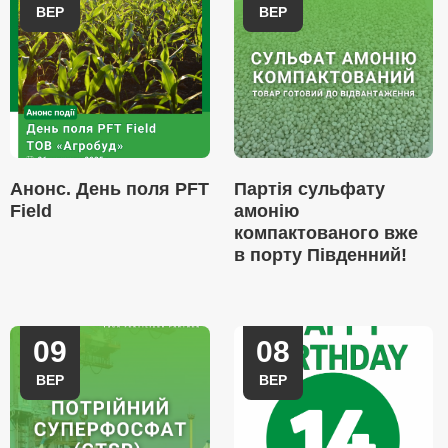
ВЕР
ВЕР
Анонс. День поля PFT
Партія сульфату
Field
амонію
компактованого вже
в порту Південний!
09
08
ВЕР
ВЕР