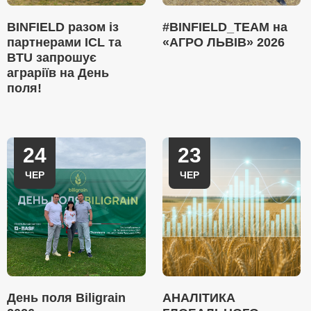
BINFIELD разом із
#BINFIELD_TEAM на
партнерами ICL та
«АГРО ЛЬВІВ» 2026
BTU запрошує
аграріїв на День
поля!
24
23
ЧЕР
ЧЕР
День поля Biligrain
АНАЛІТИКА