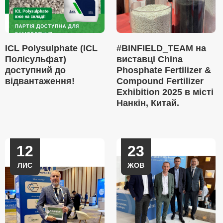
ICL Polysulphate (ICL
#BINFIELD_TEAM на
Полісульфат)
виставці China
доступний до
Phosphate Fertilizer &
відвантаження!
Compound Fertilizer
Exhibition 2025 в місті
Нанкін, Китай.
12
23
ЛИС
ЖОВ