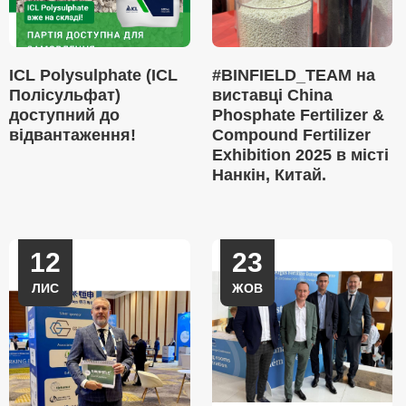
ICL Polysulphate (ICL
#BINFIELD_TEAM на
Полісульфат)
виставці China
доступний до
Phosphate Fertilizer &
відвантаження!
Compound Fertilizer
Exhibition 2025 в місті
Нанкін, Китай.
12
23
ЛИС
ЖОВ