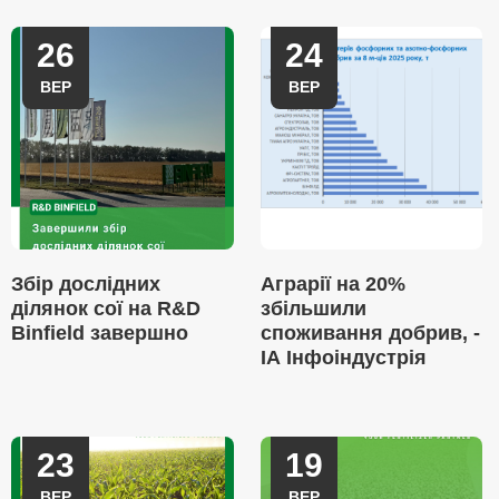
26
24
ВЕР
ВЕР
Збір дослідних
Аграрії на 20%
ділянок сої на R&D
збільшили
Binfield завершно
споживання добрив, -
ІА Інфоіндустрія
23
19
ВЕР
ВЕР