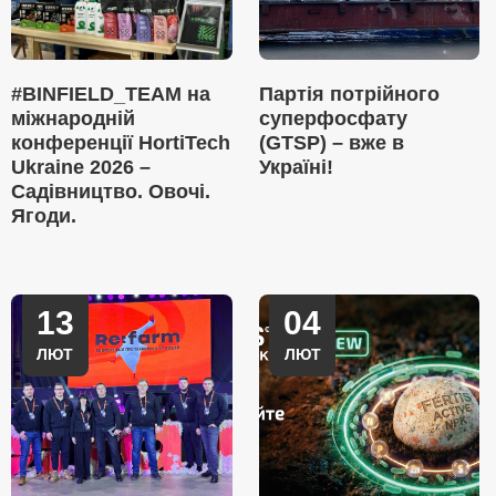
#BINFIELD_TEAM на
Партія потрійного
міжнародній
суперфосфату
конференції HortiTech
(GTSP) – вже в
Ukraine 2026 –
Україні!
Садівництво. Овочі.
Ягоди.
13
04
ЛЮТ
ЛЮТ