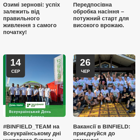
Озимі зернові: успіх
Передпосівна
залежить від
обробка насіння –
правильного
потужний старт для
живлення з самого
високого врожаю.
початку!
14
26
СЕР
ЧЕР
#BINFIELD_TEAM на
Вакансії в BINFIELD:
Всеукраїнському дні
приєднуйся до