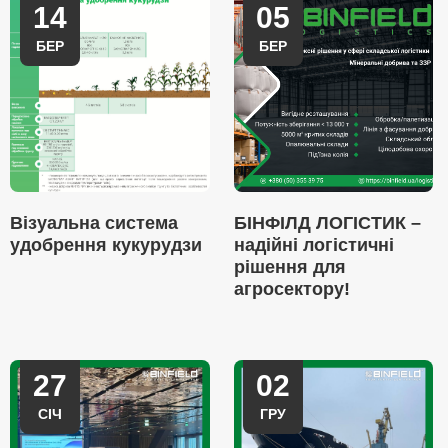
14
05
БЕР
БЕР
Візуальна система
БІНФІЛД ЛОГІСТИК –
удобрення кукурудзи
надійні логістичні
рішення для
агросектору!
27
02
СІЧ
ГРУ