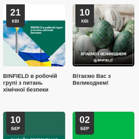
21
10
КВІ
КВІ
BINFIELD в робочій
Вітаємо Вас з
групі з питань
Великоднем!
хімічної безпеки
10
02
БЕР
БЕР