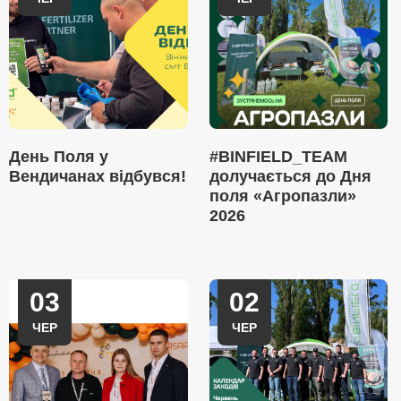
День Поля у
#BINFIELD_TEAM
Вендичанах відбувся!
долучається до Дня
поля «Агропазли»
2026
03
02
ЧЕР
ЧЕР