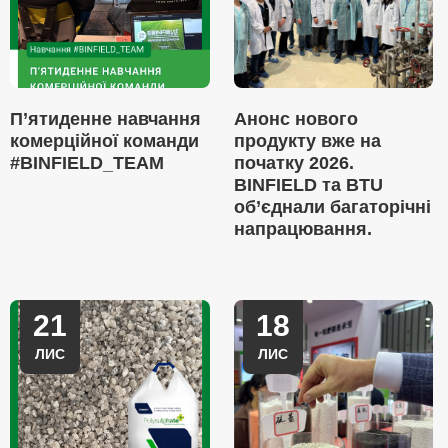
П’ятиденне навчання
Анонс нового
комерційної команди
продукту вже на
#BINFIELD_TEAM
початку 2026.
BINFIELD та BTU
об’єднали багаторічні
напрацювання.
21
18
ЛИС
ЛИС