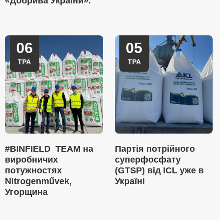
«Добрива України».
06
05
ТРА
ТРА
#BINFIELD_TEAM на
Партія потрійного
виробничих
суперфосфату
потужностях
(GTSP) від ICL уже в
Nitrogenművek,
Україні
Угорщина