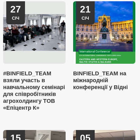
27
21
СІЧ
СІЧ
#BINFIELD_TEAM
BINFIELD_TEAM на
взяли участь в
міжнародній
навчальному семінарі
конференції у Відні
для співробітників
агрохолдингу ТОВ
«Епіцентр К»
15
05