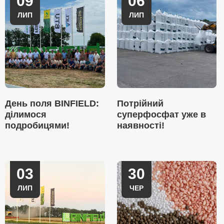
09
06
ЛИП
ЛИП
День поля BINFIELD:
Потрійний
ділимося
суперфосфат уже в
подробицями!
наявності!
03
30
ЛИП
ЧЕР