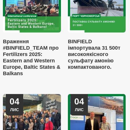
Враження
BINFIELD
#BINFIELD_TEAM про
імпортувала 31 500т
Fertilizers 2025:
високоякісного
Eastern and Western
сульфату амонію
Europe, Baltic States &
компактованого.
Balkans
04
04
ЛИС
ЛИС