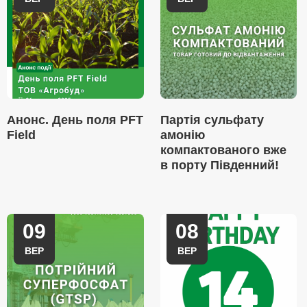
Анонс. День поля PFT
Партія сульфату
Field
амонію
компактованого вже
в порту Південний!
09
08
ВЕР
ВЕР