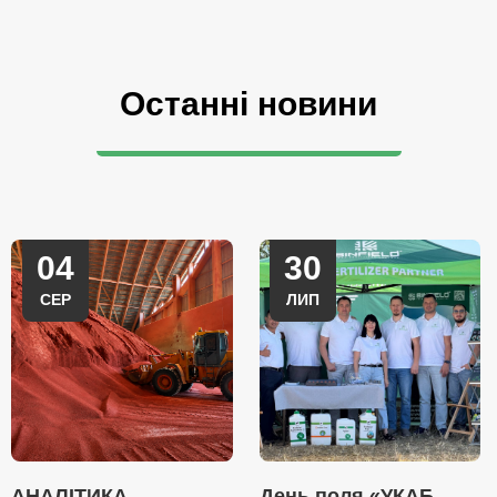
Останні новини
04
30
СЕР
ЛИП
АНАЛІТИКА
День поля «УКАБ