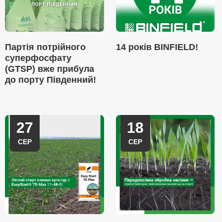
Партія потрійного
14 років BINFIELD!
суперфосфату
(GTSP) вже прибула
до порту Південний!
27
18
СЕР
СЕР