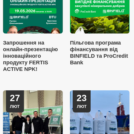
Запрошення на
Пільгова програма
онлайн-презентацію
фінансування від
інноваційного
BINFIELD та ProCredit
продукту FERTIS
Bank
ACTIVE NPK!
27
23
ЛЮТ
ЛЮТ