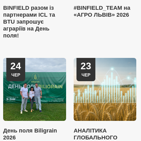
BINFIELD разом із
#BINFIELD_TEAM на
партнерами ICL та
«АГРО ЛЬВІВ» 2026
BTU запрошує
аграріїв на День
поля!
24
23
ЧЕР
ЧЕР
День поля Biligrain
АНАЛІТИКА
2026
ГЛОБАЛЬНОГО