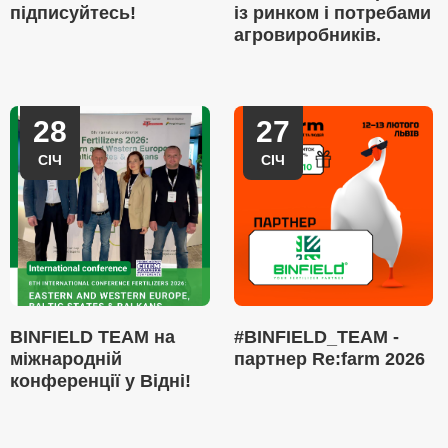
підписуйтесь!
із ринком і потребами
агровиробників.
28
27
СІЧ
СІЧ
BINFIELD TEAM на
#BINFIELD_TEAM -
міжнародній
партнер Re:farm 2026
конференції у Відні!