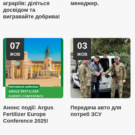
аграріїв: діліться
менеджер.
досвідом та
вигравайте добрива!
07
03
ЖОВ
ЖОВ
Анонс події: Argus
Передача авто для
Fertilizer Europe
потреб ЗСУ
Conference 2025!