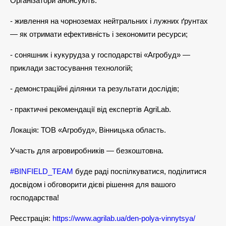
Організатори анонсують:
- живлення на чорноземах нейтральних і лужних ґрунтах
— як отримати ефективність і зекономити ресурси;
- соняшник і кукурудза у господарстві «Агробуд» —
приклади застосування технологій;
- демонстраційні ділянки та результати дослідів;
- практичні рекомендації від експертів AgriLab.
Локація: ТОВ «Агробуд», Вінницька область.
Участь для агровиробників — безкоштовна.
#BINFIELD_TEAM
буде раді поспілкуватися, поділитися
досвідом і обговорити дієві рішення для вашого
господарства!
Реєстрація:
https://www.agrilab.ua/den-polya-vinnytsya/