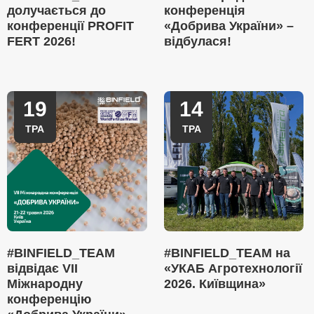
долучається до
конференція
конференції PROFIT
«Добрива України» –
FERT 2026!
відбулася!
19
14
ТРА
ТРА
#BINFIELD_TEAM
#BINFIELD_TEAM на
відвідає VII
«УКАБ Агротехнології
Міжнародну
2026. Київщина»
конференцію