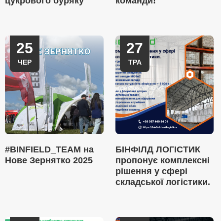
цукрового буряку
команди!
25
27
ЧЕР
ТРА
#BINFIELD_TEAM на
БІНФІЛД ЛОГІСТИК
Нове Зернятко 2025
пропонує комплексні
рішення у сфері
складської логістики.