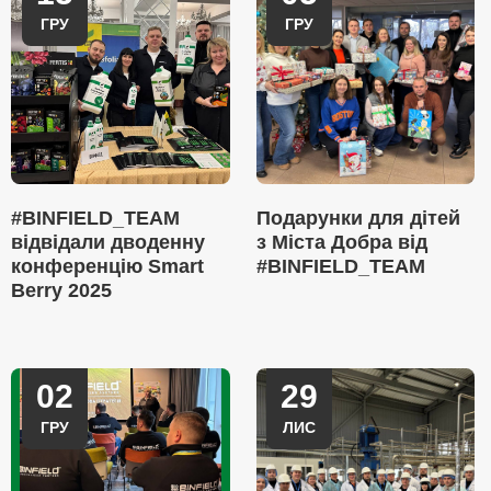
ГРУ
ГРУ
#BINFIELD_TEAM
Подарунки для дітей
відвідали дводенну
з Міста Добра від
конференцію Smart
#BINFIELD_TEAM
Berry 2025
02
29
ГРУ
ЛИС