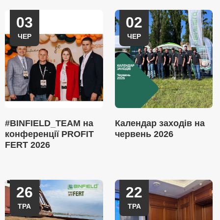
03
02
ЧЕР
ЧЕР
#BINFIELD_TEAM на
Календар заходів на
конференції PROFIT
червень 2026
FERT 2026
26
22
ТРА
ТРА