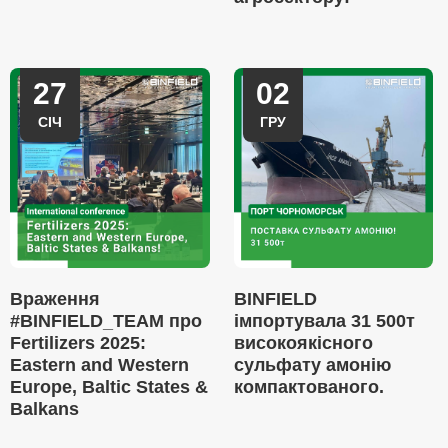
27
02
СІЧ
ГРУ
Враження
BINFIELD
#BINFIELD_TEAM про
імпортувала 31 500т
Fertilizers 2025:
високоякісного
Eastern and Western
сульфату амонію
Europe, Baltic States &
компактованого.
Balkans