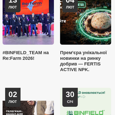
ЛЮТ
ЛЮТ
#BINFIELD_TEAM на
Прем’єра унікальної
Re:Farm 2026!
новинки на ринку
добрив — FERTIS
ACTIVE NPK.
02
30
ЛЮТ
СІЧ