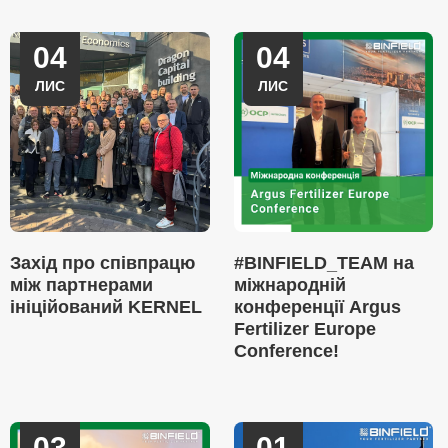
04
04
ЛИС
ЛИС
Захід про співпрацю
#BINFIELD_TEAM на
між партнерами
міжнародній
ініційований KERNEL
конференції Argus
Fertilizer Europe
Conference!
03
01