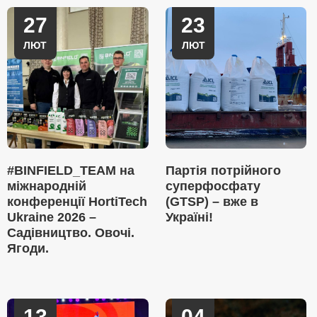
27
23
ЛЮТ
ЛЮТ
#BINFIELD_TEAM на
Партія потрійного
міжнародній
суперфосфату
конференції HortiTech
(GTSP) – вже в
Ukraine 2026 –
Україні!
Садівництво. Овочі.
Ягоди.
13
04