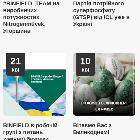
#BINFIELD_TEAM на
Партія потрійного
виробничих
суперфосфату
потужностях
(GTSP) від ICL уже в
Nitrogenművek,
Україні
Угорщина
21
10
КВІ
КВІ
BINFIELD в робочій
Вітаємо Вас з
групі з питань
Великоднем!
хімічної безпеки