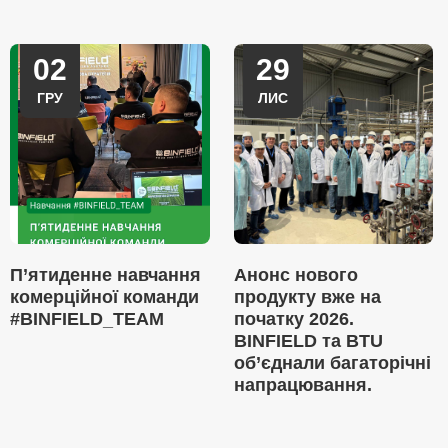
02
29
ГРУ
ЛИС
П’ятиденне навчання
Анонс нового
комерційної команди
продукту вже на
#BINFIELD_TEAM
початку 2026.
BINFIELD та BTU
об’єднали багаторічні
напрацювання.