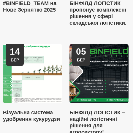
#BINFIELD_TEAM на
БІНФІЛД ЛОГІСТИК
Нове Зернятко 2025
пропонує комплексні
рішення у сфері
складської логістики.
14
05
БЕР
БЕР
Візуальна система
БІНФІЛД ЛОГІСТИК –
удобрення кукурудзи
надійні логістичні
рішення для
агросектору!