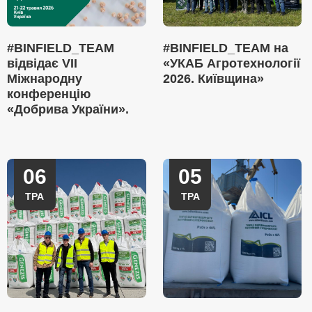
#BINFIELD_TEAM
#BINFIELD_TEAM на
відвідає VII
«УКАБ Агротехнології
Міжнародну
2026. Київщина»
конференцію
«Добрива України».
06
05
ТРА
ТРА