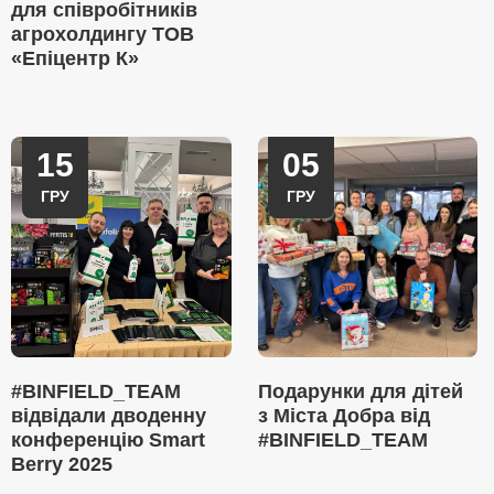
для співробітників
агрохолдингу ТОВ
«Епіцентр К»
15
05
ГРУ
ГРУ
#BINFIELD_TEAM
Подарунки для дітей
відвідали дводенну
з Міста Добра від
конференцію Smart
#BINFIELD_TEAM
Berry 2025