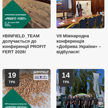
#BINFIELD_TEAM
VII Міжнародна
долучається до
конференція
конференції PROFIT
«Добрива України» –
FERT 2026!
відбулася!
19
14
ТРА
ТРА