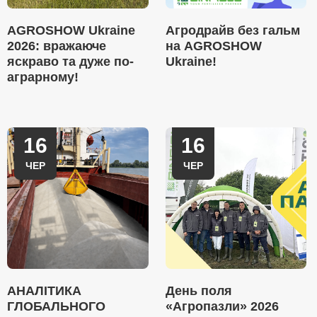
AGROSHOW Ukraine
Агродрайв без гальм
2026: вражаюче
на AGROSHOW
яскраво та дуже по-
Ukraine!
аграрному!
16
16
ЧЕР
ЧЕР
АНАЛІТИКА
День поля
ГЛОБАЛЬНОГО
«Агропазли» 2026