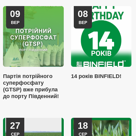
09
08
ВЕР
ВЕР
Партія потрійного
14 років BINFIELD!
суперфосфату
(GTSP) вже прибула
до порту Південний!
27
18
СЕР
СЕР