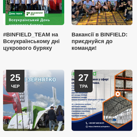
#BINFIELD_TEAM на
Вакансії в BINFIELD:
Всеукраїнському дні
приєднуйся до
цукрового буряку
команди!
25
27
ЧЕР
ТРА