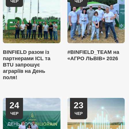
ЧЕР
ЧЕР
BINFIELD разом із
#BINFIELD_TEAM на
партнерами ICL та
«АГРО ЛЬВІВ» 2026
BTU запрошує
аграріїв на День
поля!
24
23
ЧЕР
ЧЕР