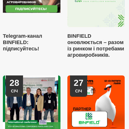
Telegram-канал
BINFIELD
BINFIELD:
оновлюється – разом
підписуйтесь!
із ринком і потребами
агровиробників.
28
27
СІЧ
СІЧ