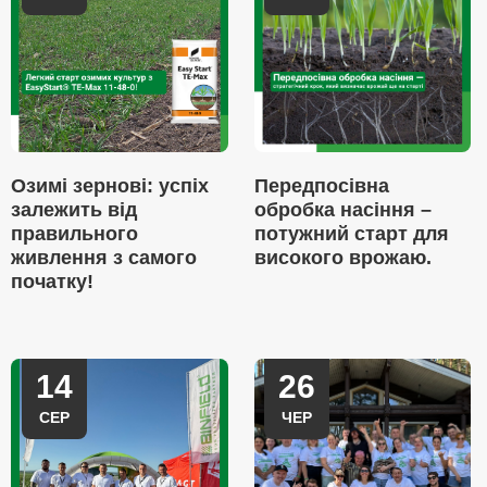
Озимі зернові: успіх
Передпосівна
залежить від
обробка насіння –
правильного
потужний старт для
живлення з самого
високого врожаю.
початку!
14
26
СЕР
ЧЕР