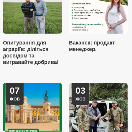
Опитування для
Вакансії: продакт-
аграріїв: діліться
менеджер.
досвідом та
вигравайте добрива!
07
03
ЖОВ
ЖОВ