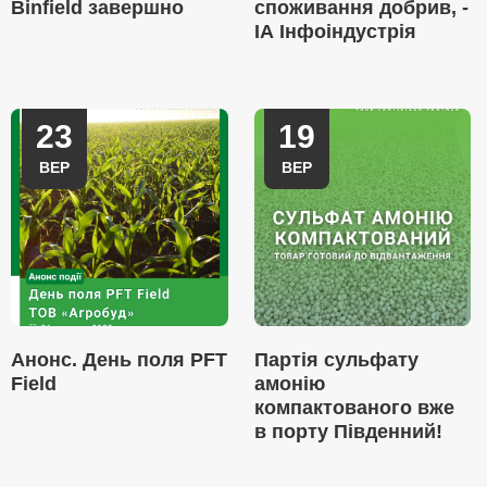
Binfield завершно
споживання добрив, -
ІА Інфоіндустрія
23
19
ВЕР
ВЕР
Анонс. День поля PFT
Партія сульфату
Field
амонію
компактованого вже
в порту Південний!