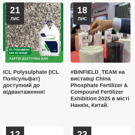
21
18
ЛИС
ЛИС
ICL Polysulphate (ICL
#BINFIELD_TEAM на
Полісульфат)
виставці China
доступний до
Phosphate Fertilizer &
відвантаження!
Compound Fertilizer
Exhibition 2025 в місті
Нанкін, Китай.
12
23