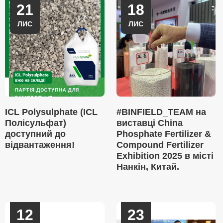
21
18
ЛИС
ЛИС
ICL Polysulphate (ICL
#BINFIELD_TEAM на
Полісульфат)
виставці China
доступний до
Phosphate Fertilizer &
відвантаження!
Compound Fertilizer
Exhibition 2025 в місті
Нанкін, Китай.
12
23