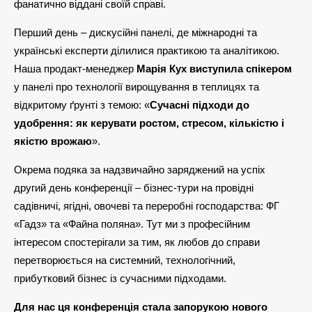
фанатично віддані своїй справі.
Перший день – дискусійні панелі, де міжнародні та
українські експерти ділилися практикою та аналітикою.
Наша продакт-менеджер
Марія Кух виступила спікером
у панелі про технології вирощування в теплицях та
відкритому ґрунті з темою: «
Сучасні підходи до
удобрення: як керувати ростом, стресом, кількістю і
якістю врожаю
».
Окрема подяка за надзвичайно заряджений на успіх
другий день конференції – бізнес-тури на провідні
садівничі, ягідні, овочеві та переробні господарства: ФГ
«Гадз» та «Файна поляна». Тут ми з професійним
інтересом спостерігали за тим, як любов до справи
перетворюється на системний, технологічний,
прибутковий бізнес із сучасними підходами.
Для нас ця конференція стала запорукою нового