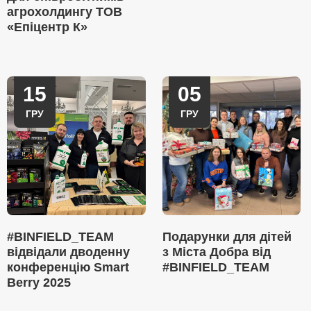
агрохолдингу ТОВ
«Епіцентр К»
15
05
ГРУ
ГРУ
#BINFIELD_TEAM
Подарунки для дітей
відвідали дводенну
з Міста Добра від
конференцію Smart
#BINFIELD_TEAM
Berry 2025