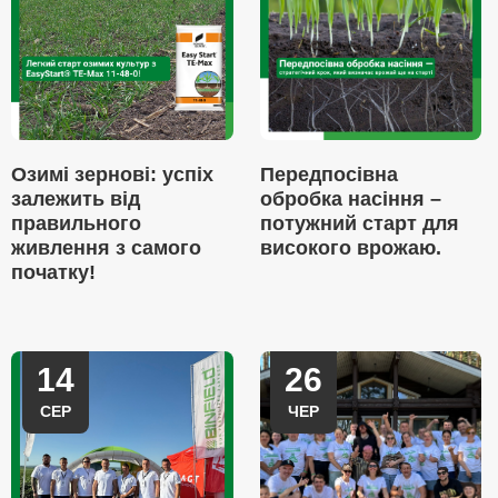
Озимі зернові: успіх
Передпосівна
залежить від
обробка насіння –
правильного
потужний старт для
живлення з самого
високого врожаю.
початку!
14
26
СЕР
ЧЕР