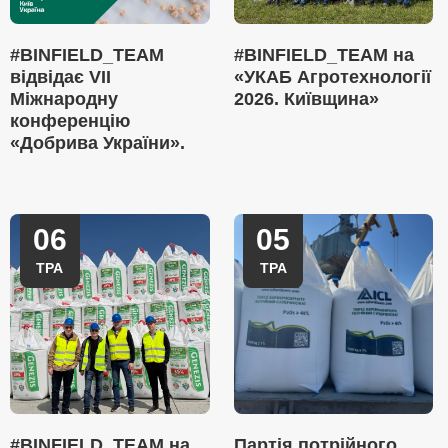
#BINFIELD_TEAM
#BINFIELD_TEAM на
відвідає VII
«УКАБ Агротехнології
Міжнародну
2026. Київщина»
конференцію
«Добрива України».
06
05
ТРА
ТРА
#BINFIELD_TEAM на
Партія потрійного