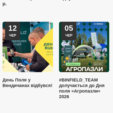
р.
12
05
ЧЕР
ЧЕР
День Поля у
#BINFIELD_TEAM
Вендичанах відбувся!
долучається до Дня
поля «Агропазли»
2026