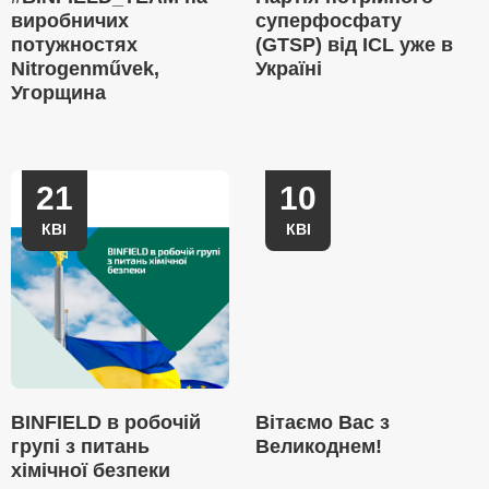
виробничих
суперфосфату
потужностях
(GTSP) від ICL уже в
Nitrogenművek,
Україні
Угорщина
21
10
КВІ
КВІ
BINFIELD в робочій
Вітаємо Вас з
групі з питань
Великоднем!
хімічної безпеки