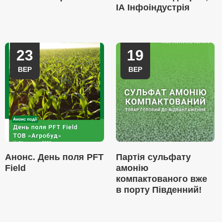
ІА Інфоіндустрія
23
19
ВЕР
ВЕР
Анонс. День поля PFT
Партія сульфату
Field
амонію
компактованого вже
в порту Південний!