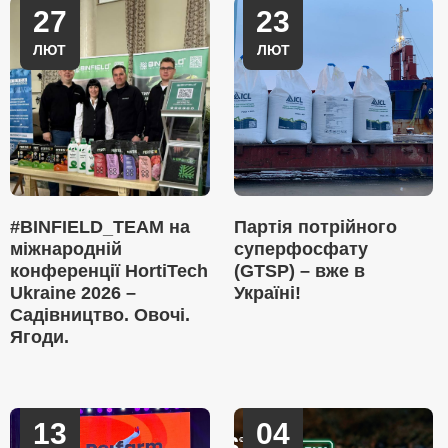
27
23
ЛЮТ
ЛЮТ
#BINFIELD_TEAM на
Партія потрійного
міжнародній
суперфосфату
конференції HortiTech
(GTSP) – вже в
Ukraine 2026 –
Україні!
Садівництво. Овочі.
Ягоди.
13
04