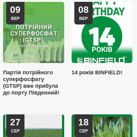
09
08
ВЕР
ВЕР
Партія потрійного
14 років BINFIELD!
суперфосфату
(GTSP) вже прибула
до порту Південний!
27
18
СЕР
СЕР