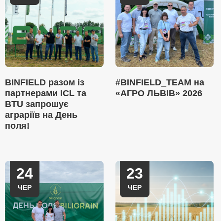
BINFIELD разом із
#BINFIELD_TEAM на
партнерами ICL та
«АГРО ЛЬВІВ» 2026
BTU запрошує
аграріїв на День
поля!
24
23
ЧЕР
ЧЕР