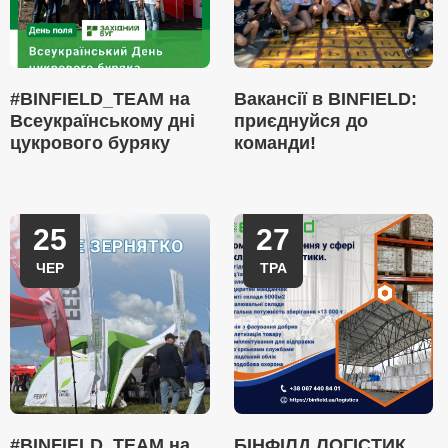
#BINFIELD_TEAM на
Вакансії в BINFIELD:
Всеукраїнському дні
приєднуйся до
цукрового буряку
команди!
25
27
ЧЕР
ТРА
#BINFIELD_TEAM на
БІНФІЛД ЛОГІСТИК