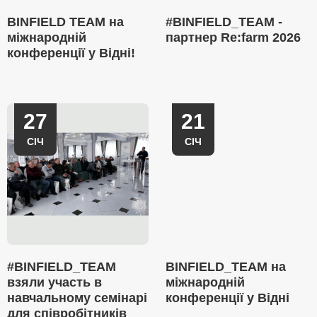
BINFIELD TEAM на
#BINFIELD_TEAM -
міжнародній
партнер Re:farm 2026
конференції у Відні!
27
21
СІЧ
СІЧ
#BINFIELD_TEAM
BINFIELD_TEAM на
взяли участь в
міжнародній
навчальному семінарі
конференції у Відні
для співробітників