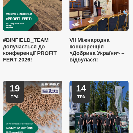
#BINFIELD_TEAM
VII Міжнародна
долучається до
конференція
конференції PROFIT
«Добрива України» –
FERT 2026!
відбулася!
19
14
ТРА
ТРА