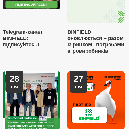
Telegram-канал
BINFIELD
BINFIELD:
оновлюється – разом
підписуйтесь!
із ринком і потребами
агровиробників.
28
27
СІЧ
СІЧ