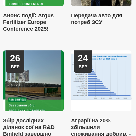
Анонс події: Argus
Передача авто для
Fertilizer Europe
потреб ЗСУ
Conference 2025!
26
24
ВЕР
ВЕР
Збір дослідних
Аграрії на 20%
ділянок сої на R&D
збільшили
Binfield завершно
споживання добрив, -