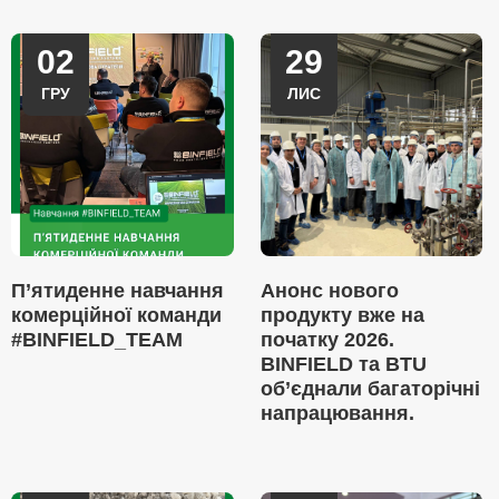
02
29
ГРУ
ЛИС
П’ятиденне навчання
Анонс нового
комерційної команди
продукту вже на
#BINFIELD_TEAM
початку 2026.
BINFIELD та BTU
об’єднали багаторічні
напрацювання.