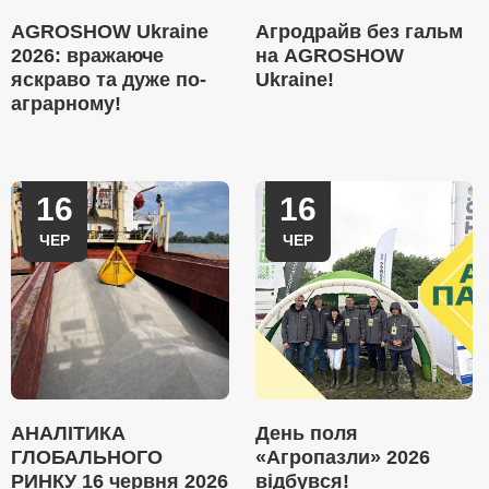
AGROSHOW Ukraine
Агродрайв без гальм
2026: вражаюче
на AGROSHOW
яскраво та дуже по-
Ukraine!
аграрному!
16
16
ЧЕР
ЧЕР
АНАЛІТИКА
День поля
ГЛОБАЛЬНОГО
«Агропазли» 2026
РИНКУ 16 червня 2026
відбувся!