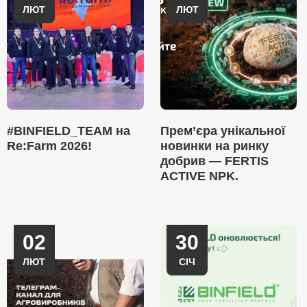
ЛЮТ
ЛЮТ
#BINFIELD_TEAM на
Прем’єра унікальної
Re:Farm 2026!
новинки на ринку
добрив — FERTIS
ACTIVE NPK.
02
30
ЛЮТ
СІЧ