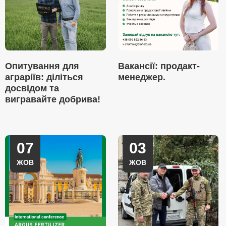
Опитування для
Вакансії: продакт-
аграріїв: діліться
менеджер.
досвідом та
вигравайте добрива!
07
03
ЖОВ
ЖОВ