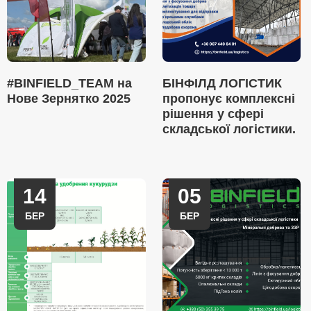
#BINFIELD_TEAM на
БІНФІЛД ЛОГІСТИК
Нове Зернятко 2025
пропонує комплексні
рішення у сфері
складської логістики.
14
05
БЕР
БЕР