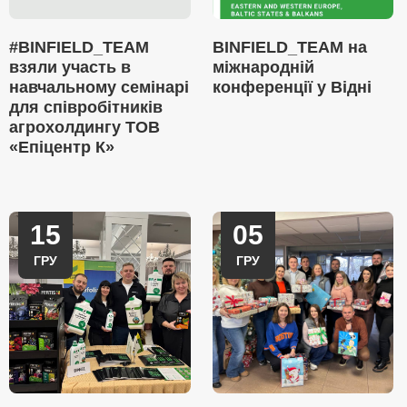
#BINFIELD_TEAM
BINFIELD_TEAM на
взяли участь в
міжнародній
навчальному семінарі
конференції у Відні
для співробітників
агрохолдингу ТОВ
«Епіцентр К»
15
05
ГРУ
ГРУ