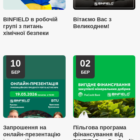
BINFIELD в робочій
Вітаємо Вас з
групі з питань
Великоднем!
хімічної безпеки
10
02
БЕР
БЕР
Запрошення на
Пільгова програма
онлайн-презентацію
фінансування від