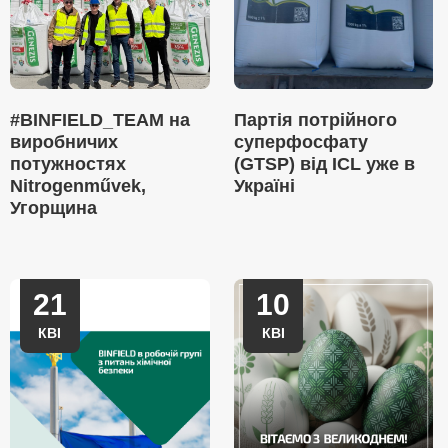
#BINFIELD_TEAM на
Партія потрійного
виробничих
суперфосфату
потужностях
(GTSP) від ICL уже в
Nitrogenművek,
Україні
Угорщина
21
10
КВІ
КВІ