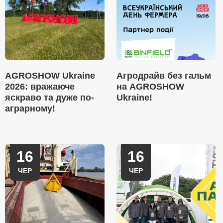
AGROSHOW Ukraine
Агродрайв без гальм
2026: вражаюче
на AGROSHOW
яскраво та дуже по-
Ukraine!
аграрному!
16
16
ЧЕР
ЧЕР