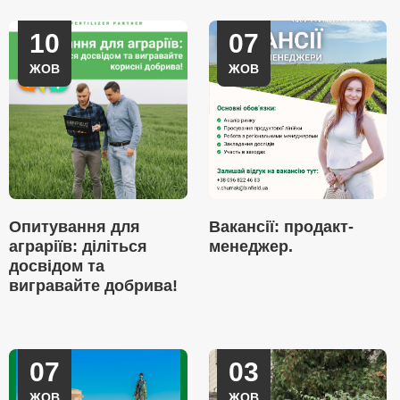
10
07
ЖОВ
ЖОВ
Опитування для
Вакансії: продакт-
аграріїв: діліться
менеджер.
досвідом та
вигравайте добрива!
07
03
ЖОВ
ЖОВ