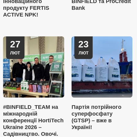
інноваційного
BINFIELD та ProCredit
продукту FERTIS
Bank
ACTIVE NPK!
27
23
ЛЮТ
ЛЮТ
#BINFIELD_TEAM на
Партія потрійного
міжнародній
суперфосфату
конференції HortiTech
(GTSP) – вже в
Ukraine 2026 –
Україні!
Садівництво. Овочі.