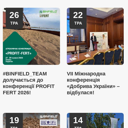
26
22
ТРА
ТРА
#BINFIELD_TEAM
VII Міжнародна
долучається до
конференція
конференції PROFIT
«Добрива України» –
FERT 2026!
відбулася!
19
14