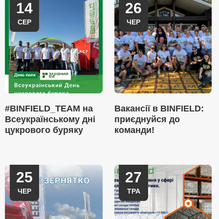
14
26
СЕР
ЧЕР
#BINFIELD_TEAM на
Вакансії в BINFIELD:
Всеукраїнському дні
приєднуйся до
цукрового буряку
команди!
25
27
ЧЕР
ТРА