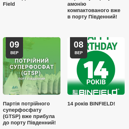
Field
амонію
компактованого вже
в порту Південний!
09
08
ВЕР
ВЕР
Партія потрійного
14 років BINFIELD!
суперфосфату
(GTSP) вже прибула
до порту Південний!