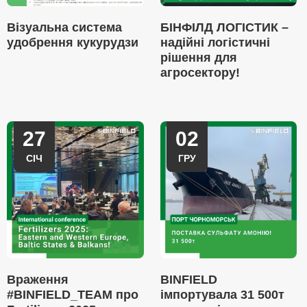
Візуальна система
БІНФІЛД ЛОГІСТИК –
удобрення кукурудзи
надійні логістичні
рішення для
агросектору!
27
02
СІЧ
ГРУ
Враження
BINFIELD
#BINFIELD_TEAM про
імпортувала 31 500т