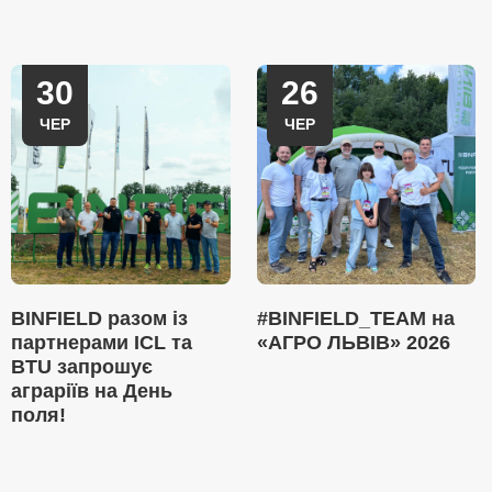
30
26
ЧЕР
ЧЕР
BINFIELD разом із
#BINFIELD_TEAM на
партнерами ICL та
«АГРО ЛЬВІВ» 2026
BTU запрошує
аграріїв на День
поля!