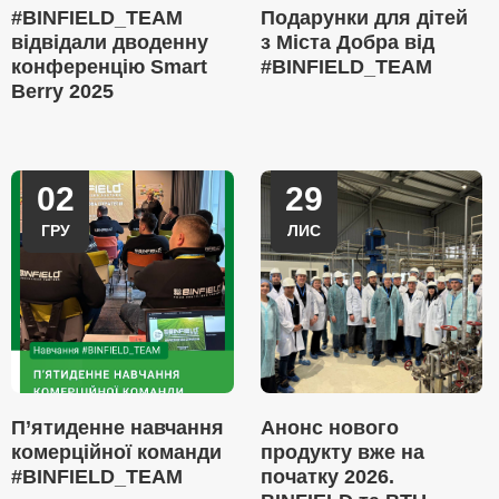
#BINFIELD_TEAM
Подарунки для дітей
відвідали дводенну
з Міста Добра від
конференцію Smart
#BINFIELD_TEAM
Berry 2025
02
29
ГРУ
ЛИС
П’ятиденне навчання
Анонс нового
комерційної команди
продукту вже на
#BINFIELD_TEAM
початку 2026.