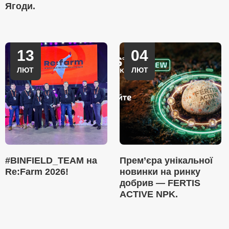
Ягоди.
13
04
ЛЮТ
ЛЮТ
#BINFIELD_TEAM на
Прем’єра унікальної
Re:Farm 2026!
новинки на ринку
добрив — FERTIS
ACTIVE NPK.