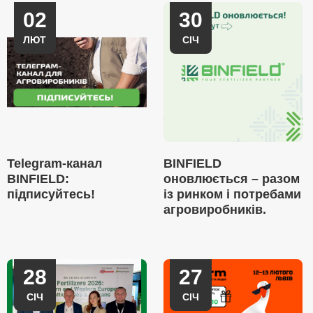
02
30
ЛЮТ
СІЧ
Telegram-канал
BINFIELD
BINFIELD:
оновлюється – разом
підписуйтесь!
із ринком і потребами
агровиробників.
28
27
СІЧ
СІЧ