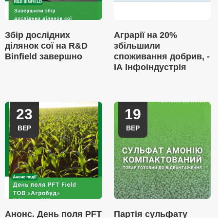
Збір дослідних
Аграрії на 20%
ділянок сої на R&D
збільшили
Binfield завершно
споживання добрив, -
ІА Інфоіндустрія
23
19
ВЕР
ВЕР
Анонс. День поля PFT
Партія сульфату