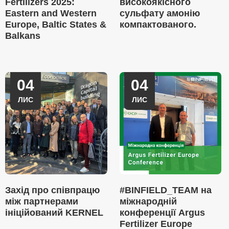
Fertilizers 2025:
високоякісного
Eastern and Western
сульфату амонію
Europe, Baltic States &
компактованого.
Balkans
04
04
ЛИС
ЛИС
Захід про співпрацю
#BINFIELD_TEAM на
між партнерами
міжнародній
ініційований KERNEL
конференції Argus
Fertilizer Europe