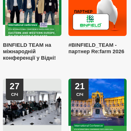
BINFIELD TEAM на
#BINFIELD_TEAM -
міжнародній
партнер Re:farm 2026
конференції у Відні!
27
21
СІЧ
СІЧ