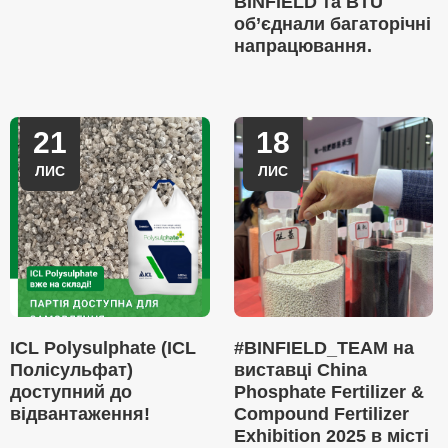
BINFIELD та BTU
об’єднали багаторічні
напрацювання.
21
18
ЛИС
ЛИС
ICL Polysulphate (ICL
#BINFIELD_TEAM на
Полісульфат)
виставці China
доступний до
Phosphate Fertilizer &
відвантаження!
Compound Fertilizer
Exhibition 2025 в місті