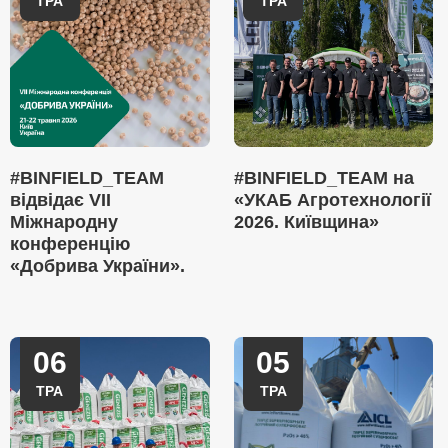
ТРА
ТРА
#BINFIELD_TEAM
#BINFIELD_TEAM на
відвідає VII
«УКАБ Агротехнології
Міжнародну
2026. Київщина»
конференцію
«Добрива України».
06
05
ТРА
ТРА