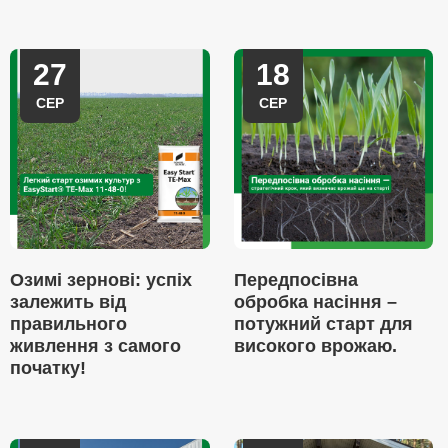
27
18
СЕР
СЕР
Озимі зернові: успіх
Передпосівна
залежить від
обробка насіння –
правильного
потужний старт для
живлення з самого
високого врожаю.
початку!