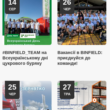
14
26
СЕР
ЧЕР
#BINFIELD_TEAM на
Вакансії в BINFIELD:
Всеукраїнському дні
приєднуйся до
цукрового буряку
команди!
25
27
ЧЕР
ТРА