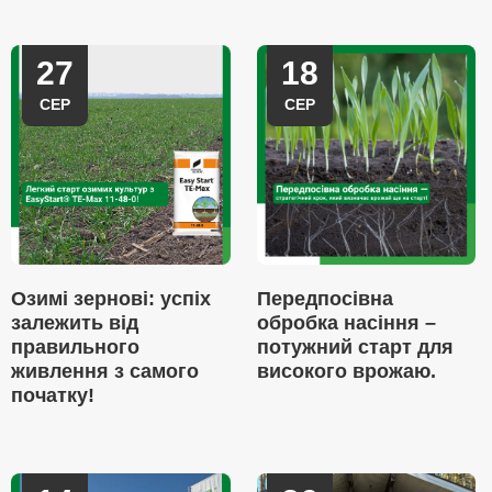
27
18
СЕР
СЕР
Озимі зернові: успіх
Передпосівна
залежить від
обробка насіння –
правильного
потужний старт для
живлення з самого
високого врожаю.
початку!