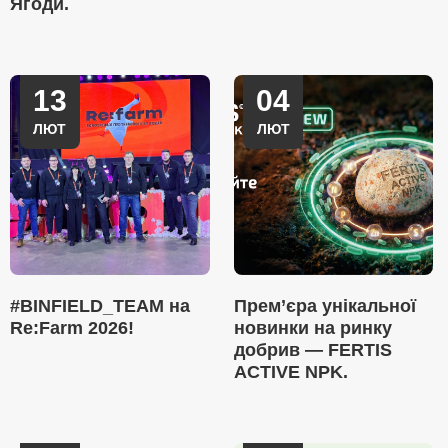
Ягоди.
13
04
ЛЮТ
ЛЮТ
#BINFIELD_TEAM на
Прем’єра унікальної
Re:Farm 2026!
новинки на ринку
добрив — FERTIS
ACTIVE NPK.