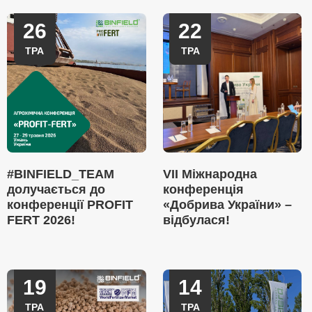
26
22
ТРА
ТРА
#BINFIELD_TEAM
VII Міжнародна
долучається до
конференція
конференції PROFIT
«Добрива України» –
FERT 2026!
відбулася!
19
14
ТРА
ТРА