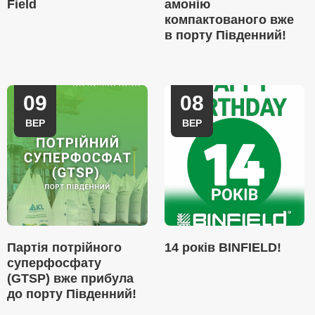
Field
амонію
компактованого вже
в порту Південний!
09
08
ВЕР
ВЕР
Партія потрійного
14 років BINFIELD!
суперфосфату
(GTSP) вже прибула
до порту Південний!