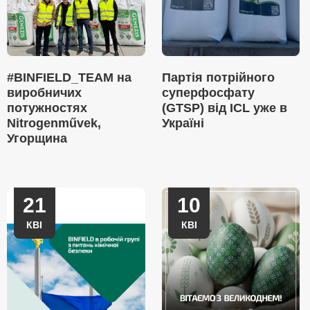
#BINFIELD_TEAM на
Партія потрійного
виробничих
суперфосфату
потужностях
(GTSP) від ICL уже в
Nitrogenművek,
Україні
Угорщина
21
10
КВІ
КВІ