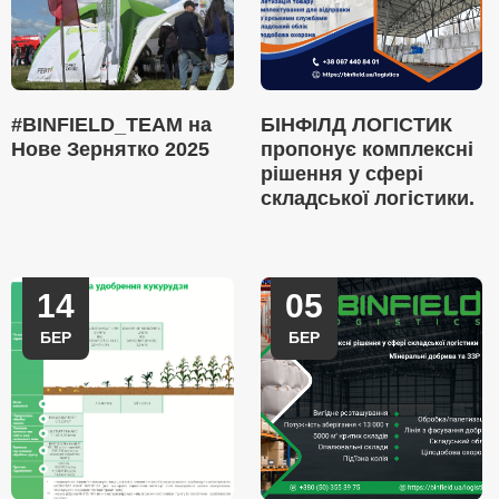
#BINFIELD_TEAM на
БІНФІЛД ЛОГІСТИК
Нове Зернятко 2025
пропонує комплексні
рішення у сфері
складської логістики.
14
05
БЕР
БЕР