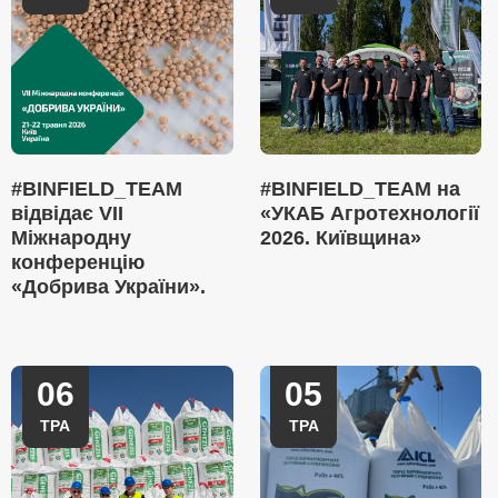
#BINFIELD_TEAM
#BINFIELD_TEAM на
відвідає VII
«УКАБ Агротехнології
Міжнародну
2026. Київщина»
конференцію
«Добрива України».
06
05
ТРА
ТРА