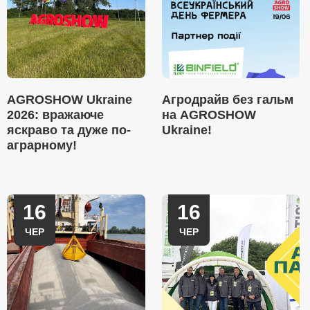
AGROSHOW Ukraine
Агродрайв без гальм
2026: вражаюче
на AGROSHOW
яскраво та дуже по-
Ukraine!
аграрному!
16
16
ЧЕР
ЧЕР