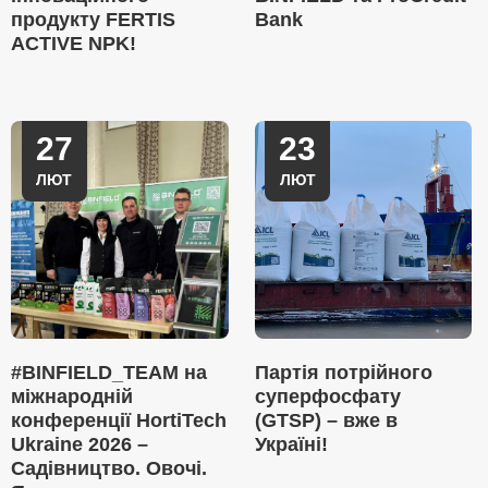
продукту FERTIS
Bank
ACTIVE NPK!
27
23
ЛЮТ
ЛЮТ
#BINFIELD_TEAM на
Партія потрійного
міжнародній
суперфосфату
конференції HortiTech
(GTSP) – вже в
Ukraine 2026 –
Україні!
Садівництво. Овочі.