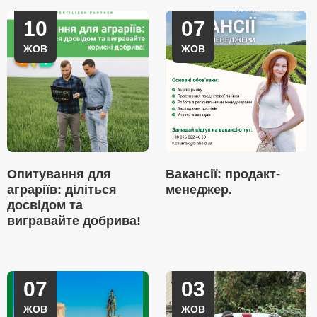
10
07
ЖОВ
ЖОВ
Опитування для
Вакансії: продакт-
аграріїв: діліться
менеджер.
досвідом та
вигравайте добрива!
07
03
ЖОВ
ЖОВ