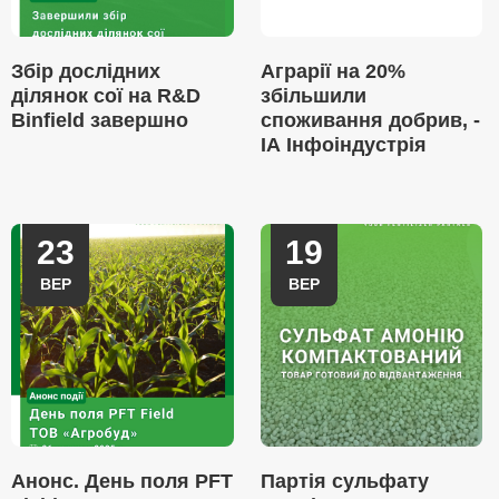
Збір дослідних
Аграрії на 20%
ділянок сої на R&D
збільшили
Binfield завершно
споживання добрив, -
ІА Інфоіндустрія
23
19
ВЕР
ВЕР
Анонс. День поля PFT
Партія сульфату