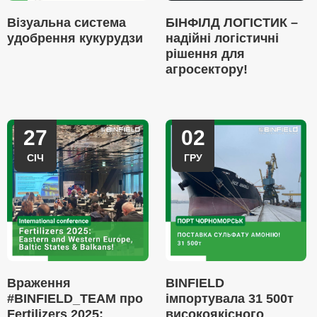
Візуальна система
БІНФІЛД ЛОГІСТИК –
удобрення кукурудзи
надійні логістичні
рішення для
агросектору!
27
02
СІЧ
ГРУ
Враження
BINFIELD
#BINFIELD_TEAM про
імпортувала 31 500т
Fertilizers 2025:
високоякісного