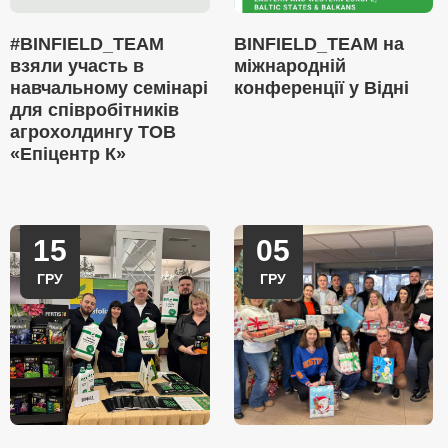
#BINFIELD_TEAM
BINFIELD_TEAM на
взяли участь в
міжнародній
навчальному семінарі
конференції у Відні
для співробітників
агрохолдингу ТОВ
«Епіцентр К»
15
05
ГРУ
ГРУ