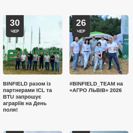
30
26
ЧЕР
ЧЕР
BINFIELD разом із
#BINFIELD_TEAM на
партнерами ICL та
«АГРО ЛЬВІВ» 2026
BTU запрошує
аграріїв на День
поля!