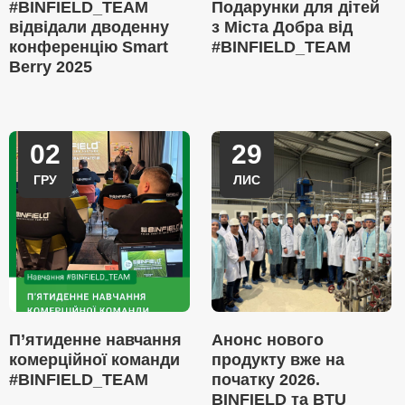
#BINFIELD_TEAM
Подарунки для дітей
відвідали дводенну
з Міста Добра від
конференцію Smart
#BINFIELD_TEAM
Berry 2025
02
29
ГРУ
ЛИС
П’ятиденне навчання
Анонс нового
комерційної команди
продукту вже на
#BINFIELD_TEAM
початку 2026.
BINFIELD та BTU