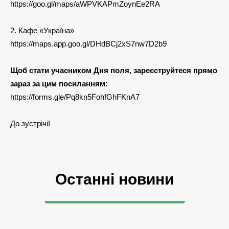
https://goo.gl/maps/aWPVKAPmZoynEe2RA
2. Кафе «Україна»
https://maps.app.goo.gl/DHdBCj2xS7nw7D2b9
Щоб стати учасником Дня поля, зареєструйтеся прямо
зараз за цим посиланням:
https://forms.gle/Pq8kn5FohfGhFKnA7
До зустрічі!
Останні новини