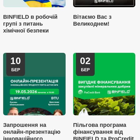
BINFIELD в робочій
Вітаємо Вас з
групі з питань
Великоднем!
хімічної безпеки
10
02
БЕР
БЕР
Запрошення на
Пільгова програма
онлайн-презентацію
фінансування від
інноваційного
BINFIELD та ProCredit