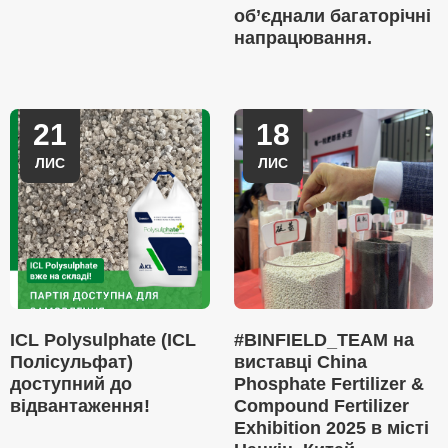
об’єднали багаторічні
напрацювання.
21
18
ЛИС
ЛИС
ICL Polysulphate (ICL
#BINFIELD_TEAM на
Полісульфат)
виставці China
доступний до
Phosphate Fertilizer &
відвантаження!
Compound Fertilizer
Exhibition 2025 в місті