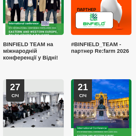
BINFIELD TEAM на
#BINFIELD_TEAM -
міжнародній
партнер Re:farm 2026
конференції у Відні!
27
21
СІЧ
СІЧ