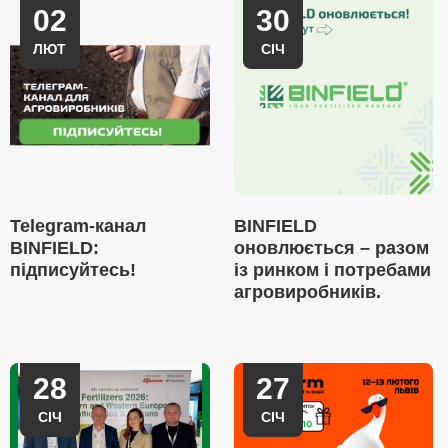
02
30
ЛЮТ
СІЧ
Telegram-канал
BINFIELD
BINFIELD:
оновлюється – разом
підписуйтесь!
із ринком і потребами
агровиробників.
28
27
СІЧ
СІЧ