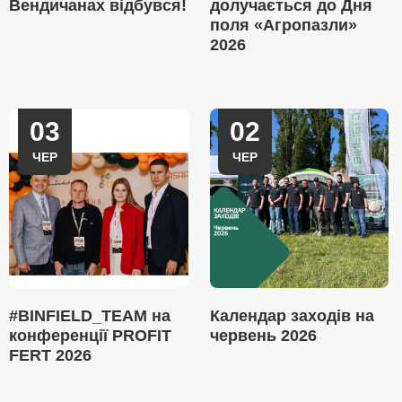
Вендичанах відбувся!
долучається до Дня
поля «Агропазли»
2026
03
02
ЧЕР
ЧЕР
#BINFIELD_TEAM на
Календар заходів на
конференції PROFIT
червень 2026
FERT 2026