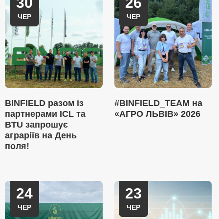
30
26
ЧЕР
ЧЕР
BINFIELD разом із
#BINFIELD_TEAM на
партнерами ICL та
«АГРО ЛЬВІВ» 2026
BTU запрошує
аграріїв на День
поля!
24
23
ЧЕР
ЧЕР