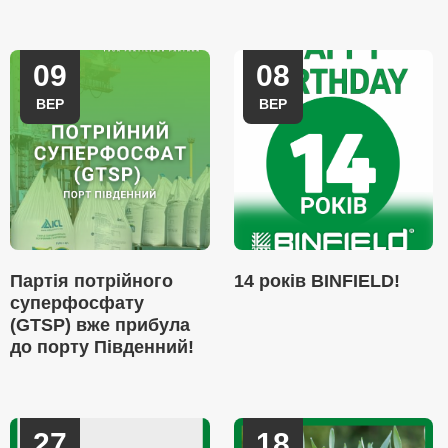
09
08
ВЕР
ВЕР
Партія потрійного
14 років BINFIELD!
суперфосфату
(GTSP) вже прибула
до порту Південний!
27
18