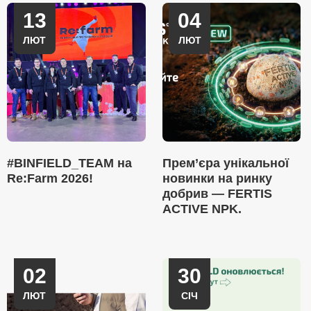
13
04
ЛЮТ
ЛЮТ
#BINFIELD_TEAM на
Прем’єра унікальної
Re:Farm 2026!
новинки на ринку
добрив — FERTIS
ACTIVE NPK.
02
30
ЛЮТ
СІЧ