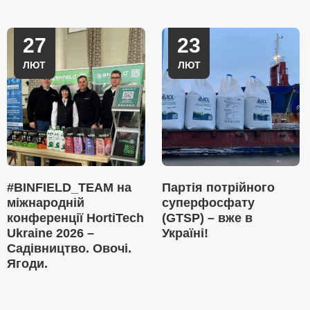
27
23
ЛЮТ
ЛЮТ
#BINFIELD_TEAM на
Партія потрійного
міжнародній
суперфосфату
конференції HortiTech
(GTSP) – вже в
Ukraine 2026 –
Україні!
Садівництво. Овочі.
Ягоди.