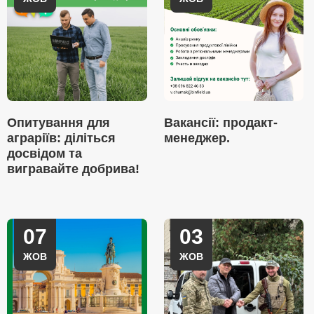
Опитування для
Вакансії: продакт-
аграріїв: діліться
менеджер.
досвідом та
вигравайте добрива!
07
03
ЖОВ
ЖОВ