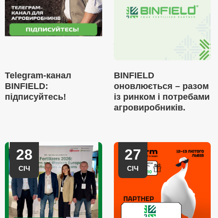
Telegram-канал
BINFIELD
BINFIELD:
оновлюється – разом
підписуйтесь!
із ринком і потребами
агровиробників.
28
27
СІЧ
СІЧ