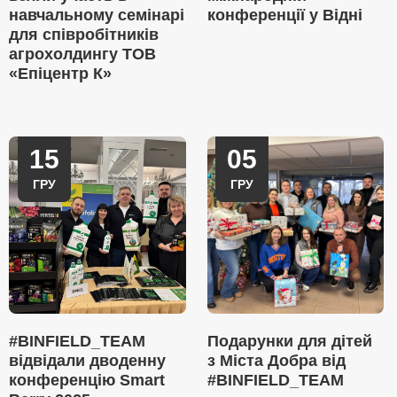
навчальному семінарі
конференції у Відні
для співробітників
агрохолдингу ТОВ
«Епіцентр К»
15
05
ГРУ
ГРУ
#BINFIELD_TEAM
Подарунки для дітей
відвідали дводенну
з Міста Добра від
конференцію Smart
#BINFIELD_TEAM