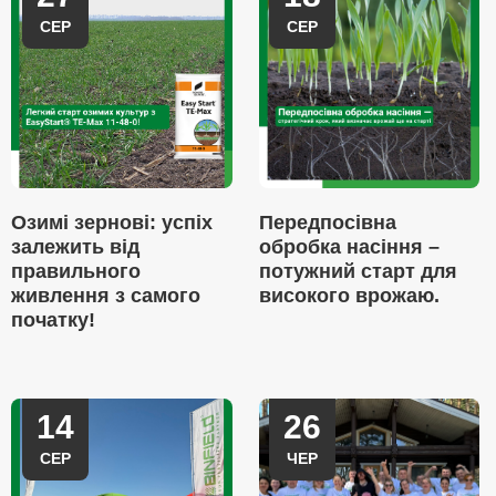
СЕР
СЕР
Озимі зернові: успіх
Передпосівна
залежить від
обробка насіння –
правильного
потужний старт для
живлення з самого
високого врожаю.
початку!
14
26
СЕР
ЧЕР