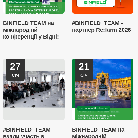
BINFIELD TEAM на
#BINFIELD_TEAM -
міжнародній
партнер Re:farm 2026
конференції у Відні!
27
21
СІЧ
СІЧ
#BINFIELD_TEAM
BINFIELD_TEAM на
взяли участь в
міжнародній