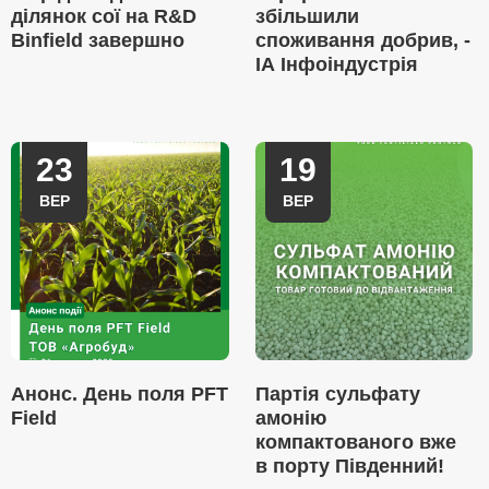
ділянок сої на R&D
збільшили
Binfield завершно
споживання добрив, -
ІА Інфоіндустрія
23
19
ВЕР
ВЕР
Анонс. День поля PFT
Партія сульфату
Field
амонію
компактованого вже
в порту Південний!