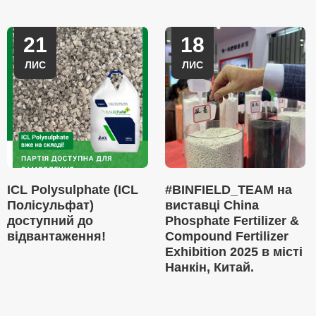
21
18
ЛИС
ЛИС
ICL Polysulphate (ICL
#BINFIELD_TEAM на
Полісульфат)
виставці China
доступний до
Phosphate Fertilizer &
відвантаження!
Compound Fertilizer
Exhibition 2025 в місті
Нанкін, Китай.