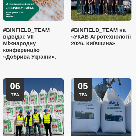
#BINFIELD_TEAM
#BINFIELD_TEAM на
відвідає VII
«УКАБ Агротехнології
Міжнародну
2026. Київщина»
конференцію
«Добрива України».
06
05
ТРА
ТРА