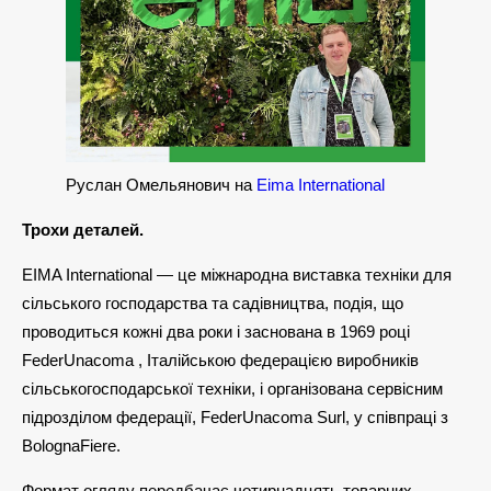
Руслан Омельянович на
Eima International
Трохи деталей.
EIMA International — це міжнародна виставка техніки для
сільського господарства та садівництва, подія, що
проводиться кожні два роки і заснована в 1969 році
FederUnacoma , Італійською федерацією виробників
сільськогосподарської техніки, і організована сервісним
підрозділом федерації, FederUnacoma Surl, у співпраці з
BolognaFiere.
Формат огляду передбачає чотирнадцять товарних