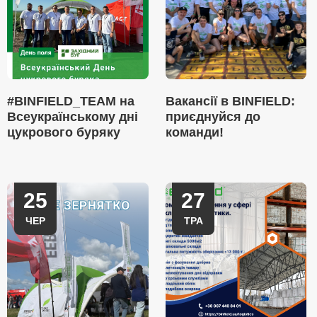
#BINFIELD_TEAM на
Вакансії в BINFIELD:
Всеукраїнському дні
приєднуйся до
цукрового буряку
команди!
25
27
ЧЕР
ТРА