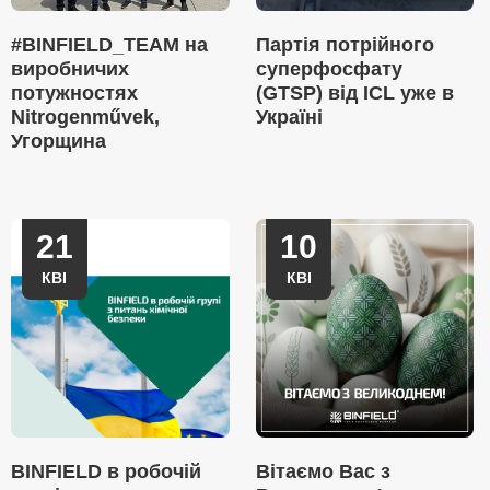
#BINFIELD_TEAM на
Партія потрійного
виробничих
суперфосфату
потужностях
(GTSP) від ICL уже в
Nitrogenművek,
Україні
Угорщина
21
10
КВІ
КВІ
BINFIELD в робочій
Вітаємо Вас з