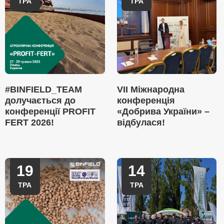
ТРА
ТРА
#BINFIELD_TEAM
VII Міжнародна
долучається до
конференція
конференції PROFIT
«Добрива України» –
FERT 2026!
відбулася!
19
14
ТРА
ТРА