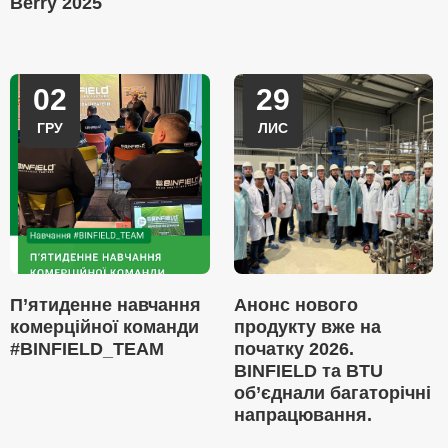
Berry 2025
02
29
ГРУ
ЛИС
П’ятиденне навчання
Анонс нового
комерційної команди
продукту вже на
#BINFIELD_TEAM
початку 2026.
BINFIELD та BTU
об’єднали багаторічні
напрацювання.