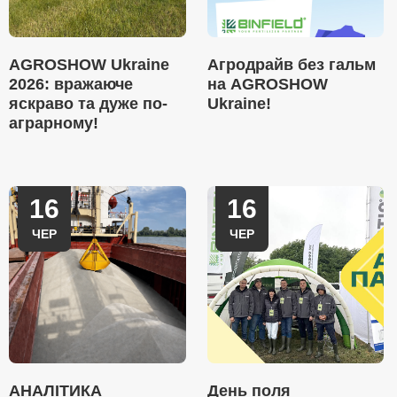
AGROSHOW Ukraine
Агродрайв без гальм
2026: вражаюче
на AGROSHOW
яскраво та дуже по-
Ukraine!
аграрному!
16
16
ЧЕР
ЧЕР
АНАЛІТИКА
День поля