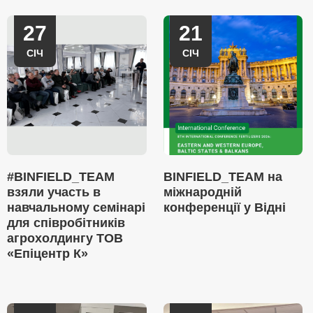
27
21
СІЧ
СІЧ
#BINFIELD_TEAM
BINFIELD_TEAM на
взяли участь в
міжнародній
навчальному семінарі
конференції у Відні
для співробітників
агрохолдингу ТОВ
«Епіцентр К»