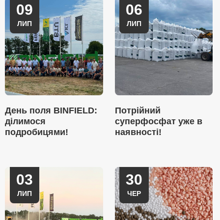
09
06
ЛИП
ЛИП
День поля BINFIELD:
Потрійний
ділимося
суперфосфат уже в
подробицями!
наявності!
03
30
ЛИП
ЧЕР