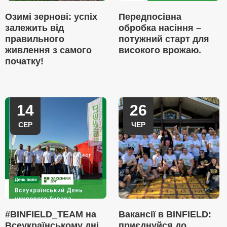
Озимі зернові: успіх
Передпосівна
залежить від
обробка насіння –
правильного
потужний старт для
живлення з самого
високого врожаю.
початку!
14
26
СЕР
ЧЕР
#BINFIELD_TEAM на
Вакансії в BINFIELD:
Всеукраїнському дні
приєднуйся до