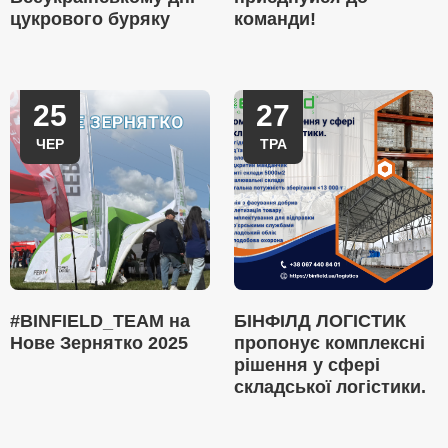
цукрового буряку
команди!
25
27
ЧЕР
ТРА
#BINFIELD_TEAM на
БІНФІЛД ЛОГІСТИК
Нове Зернятко 2025
пропонує комплексні
рішення у сфері
складської логістики.