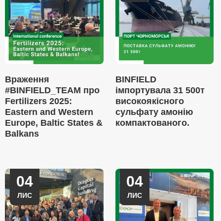
Враження
BINFIELD
#BINFIELD_TEAM про
імпортувала 31 500т
Fertilizers 2025:
високоякісного
Eastern and Western
сульфату амонію
Europe, Baltic States &
компактованого.
Balkans
04
04
ЛИС
ЛИС