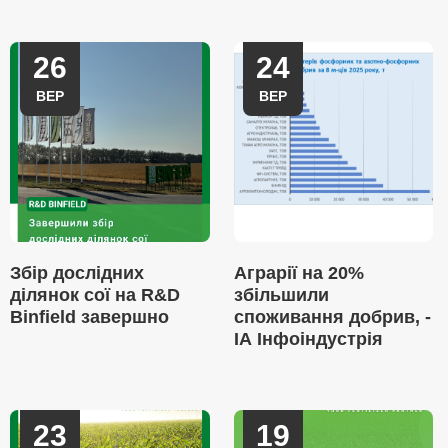
26
24
ВЕР
ВЕР
Збір дослідних
Аграрії на 20%
ділянок сої на R&D
збільшили
Binfield завершно
споживання добрив, -
ІА Інфоіндустрія
23
19