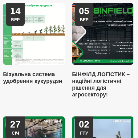
14
05
БЕР
БЕР
Візуальна система
БІНФІЛД ЛОГІСТИК –
удобрення кукурудзи
надійні логістичні
рішення для
агросектору!
27
02
СІЧ
ГРУ