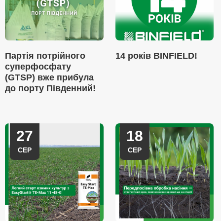
Партія потрійного
14 років BINFIELD!
суперфосфату
(GTSP) вже прибула
до порту Південний!
27
18
СЕР
СЕР