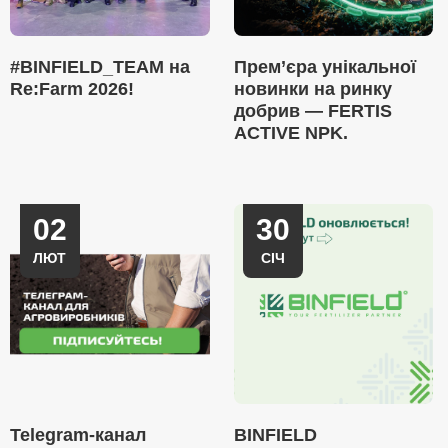
#BINFIELD_TEAM на
Прем’єра унікальної
Re:Farm 2026!
новинки на ринку
добрив — FERTIS
ACTIVE NPK.
02
30
ЛЮТ
СІЧ
Telegram-канал
BINFIELD