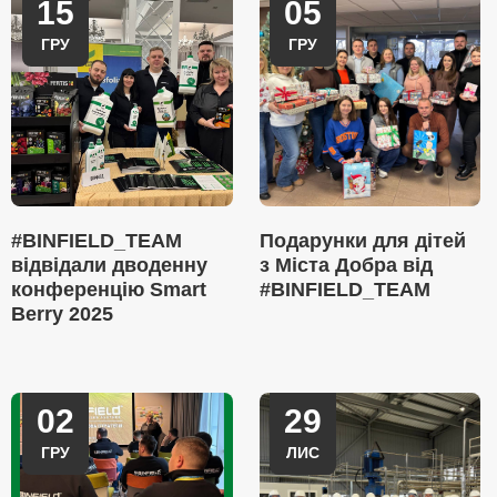
15
05
ГРУ
ГРУ
#BINFIELD_TEAM
Подарунки для дітей
відвідали дводенну
з Міста Добра від
конференцію Smart
#BINFIELD_TEAM
Berry 2025
02
29
ГРУ
ЛИС