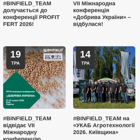
#BINFIELD_TEAM
VII Міжнародна
долучається до
конференція
конференції PROFIT
«Добрива України» –
FERT 2026!
відбулася!
19
14
ТРА
ТРА
#BINFIELD_TEAM
#BINFIELD_TEAM на
відвідає VII
«УКАБ Агротехнології
Міжнародну
2026. Київщина»
конференцію