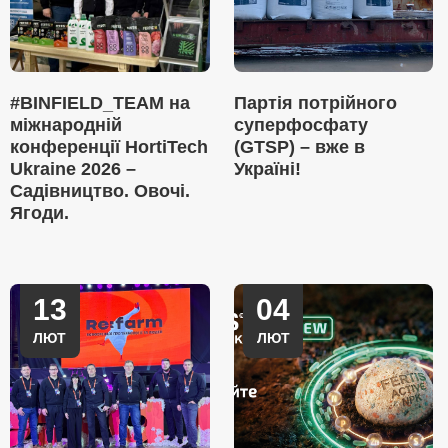
#BINFIELD_TEAM на
Партія потрійного
міжнародній
суперфосфату
конференції HortiTech
(GTSP) – вже в
Ukraine 2026 –
Україні!
Садівництво. Овочі.
Ягоди.
13
04
ЛЮТ
ЛЮТ