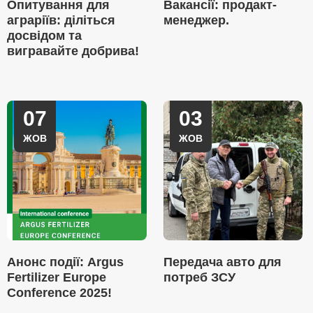
Опитування для
Вакансії: продакт-
аграріїв: діліться
менеджер.
досвідом та
вигравайте добрива!
07
03
ЖОВ
ЖОВ
Анонс події: Argus
Передача авто для
Fertilizer Europe
потреб ЗСУ
Conference 2025!