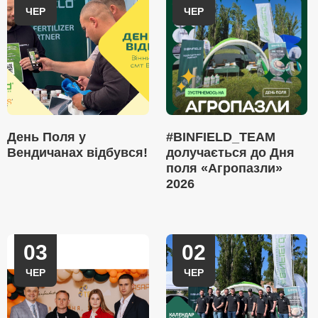
ЧЕР
ЧЕР
День Поля у
#BINFIELD_TEAM
Вендичанах відбувся!
долучається до Дня
поля «Агропазли»
2026
03
02
ЧЕР
ЧЕР