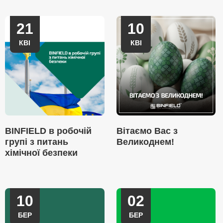
21
10
КВІ
КВІ
BINFIELD в робочій
Вітаємо Вас з
групі з питань
Великоднем!
хімічної безпеки
10
02
БЕР
БЕР