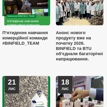
П’ятиденне навчання
Анонс нового
комерційної команди
продукту вже на
#BINFIELD_TEAM
початку 2026.
BINFIELD та BTU
об’єднали багаторічні
напрацювання.
21
18
ЛИС
ЛИС