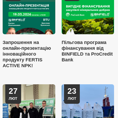
Запрошення на
Пільгова програма
онлайн-презентацію
фінансування від
інноваційного
BINFIELD та ProCredit
продукту FERTIS
Bank
ACTIVE NPK!
27
23
ЛЮТ
ЛЮТ