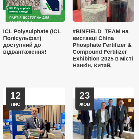
ICL Polysulphate (ICL
#BINFIELD_TEAM на
Полісульфат)
виставці China
доступний до
Phosphate Fertilizer &
відвантаження!
Compound Fertilizer
Exhibition 2025 в місті
Нанкін, Китай.
12
23
ЛИС
ЖОВ