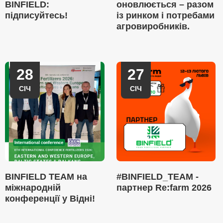
BINFIELD:
оновлюється – разом
підписуйтесь!
із ринком і потребами
агровиробників.
28
27
СІЧ
СІЧ
BINFIELD TEAM на
#BINFIELD_TEAM -
міжнародній
партнер Re:farm 2026
конференції у Відні!