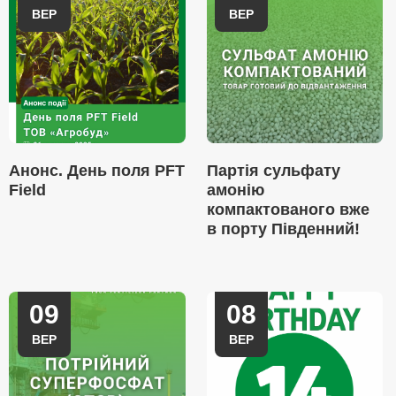
ВЕР
ВЕР
Анонс. День поля PFT
Партія сульфату
Field
амонію
компактованого вже
в порту Південний!
09
08
ВЕР
ВЕР