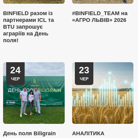
BINFIELD разом із
#BINFIELD_TEAM на
партнерами ICL та
«АГРО ЛЬВІВ» 2026
BTU запрошує
аграріїв на День
поля!
24
23
ЧЕР
ЧЕР
День поля Biligrain
АНАЛІТИКА