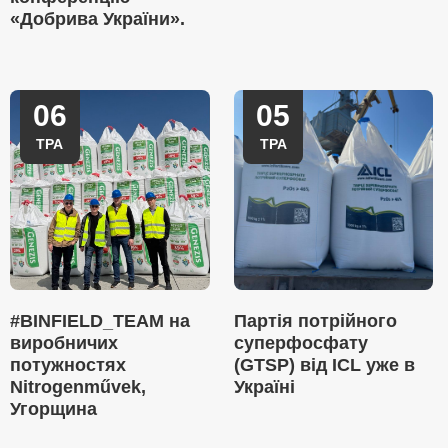
«Добрива України».
06
05
ТРА
ТРА
#BINFIELD_TEAM на
Партія потрійного
виробничих
суперфосфату
потужностях
(GTSP) від ICL уже в
Nitrogenművek,
Україні
Угорщина