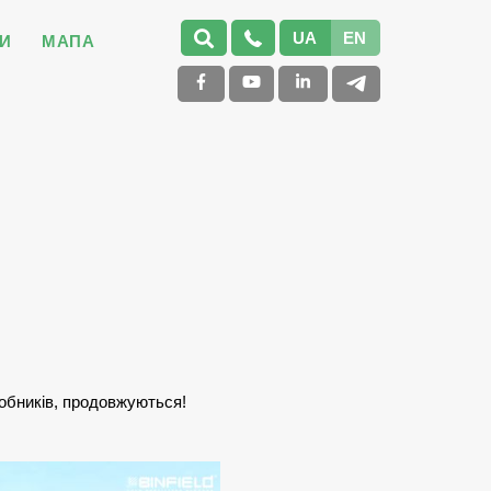
UA
EN
И
МАПА
обників, продовжуються!