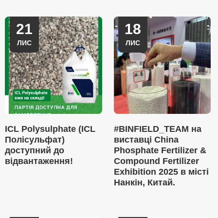
21
18
ЛИС
ЛИС
ICL Polysulphate (ICL
#BINFIELD_TEAM на
Полісульфат)
виставці China
доступний до
Phosphate Fertilizer &
відвантаження!
Compound Fertilizer
Exhibition 2025 в місті
Нанкін, Китай.