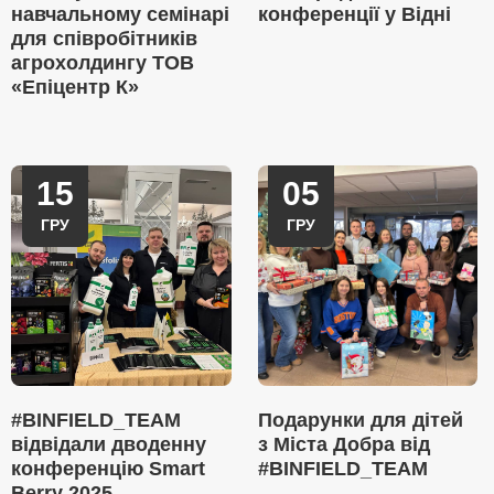
навчальному семінарі
конференції у Відні
для співробітників
агрохолдингу ТОВ
«Епіцентр К»
15
05
ГРУ
ГРУ
#BINFIELD_TEAM
Подарунки для дітей
відвідали дводенну
з Міста Добра від
конференцію Smart
#BINFIELD_TEAM
Berry 2025