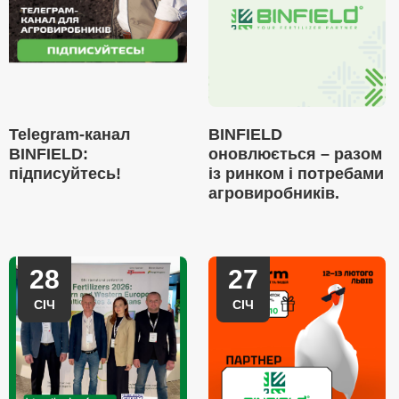
Telegram-канал
BINFIELD
BINFIELD:
оновлюється – разом
підписуйтесь!
із ринком і потребами
агровиробників.
28
27
СІЧ
СІЧ