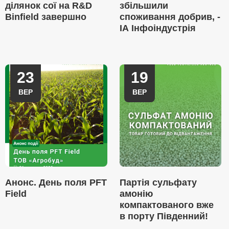
ділянок сої на R&D
збільшили
Binfield завершно
споживання добрив, -
ІА Інфоіндустрія
23
19
ВЕР
ВЕР
Анонс. День поля PFT
Партія сульфату
Field
амонію
компактованого вже
в порту Південний!