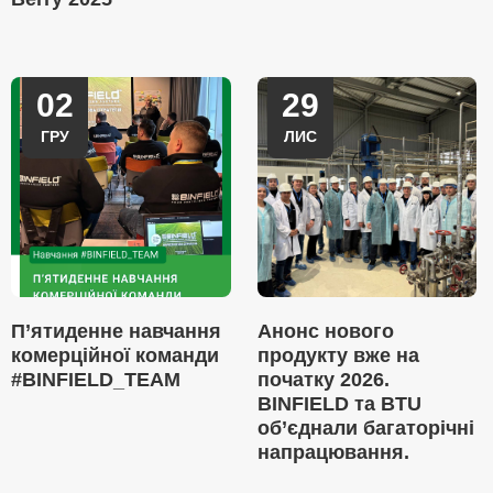
02
29
ГРУ
ЛИС
П’ятиденне навчання
Анонс нового
комерційної команди
продукту вже на
#BINFIELD_TEAM
початку 2026.
BINFIELD та BTU
об’єднали багаторічні
напрацювання.