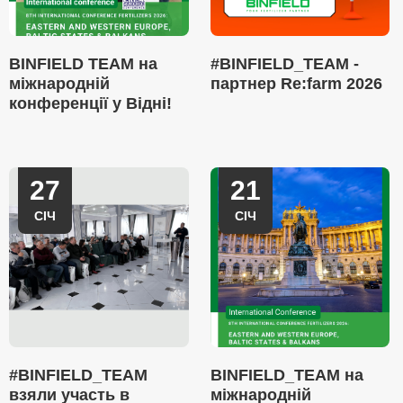
BINFIELD TEAM на
#BINFIELD_TEAM -
міжнародній
партнер Re:farm 2026
конференції у Відні!
27
21
СІЧ
СІЧ
#BINFIELD_TEAM
BINFIELD_TEAM на
взяли участь в
міжнародній