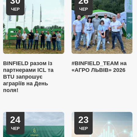
30
26
ЧЕР
ЧЕР
BINFIELD разом із
#BINFIELD_TEAM на
партнерами ICL та
«АГРО ЛЬВІВ» 2026
BTU запрошує
аграріїв на День
поля!
24
23
ЧЕР
ЧЕР