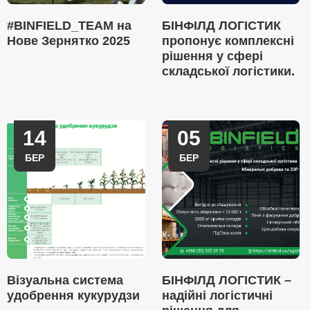
#BINFIELD_TEAM на
БІНФІЛД ЛОГІСТИК
Нове Зернятко 2025
пропонує комплексні
рішення у сфері
складської логістики.
14
05
БЕР
БЕР
Візуальна система
БІНФІЛД ЛОГІСТИК –
удобрення кукурудзи
надійні логістичні