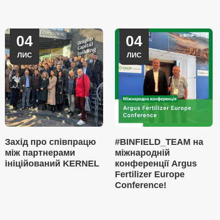
04
04
ЛИС
ЛИС
Захід про співпрацю
#BINFIELD_TEAM на
між партнерами
міжнародній
ініційований KERNEL
конференції Argus
Fertilizer Europe
Conference!