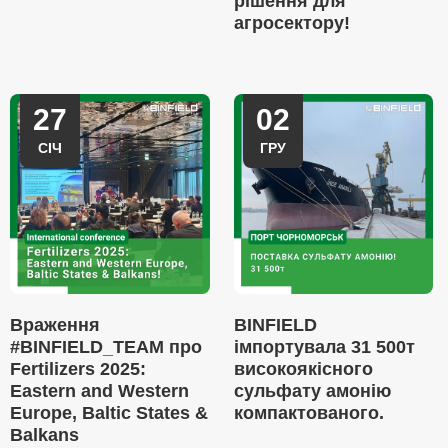
рішення для
агросектору!
27
02
СІЧ
ГРУ
Враження
BINFIELD
#BINFIELD_TEAM про
імпортувала 31 500т
Fertilizers 2025:
високоякісного
Eastern and Western
сульфату амонію
Europe, Baltic States &
компактованого.
Balkans