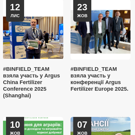
12
23
ЛИС
ЖОВ
#BINFIELD_TEAM
#BINFIELD_TEAM
взяла участь у Argus
взяла участь у
China Fertilizer
конференції Argus
Conference 2025
Fertilizer Europe 2025.
(Shanghai)
10
07
ЖОВ
ЖОВ