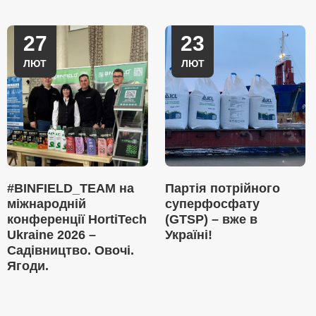
27
23
ЛЮТ
ЛЮТ
#BINFIELD_TEAM на
Партія потрійного
міжнародній
суперфосфату
конференції HortiTech
(GTSP) – вже в
Ukraine 2026 –
Україні!
Садівництво. Овочі.
Ягоди.