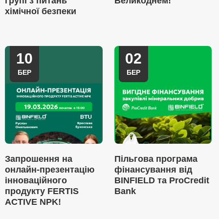
групі з питань
Великоднем!
хімічної безпеки
10
02
БЕР
БЕР
Запрошення на
Пільгова програма
онлайн-презентацію
фінансування від
інноваційного
BINFIELD та ProCredit
продукту FERTIS
Bank
ACTIVE NPK!