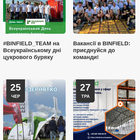
#BINFIELD_TEAM на
Вакансії в BINFIELD:
Всеукраїнському дні
приєднуйся до
цукрового буряку
команди!
25
27
ЧЕР
ТРА