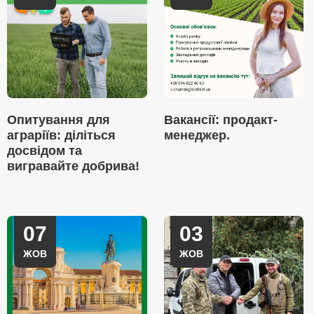
Опитування для
Вакансії: продакт-
аграріїв: діліться
менеджер.
досвідом та
вигравайте добрива!
07
03
ЖОВ
ЖОВ