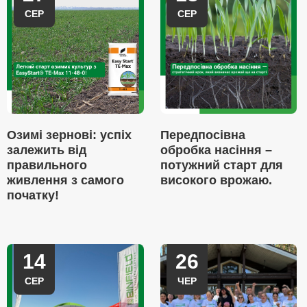
СЕР
СЕР
Озимі зернові: успіх
Передпосівна
залежить від
обробка насіння –
правильного
потужний старт для
живлення з самого
високого врожаю.
початку!
14
26
СЕР
ЧЕР