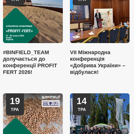
#BINFIELD_TEAM
VII Міжнародна
долучається до
конференція
конференції PROFIT
«Добрива України» –
FERT 2026!
відбулася!
19
14
ТРА
ТРА