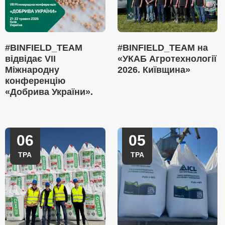
#BINFIELD_TEAM
#BINFIELD_TEAM на
відвідає VII
«УКАБ Агротехнології
Міжнародну
2026. Київщина»
конференцію
«Добрива України».
06
05
ТРА
ТРА