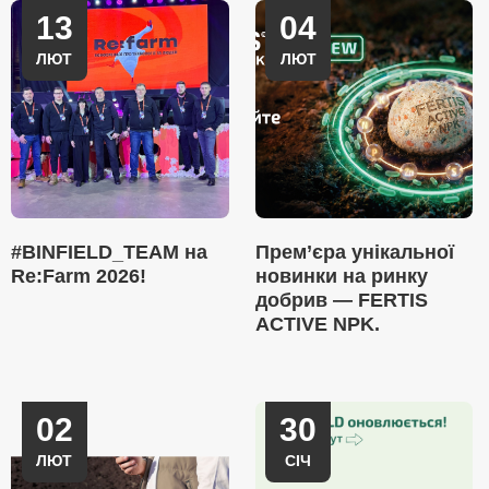
13
04
ЛЮТ
ЛЮТ
#BINFIELD_TEAM на
Прем’єра унікальної
Re:Farm 2026!
новинки на ринку
добрив — FERTIS
ACTIVE NPK.
02
30
ЛЮТ
СІЧ