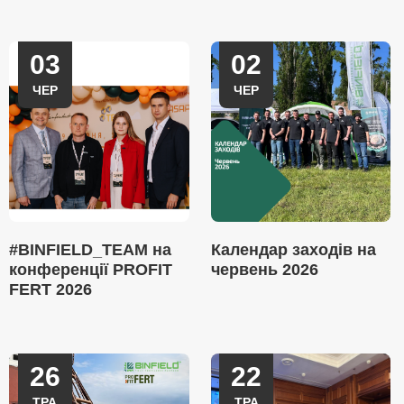
03
02
ЧЕР
ЧЕР
#BINFIELD_TEAM на
Календар заходів на
конференції PROFIT
червень 2026
FERT 2026
26
22
ТРА
ТРА