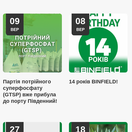
09
08
ВЕР
ВЕР
Партія потрійного
14 років BINFIELD!
суперфосфату
(GTSP) вже прибула
до порту Південний!
27
18