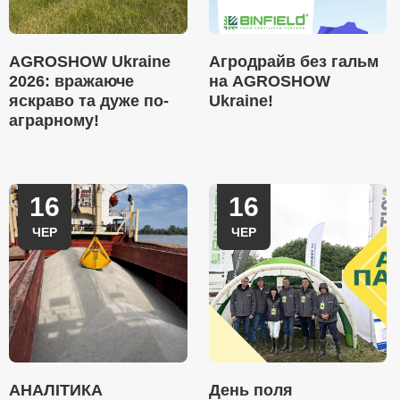
AGROSHOW Ukraine
Агродрайв без гальм
2026: вражаюче
на AGROSHOW
яскраво та дуже по-
Ukraine!
аграрному!
16
16
ЧЕР
ЧЕР
АНАЛІТИКА
День поля