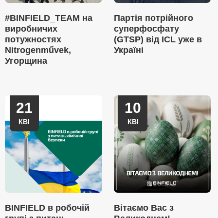
#BINFIELD_TEAM на
Партія потрійного
виробничих
суперфосфату
потужностях
(GTSP) від ICL уже в
Nitrogenművek,
Україні
Угорщина
21
10
КВІ
КВІ
BINFIELD в робочій
Вітаємо Вас з