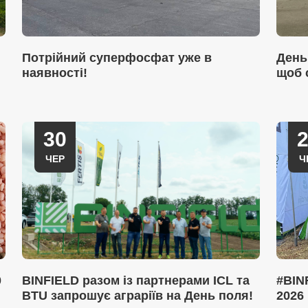
Потрійний суперфосфат уже в
День
наявності!
щоб 
30
ЧЕР
Ч
0
BINFIELD разом із партнерами ICL та
#BIN
BTU запрошує аграріїв на День поля!
2026