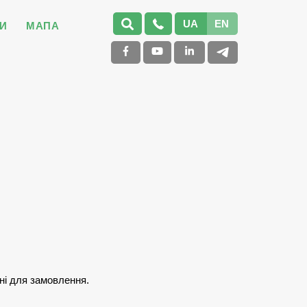
UA
EN
И
МАПА
ні для замовлення.