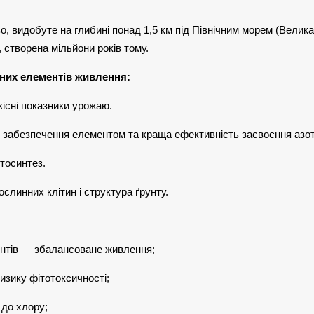
 видобуте на глибині понад 1,5 км під Північним морем (Велика 
створена мільйони років тому.
пних елементів живлення:
якісні показники урожаю.
е забезпечення елементом та краща ефективність засвоєння азот
тосинтез.
слинних клітин і структура ґрунту.
ентів — збалансоване живлення;
изику фітотоксичності;
 до хлору;