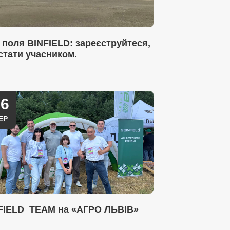
 поля BINFIELD: зареєструйтеся,
стати учасником.
26
ЕР
FIELD_TEAM на «АГРО ЛЬВІВ»