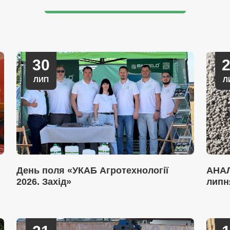
30
ЛИП
Л
День поля «УКАБ Агротехнології
АНАЛ
2026. Захід»
липн