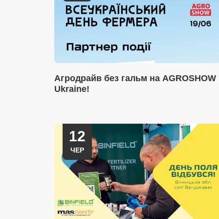
Агродрайв без гальм на AGROSHOW
Ukraine!
12
ЧЕР