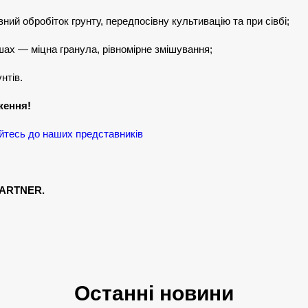
ний обробіток грунту, передпосівну культивацію та при сівбі;
шах — міцна гранула, рівномірне змішування;
нтів.
ження!
йтесь до наших представників
PARTNER.
Останні новини