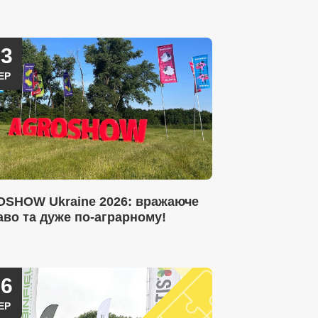
23
ЕР
SHOW Ukraine 2026: вражаюче
аво та дуже по-аграрному!
16
ЕР