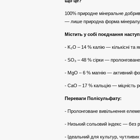
Що це?
100% природне мінеральне добриво,
— лише природна форма мінералу, 
Містить у собі поєднання насту
- K₂O – 14 % калію — кількісні та 
- SO₃ – 48 % сірки — пролонгован
- MgO – 6 % магнію — активний фо
- CaO – 17 % кальцію — міцність ро
Переваги Полісульфату:
- Пролонговане вивільнення елем
- Низький сольовий індекс — без р
- Ідеальний для культур, чутливих