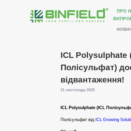
ПРО 
ВИПРО
НОВИ
ICL Polysulphate 
Полісульфат) до
відвантаження!
21 листопада 2025
ICL Polysulphate (ICL Полісуль
Полісульфат від
ICL Growing Solut