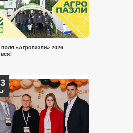
 поля «Агропазли» 2026
увся!
03
ЕР