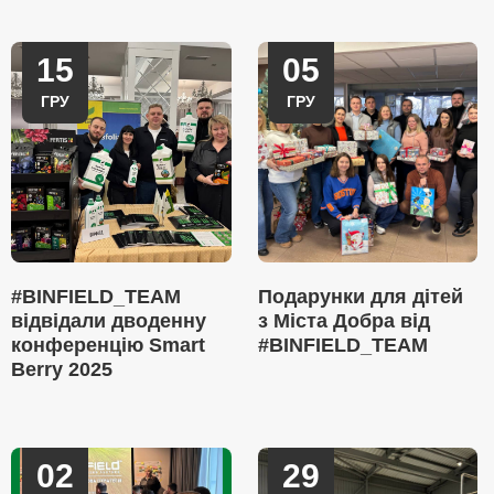
15
05
ГРУ
ГРУ
#BINFIELD_TEAM
Подарунки для дітей
відвідали дводенну
з Міста Добра від
конференцію Smart
#BINFIELD_TEAM
Berry 2025
02
29