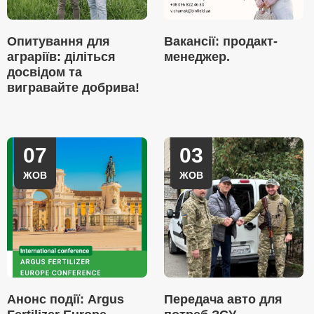
Опитування для
Вакансії: продакт-
аграріїв: діліться
менеджер.
досвідом та
вигравайте добрива!
07
03
ЖОВ
ЖОВ
Анонс події: Argus
Передача авто для