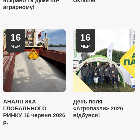
яскраво та дуже по-
Ukraine!
аграрному!
16
16
ЧЕР
ЧЕР
АНАЛІТИКА
День поля
ГЛОБАЛЬНОГО
«Агропазли» 2026
РИНКУ 16 червня 2026
відбувся!
р.