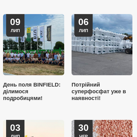
09
06
ЛИП
ЛИП
День поля BINFIELD:
Потрійний
ділимося
суперфосфат уже в
подробицями!
наявності!
03
30
ЛИП
ЧЕР