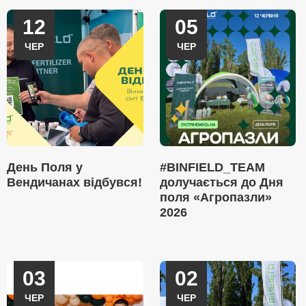
12
05
ЧЕР
ЧЕР
День Поля у
#BINFIELD_TEAM
Вендичанах відбувся!
долучається до Дня
поля «Агропазли»
2026
03
02
ЧЕР
ЧЕР