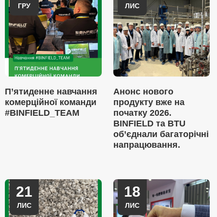
ГРУ
ЛИС
П’ятиденне навчання
Анонс нового
комерційної команди
продукту вже на
#BINFIELD_TEAM
початку 2026.
BINFIELD та BTU
об’єднали багаторічні
напрацювання.
21
18
ЛИС
ЛИС