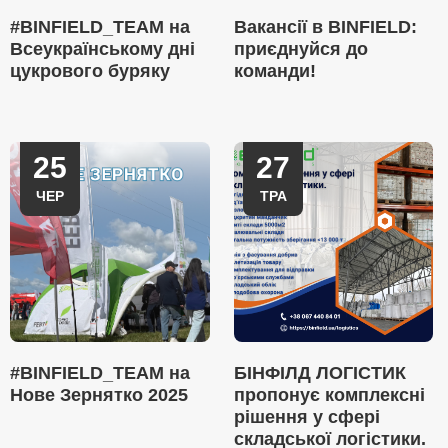
#BINFIELD_TEAM на
Вакансії в BINFIELD:
Всеукраїнському дні
приєднуйся до
цукрового буряку
команди!
25
27
ЧЕР
ТРА
#BINFIELD_TEAM на
БІНФІЛД ЛОГІСТИК
Нове Зернятко 2025
пропонує комплексні
рішення у сфері
складської логістики.