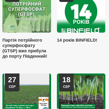
Партія потрійного
14 років BINFIELD!
суперфосфату
(GTSP) вже прибула
до порту Південний!
27
18
СЕР
СЕР