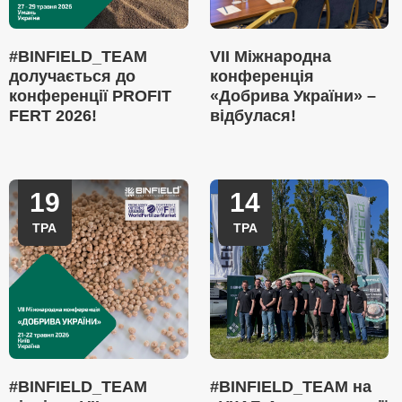
#BINFIELD_TEAM
VII Міжнародна
долучається до
конференція
конференції PROFIT
«Добрива України» –
FERT 2026!
відбулася!
19
14
ТРА
ТРА
#BINFIELD_TEAM
#BINFIELD_TEAM на