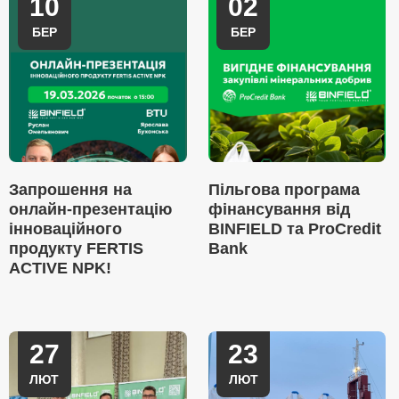
10
02
БЕР
БЕР
Запрошення на
Пільгова програма
онлайн-презентацію
фінансування від
інноваційного
BINFIELD та ProCredit
продукту FERTIS
Bank
ACTIVE NPK!
27
23
ЛЮТ
ЛЮТ