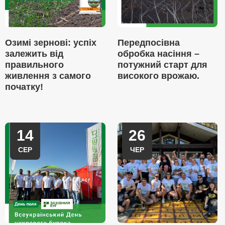
Озимі зернові: успіх
Передпосівна
залежить від
обробка насіння –
правильного
потужний старт для
живлення з самого
високого врожаю.
початку!
14
26
СЕР
ЧЕР