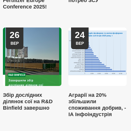
Fertilizer Europe
потреб ЗСУ
Conference 2025!
26
24
ВЕР
ВЕР
Збір дослідних
Аграрії на 20%
ділянок сої на R&D
збільшили
Binfield завершно
споживання добрив, -
ІА Інфоіндустрія