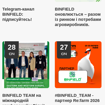
Telegram-канал
BINFIELD
BINFIELD:
оновлюється – разом
підписуйтесь!
із ринком і потребами
агровиробників.
28
27
СІЧ
СІЧ
BINFIELD TEAM на
#BINFIELD_TEAM -
міжнародній
партнер Re:farm 2026