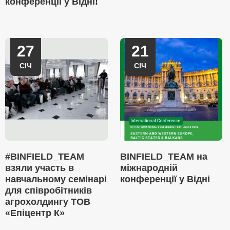
конференції у Відні!
27
21
СІЧ
СІЧ
#BINFIELD_TEAM
BINFIELD_TEAM на
взяли участь в
міжнародній
навчальному семінарі
конференції у Відні
для співробітників
агрохолдингу ТОВ
«Епіцентр К»