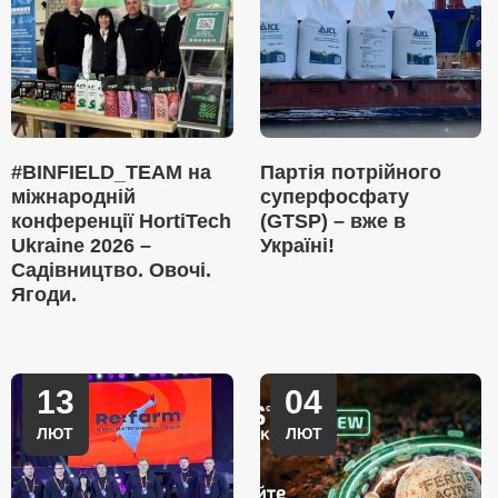
#BINFIELD_TEAM на
Партія потрійного
міжнародній
суперфосфату
конференції HortiTech
(GTSP) – вже в
Ukraine 2026 –
Україні!
Садівництво. Овочі.
Ягоди.
13
04
ЛЮТ
ЛЮТ