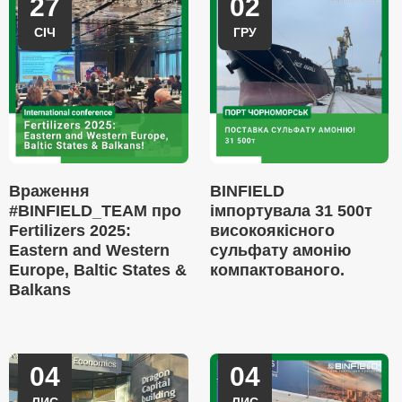
27
02
СІЧ
ГРУ
Враження
BINFIELD
#BINFIELD_TEAM про
імпортувала 31 500т
Fertilizers 2025:
високоякісного
Eastern and Western
сульфату амонію
Europe, Baltic States &
компактованого.
Balkans
04
04