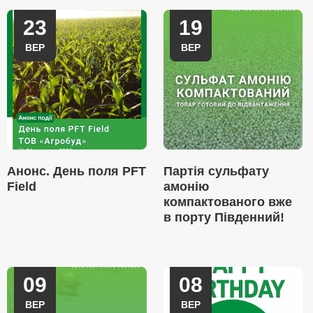
23
19
ВЕР
ВЕР
Анонс. День поля PFT
Партія сульфату
Field
амонію
компактованого вже
в порту Південний!
09
08
ВЕР
ВЕР