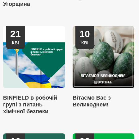
Угорщина
21
10
КВІ
КВІ
BINFIELD в робочій
Вітаємо Вас з
групі з питань
Великоднем!
хімічної безпеки