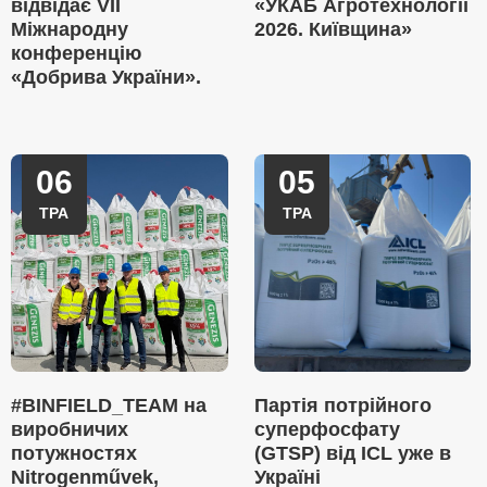
відвідає VII
«УКАБ Агротехнології
Міжнародну
2026. Київщина»
конференцію
«Добрива України».
06
05
ТРА
ТРА
#BINFIELD_TEAM на
Партія потрійного
виробничих
суперфосфату
потужностях
(GTSP) від ICL уже в
Nitrogenművek,
Україні