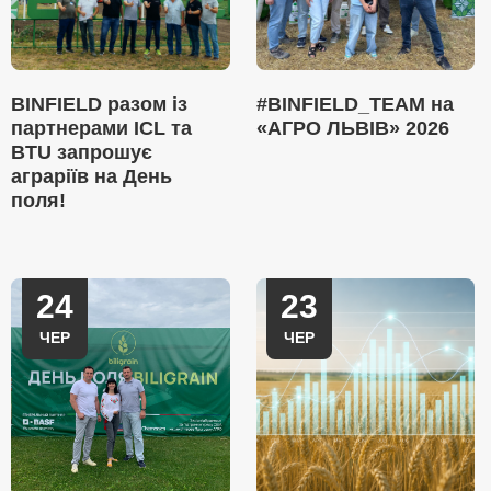
BINFIELD разом із
#BINFIELD_TEAM на
партнерами ICL та
«АГРО ЛЬВІВ» 2026
BTU запрошує
аграріїв на День
поля!
24
23
ЧЕР
ЧЕР