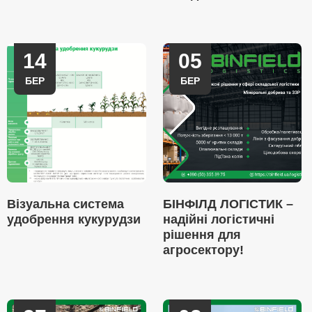
14
05
БЕР
БЕР
Візуальна система
БІНФІЛД ЛОГІСТИК –
удобрення кукурудзи
надійні логістичні
рішення для
агросектору!