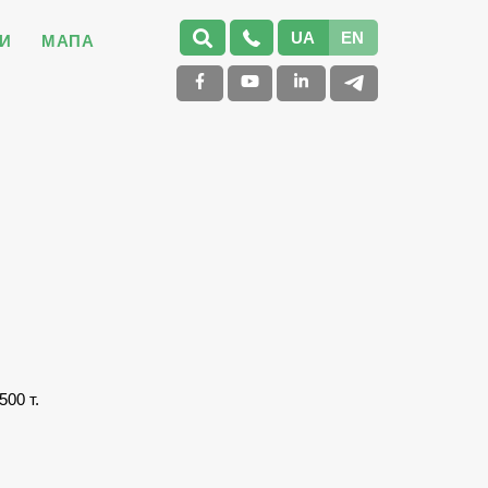
UA
EN
И
МАПА
500 т.