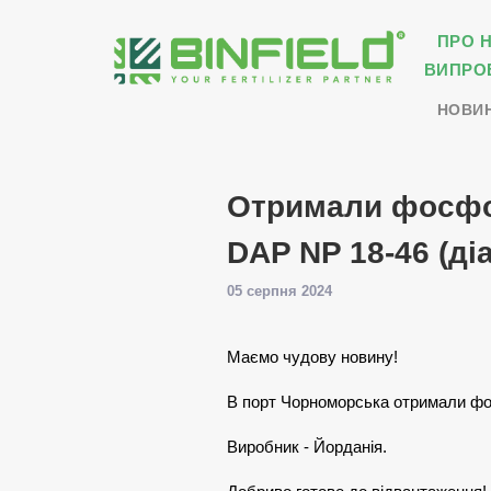
ПРО 
ВИПРО
НОВИ
Отримали фосфо
DAP NP 18-46 (д
05 серпня 2024
Маємо чудову новину!
В порт Чорноморська отримали ф
Виробник - Йорданія.