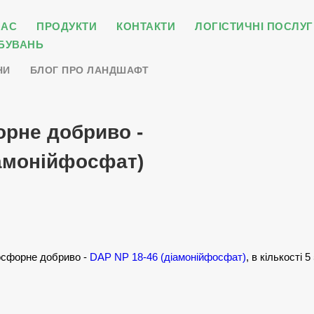
НАС
ПРОДУКТИ
КОНТАКТИ
ЛОГІСТИЧНІ ПОСЛУГ
БУВАНЬ
НИ
БЛОГ ПРО ЛАНДШАФТ
рне добриво -
іамонійфосфат)
осфорне добриво -
DAP NP 18-46 (діамонійфосфат)
, в кількості 5 