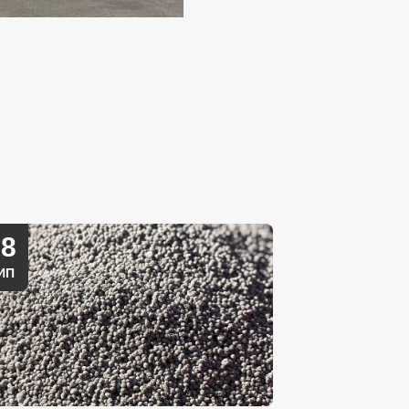
28
ИП