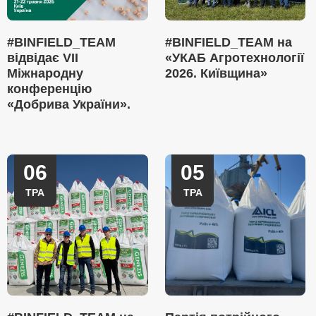
#BINFIELD_TEAM
#BINFIELD_TEAM на
відвідає VII
«УКАБ Агротехнології
Міжнародну
2026. Київщина»
конференцію
«Добрива України».
06
05
ТРА
ТРА