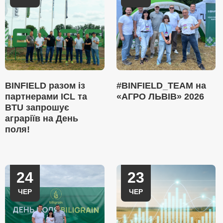
BINFIELD разом із
#BINFIELD_TEAM на
партнерами ICL та
«АГРО ЛЬВІВ» 2026
BTU запрошує
аграріїв на День
поля!
24
23
ЧЕР
ЧЕР