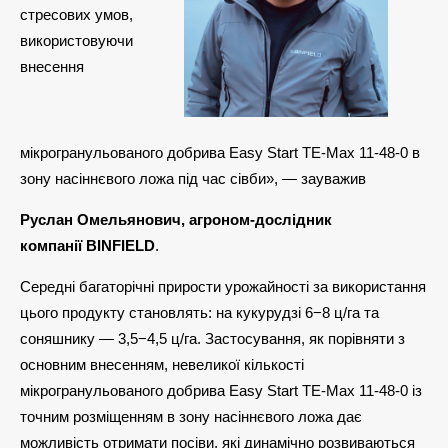
стресових умов,
використовуючи
внесення
мікрогранульованого добрива Easy Start TE-Max 11-48-0 в
зону насіннєвого ложа під час сівби», — зауважив
Руслан Омельянович, агроном-дослідник
компанії BINFIELD
.
Середні багаторічні прирости урожайності за використання
цього продукту становлять: на кукурудзі 6−8 ц/га та
соняшнику — 3,5−4,5 ц/га. Застосування, як порівняти з
основним внесенням, невеликої кількості
мікрогранульованого добрива Easy Start TE-Max 11-48-0 із
точним розміщенням в зону насіннєвого ложа дає
можливість отримати посіви, які динамічно розвиваються