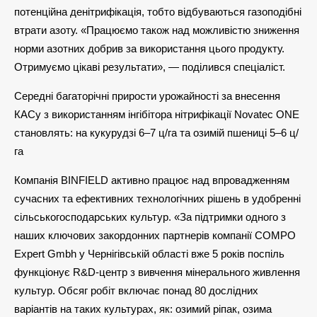
потенційна денітрифікація, тобто відбуваються газоподібні
втрати азоту. «Працюємо також над можливістю зниження
норми азотних добрив за використання цього продукту.
Отримуємо цікаві результати», — поділився спеціаліст.
Середні багаторічні прирости урожайності за внесення
КАСу з використанням інгібітора нітрифікації Novatec ONE
становлять: на кукурудзі 6–7 ц/га та озимій пшениці 5–6 ц/
га
Компанія BINFIELD активно працює над впровадженням
сучасних та ефективних технологічних рішень в удобренні
сільськогосподарських культур. «За підтримки одного з
наших ключових закордонних партнерів компанії COMPO
Expert Gmbh у Чернігівській області вже 5 років поспіль
функціонує R&D-центр з вивчення мінерального живлення
культур. Обсяг робіт включає понад 80 дослідних
варіантів на таких культурах, як: озимий ріпак, озима