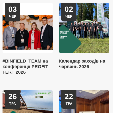
03
02
ЧЕР
ЧЕР
#BINFIELD_TEAM на
Календар заходів на
конференції PROFIT
червень 2026
FERT 2026
26
22
ТРА
ТРА