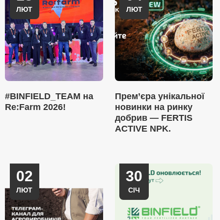
ЛЮТ
ЛЮТ
#BINFIELD_TEAM на
Прем’єра унікальної
Re:Farm 2026!
новинки на ринку
добрив — FERTIS
ACTIVE NPK.
02
30
ЛЮТ
СІЧ