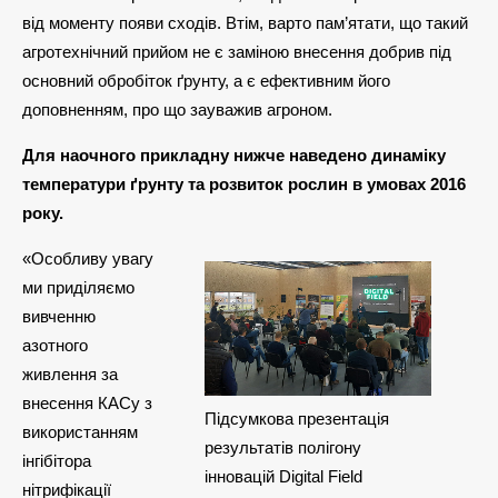
від моменту появи сходів. Втім, варто пам’ятати, що такий
агротехнічний прийом не є заміною внесення добрив під
основний обробіток ґрунту, а є ефективним його
доповненням, про що зауважив агроном.
Для наочного прикладну нижче наведено динаміку
температури ґрунту та розвиток рослин в умовах 2016
року.
«Особливу увагу
ми приділяємо
вивченню
азотного
живлення за
внесення КАСу з
Підсумкова презентація
використанням
результатів полігону
інгібітора
інновацій Digital Field
нітрифікації