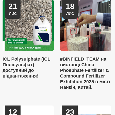
21
18
ЛИС
ЛИС
ICL Polysulphate (ICL
#BINFIELD_TEAM на
Полісульфат)
виставці China
доступний до
Phosphate Fertilizer &
відвантаження!
Compound Fertilizer
Exhibition 2025 в місті
Нанкін, Китай.
12
23