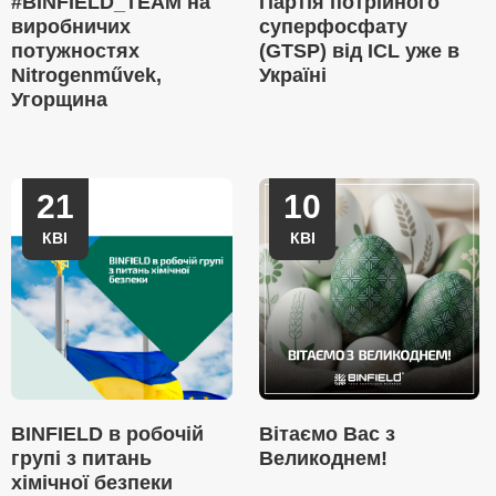
#BINFIELD_TEAM на
Партія потрійного
виробничих
суперфосфату
потужностях
(GTSP) від ICL уже в
Nitrogenművek,
Україні
Угорщина
21
10
КВІ
КВІ
BINFIELD в робочій
Вітаємо Вас з
групі з питань
Великоднем!
хімічної безпеки