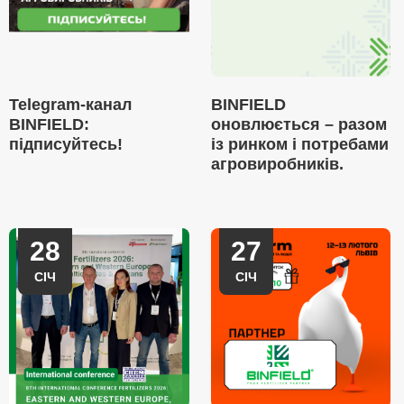
Telegram-канал
BINFIELD
BINFIELD:
оновлюється – разом
підписуйтесь!
із ринком і потребами
агровиробників.
28
27
СІЧ
СІЧ