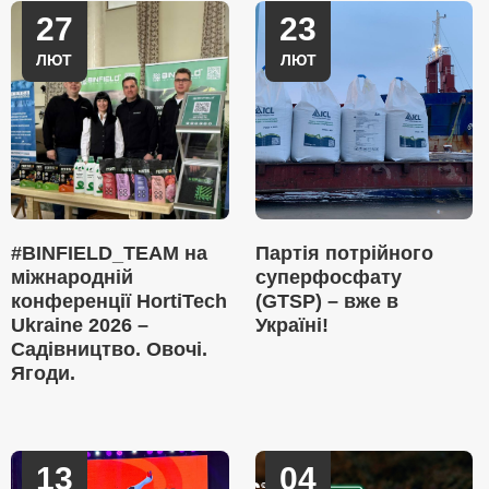
27
23
ЛЮТ
ЛЮТ
#BINFIELD_TEAM на
Партія потрійного
міжнародній
суперфосфату
конференції HortiTech
(GTSP) – вже в
Ukraine 2026 –
Україні!
Садівництво. Овочі.
Ягоди.
13
04