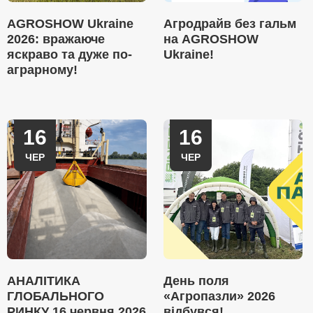
AGROSHOW Ukraine
Агродрайв без гальм
2026: вражаюче
на AGROSHOW
яскраво та дуже по-
Ukraine!
аграрному!
16
16
ЧЕР
ЧЕР
АНАЛІТИКА
День поля
ГЛОБАЛЬНОГО
«Агропазли» 2026
РИНКУ 16 червня 2026
відбувся!