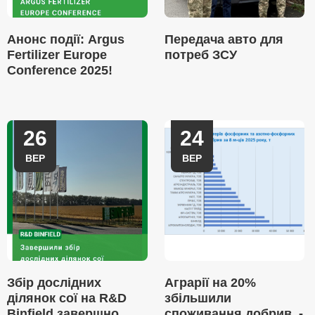
Анонс події: Argus
Передача авто для
Fertilizer Europe
потреб ЗСУ
Conference 2025!
26
24
ВЕР
ВЕР
Збір дослідних
Аграрії на 20%
ділянок сої на R&D
збільшили
Binfield завершно
споживання добрив, -