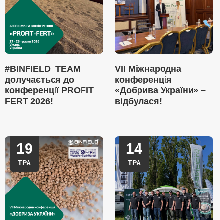
#BINFIELD_TEAM
VII Міжнародна
долучається до
конференція
конференції PROFIT
«Добрива України» –
FERT 2026!
відбулася!
19
14
ТРА
ТРА