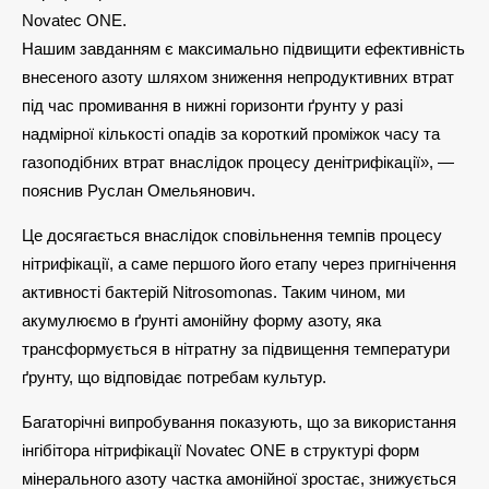
Novatec ONE.
Нашим завданням є максимально підвищити ефективність
внесеного азоту шляхом зниження непродуктивних втрат
під час промивання в нижні горизонти ґрунту у разі
надмірної кількості опадів за короткий проміжок часу та
газоподібних втрат внаслідок процесу денітрифікації», —
пояснив Руслан Омельянович.
Це досягається внаслідок сповільнення темпів процесу
нітрифікації, а саме першого його етапу через пригнічення
активності бактерій Nitrosomonas. Таким чином, ми
акумулюємо в ґрунті амонійну форму азоту, яка
трансформується в нітратну за підвищення температури
ґрунту, що відповідає потребам культур.
Багаторічні випробування показують, що за використання
інгібітора нітрифікації Novatec ONE в структурі форм
мінерального азоту частка амонійної зростає, знижується