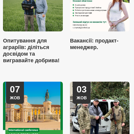
Опитування для
Вакансії: продакт-
аграріїв: діліться
менеджер.
досвідом та
вигравайте добрива!
07
03
ЖОВ
ЖОВ