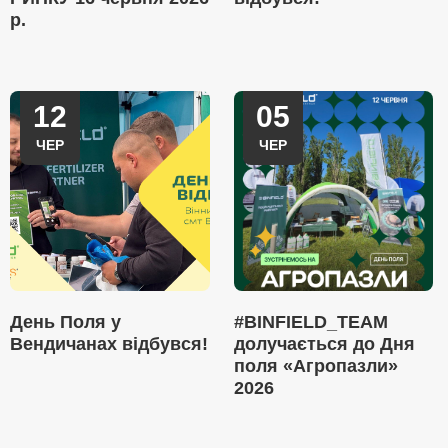
р.
12
05
ЧЕР
ЧЕР
День Поля у
#BINFIELD_TEAM
Вендичанах відбувся!
долучається до Дня
поля «Агропазли»
2026