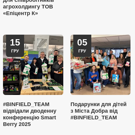
для співробітників
агрохолдингу ТОВ
«Епіцентр К»
15
05
ГРУ
ГРУ
#BINFIELD_TEAM
Подарунки для дітей
відвідали дводенну
з Міста Добра від
конференцію Smart
#BINFIELD_TEAM
Berry 2025