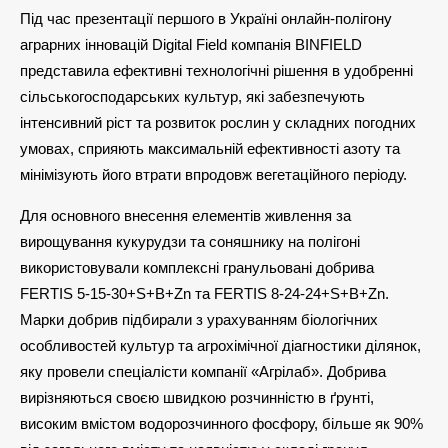
Під час презентації першого в Україні онлайн-полігону
аграрних інновацій Digital Field компанія BINFIELD
представила ефективні технологічні рішення в удобренні
сільськогосподарських культур, які забезпечують
інтенсивний ріст та розвиток рослин у складних погодних
умовах, сприяють максимальній ефективності азоту та
мінімізують його втрати впродовж вегетаційного періоду.
Для основного внесення елементів живлення за
вирощування кукурудзи та соняшнику на полігоні
використовували комплексні гранульовані добрива
FERTIS 5-15-30+S+B+Zn та FERTIS 8-24-24+S+B+Zn.
Марки добрив підбирали з урахуванням біологічних
особливостей культур та агрохімічної діагностики ділянок,
яку провели спеціалісти компанії «Агрілаб». Добрива
вирізняються своєю швидкою розчинністю в ґрунті,
високим вмістом водорозчинного фосфору, більше як 90%