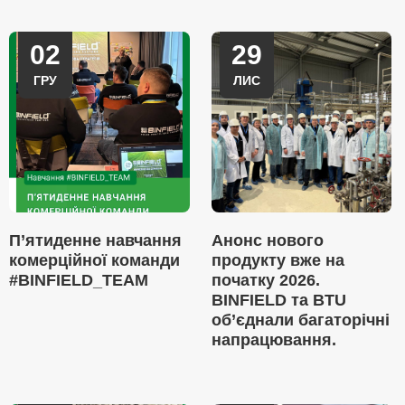
02
29
ГРУ
ЛИС
П’ятиденне навчання
Анонс нового
комерційної команди
продукту вже на
#BINFIELD_TEAM
початку 2026.
BINFIELD та BTU
об’єднали багаторічні
напрацювання.