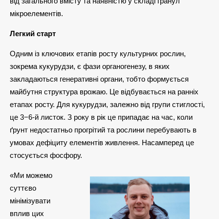
від загального вмісту та наявністю у складі гранул
мікроелементів.
Легкий старт
Одним із ключових етапів росту культурних рослин,
зокрема кукурудзи, є фази органогенезу, в яких
закладаються генеративні органи, тобто формується
майбутня структура врожаю. Це відбувається на ранніх
етапах росту. Для кукурудзи, залежно від групи стиглості,
це 3−6-й листок. З року в рік це припадає на час, коли
ґрунт недостатньо прогрітий та рослини перебувають в
умовах дефіциту елементів живлення. Насамперед це
стосується фосфору.
«Ми можемо
суттєво
мінімізувати
вплив цих