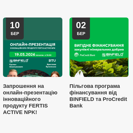
10
02
БЕР
БЕР
Запрошення на
Пільгова програма
онлайн-презентацію
фінансування від
інноваційного
BINFIELD та ProCredit
продукту FERTIS
Bank
ACTIVE NPK!