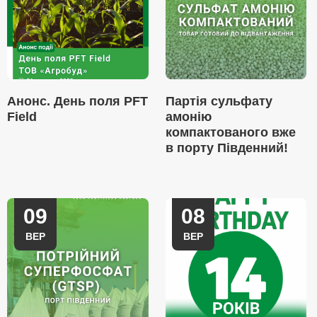
Анонс. День поля PFT
Партія сульфату
Field
амонію
компактованого вже
в порту Південний!
09
08
ВЕР
ВЕР