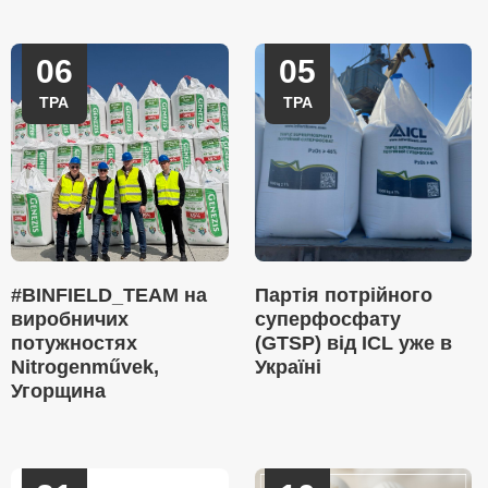
06
05
ТРА
ТРА
#BINFIELD_TEAM на
Партія потрійного
виробничих
суперфосфату
потужностях
(GTSP) від ICL уже в
Nitrogenművek,
Україні
Угорщина