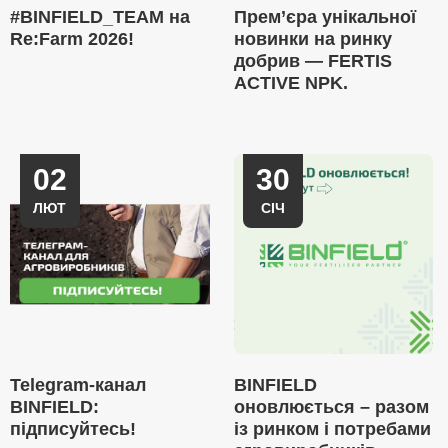
#BINFIELD_TEAM на
Прем’єра унікальної
Re:Farm 2026!
новинки на ринку
добрив — FERTIS
ACTIVE NPK.
02
30
ЛЮТ
СІЧ
Telegram-канал
BINFIELD
BINFIELD:
оновлюється – разом
підписуйтесь!
із ринком і потребами