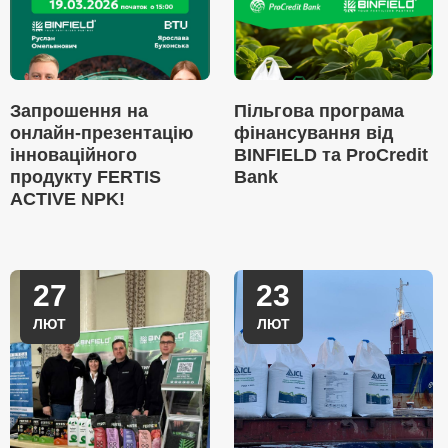
Запрошення на
Пільгова програма
онлайн-презентацію
фінансування від
інноваційного
BINFIELD та ProCredit
продукту FERTIS
Bank
ACTIVE NPK!
27
23
ЛЮТ
ЛЮТ