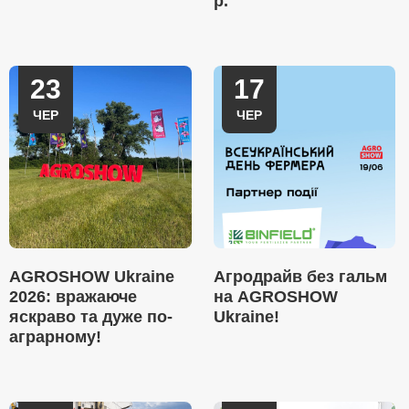
р.
23
17
ЧЕР
ЧЕР
AGROSHOW Ukraine
Агродрайв без гальм
2026: вражаюче
на AGROSHOW
яскраво та дуже по-
Ukraine!
аграрному!