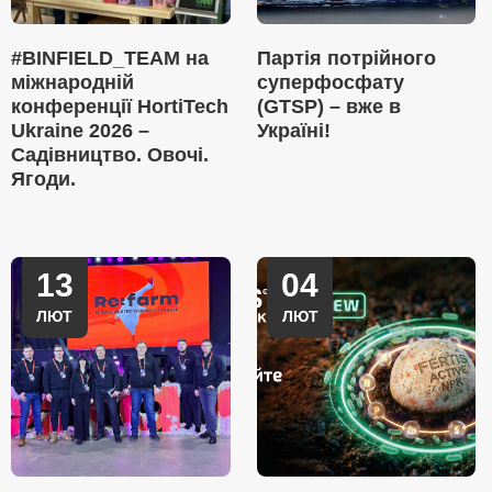
#BINFIELD_TEAM на
Партія потрійного
міжнародній
суперфосфату
конференції HortiTech
(GTSP) – вже в
Ukraine 2026 –
Україні!
Садівництво. Овочі.
Ягоди.
13
04
ЛЮТ
ЛЮТ