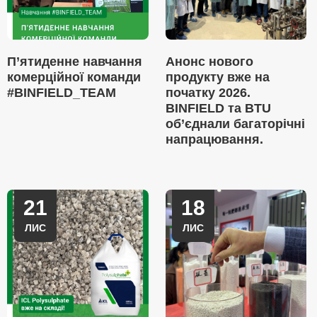
П’ятиденне навчання
Анонс нового
комерційної команди
продукту вже на
#BINFIELD_TEAM
початку 2026.
BINFIELD та BTU
об’єднали багаторічні
напрацювання.
21
18
ЛИС
ЛИС