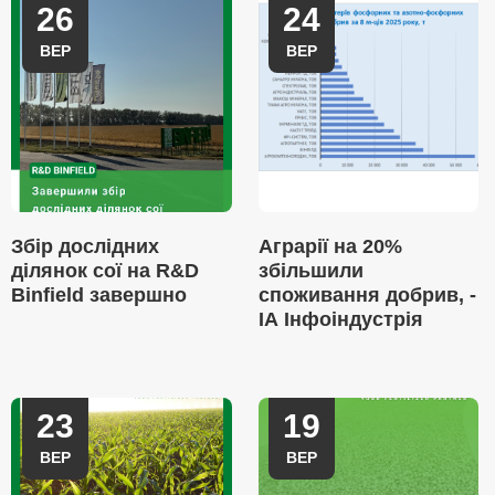
26
24
ВЕР
ВЕР
Збір дослідних
Аграрії на 20%
ділянок сої на R&D
збільшили
Binfield завершно
споживання добрив, -
ІА Інфоіндустрія
23
19
ВЕР
ВЕР