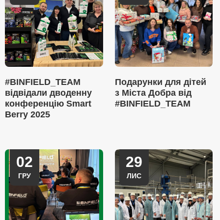
#BINFIELD_TEAM
Подарунки для дітей
відвідали дводенну
з Міста Добра від
конференцію Smart
#BINFIELD_TEAM
Berry 2025
02
29
ГРУ
ЛИС