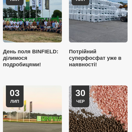
День поля BINFIELD:
Потрійний
ділимося
суперфосфат уже в
подробицями!
наявності!
03
30
ЛИП
ЧЕР