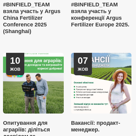
#BINFIELD_TEAM
#BINFIELD_TEAM
взяла участь у Argus
взяла участь у
China Fertilizer
конференції Argus
Conference 2025
Fertilizer Europe 2025.
(Shanghai)
10
07
ЖОВ
ЖОВ
Опитування для
Вакансії: продакт-
аграріїв: діліться
менеджер.