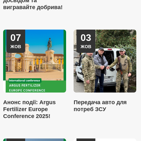
досвідом та
вигравайте добрива!
07
03
ЖОВ
ЖОВ
Анонс події: Argus
Передача авто для
Fertilizer Europe
потреб ЗСУ
Conference 2025!