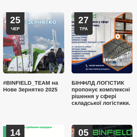
25
27
ЧЕР
ТРА
#BINFIELD_TEAM на
БІНФІЛД ЛОГІСТИК
Нове Зернятко 2025
пропонує комплексні
рішення у сфері
складської логістики.
14
05