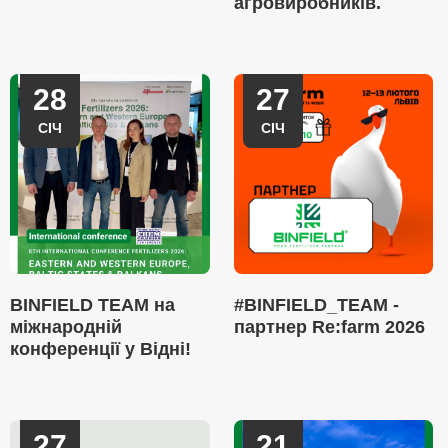
агровиробників.
28
27
СІЧ
СІЧ
BINFIELD TEAM на
#BINFIELD_TEAM -
міжнародній
партнер Re:farm 2026
конференції у Відні!
27
21