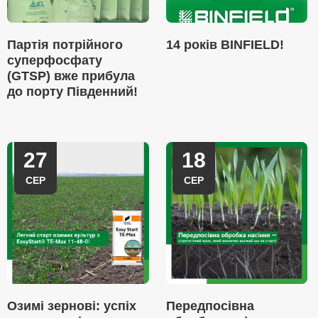
Партія потрійного
14 років BINFIELD!
суперфосфату
(GTSP) вже прибула
до порту Південний!
27
18
СЕР
СЕР
Озимі зернові: успіх
Передпосівна