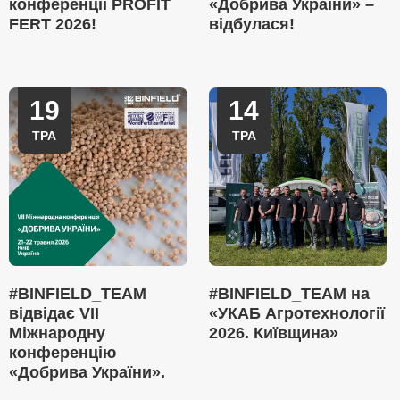
конференції PROFIT
«Добрива України» –
FERT 2026!
відбулася!
19
14
ТРА
ТРА
#BINFIELD_TEAM
#BINFIELD_TEAM на
відвідає VII
«УКАБ Агротехнології
Міжнародну
2026. Київщина»
конференцію
«Добрива України».