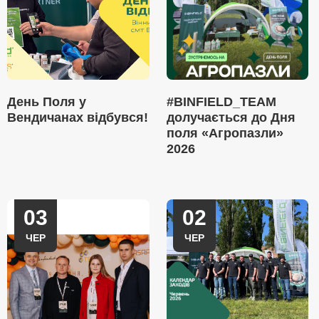
День Поля у
#BINFIELD_TEAM
Вендичанах відбувся!
долучається до Дня
поля «Агропазли»
2026
03
02
ЧЕР
ЧЕР