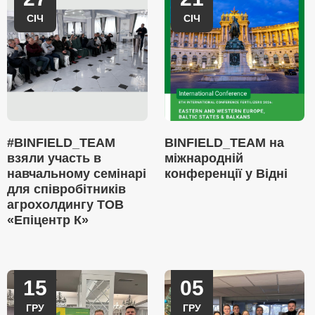
СІЧ
СІЧ
#BINFIELD_TEAM
BINFIELD_TEAM на
взяли участь в
міжнародній
навчальному семінарі
конференції у Відні
для співробітників
агрохолдингу ТОВ
«Епіцентр К»
15
05
ГРУ
ГРУ