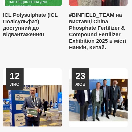
ICL Polysulphate (ICL
#BINFIELD_TEAM на
Полісульфат)
виставці China
доступний до
Phosphate Fertilizer &
відвантаження!
Compound Fertilizer
Exhibition 2025 в місті
Нанкін, Китай.
12
23
ЛИС
ЖОВ