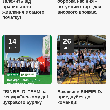
залежить від
обробка насіння –
правильного
потужний старт для
живлення з самого
високого врожаю.
початку!
14
26
СЕР
ЧЕР
#BINFIELD_TEAM на
Вакансії в BINFIELD:
Всеукраїнському дні
приєднуйся до
цукрового буряку
команди!