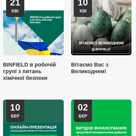
21
10
КВІ
КВІ
BINFIELD в робочій
Вітаємо Вас з
групі з питань
Великоднем!
хімічної безпеки
10
02
БЕР
БЕР