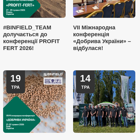
#BINFIELD_TEAM
VII Міжнародна
долучається до
конференція
конференції PROFIT
«Добрива України» –
FERT 2026!
відбулася!
19
14
ТРА
ТРА