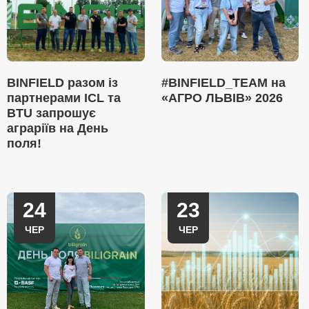
BINFIELD разом із
#BINFIELD_TEAM на
партнерами ICL та
«АГРО ЛЬВІВ» 2026
BTU запрошує
аграріїв на День
поля!
24
23
ЧЕР
ЧЕР