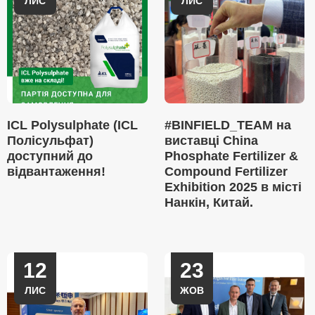
ЛИС
ЛИС
ICL Polysulphate (ICL
#BINFIELD_TEAM на
Полісульфат)
виставці China
доступний до
Phosphate Fertilizer &
відвантаження!
Compound Fertilizer
Exhibition 2025 в місті
Нанкін, Китай.
12
23
ЛИС
ЖОВ