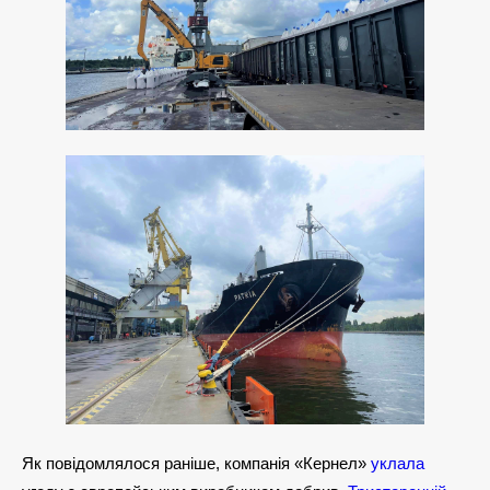
Як повідомлялося раніше, компанія «Кернел»
уклала