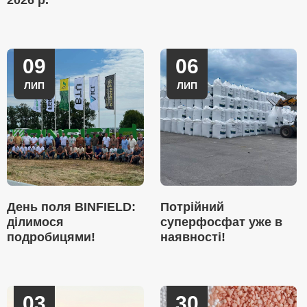
2026 р.
09
06
ЛИП
ЛИП
День поля BINFIELD:
Потрійний
ділимося
суперфосфат уже в
подробицями!
наявності!
03
30