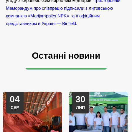
угоду з європейським виробником добрив.
Тристоронній
Меморандум про співпрацю підписали з литовською
компанією «Marijampolės NPK» та її офіційним
представником в Україні — Binfield.
Останні новини
04
30
СЕР
ЛИП