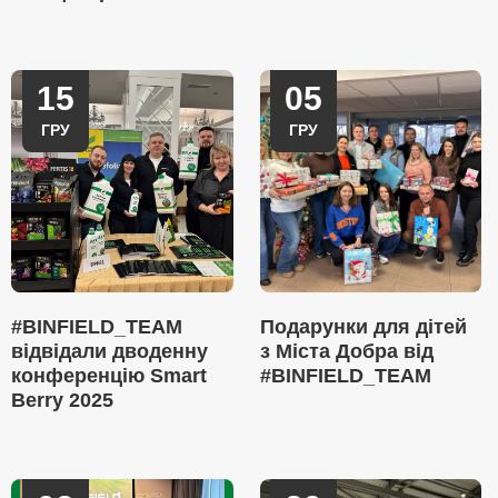
15
05
ГРУ
ГРУ
#BINFIELD_TEAM
Подарунки для дітей
відвідали дводенну
з Міста Добра від
конференцію Smart
#BINFIELD_TEAM
Berry 2025