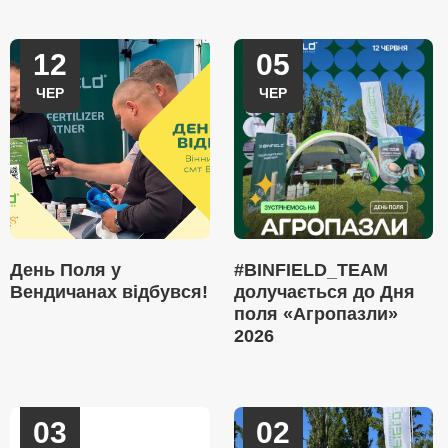
12
05
ЧЕР
ЧЕР
День Поля у
#BINFIELD_TEAM
Вендичанах відбувся!
долучається до Дня
поля «Агропазли»
2026
03
02