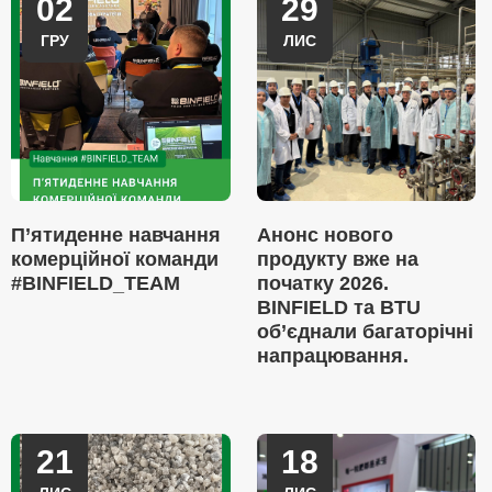
02
29
ГРУ
ЛИС
П’ятиденне навчання
Анонс нового
комерційної команди
продукту вже на
#BINFIELD_TEAM
початку 2026.
BINFIELD та BTU
об’єднали багаторічні
напрацювання.
21
18