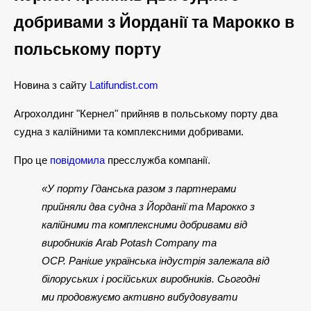
добривами з Йорданії та Марокко в
польському порту
Новина з сайту
Latifundist.com
Агрохолдинг "Кернел" прийняв в польському порту два
судна з калійними та комплексними добривами.
Про це
повідомила
пресслужба компанії.
«У порту Гданська разом з партнерами
прийняли два судна з Йорданії та Марокко з
калійними та комплексними добривами від
виробників Arab Potash Company та
ОСР. Раніше українська індустрія залежала від
білоруських і російських виробників. Сьогодні
ми продовжуємо активно вибудовувати