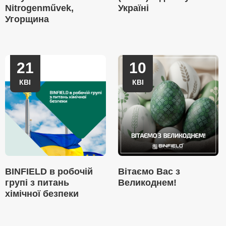
Nitrogenművek,
Україні
Угорщина
21
10
КВІ
КВІ
BINFIELD в робочій
Вітаємо Вас з
групі з питань
Великоднем!
хімічної безпеки