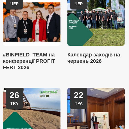
ЧЕР
ЧЕР
#BINFIELD_TEAM на
Календар заходів на
конференції PROFIT
червень 2026
FERT 2026
26
22
ТРА
ТРА