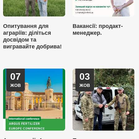
Опитування для
Вакансії: продакт-
аграріїв: діліться
менеджер.
досвідом та
вигравайте добрива!
07
03
ЖОВ
ЖОВ