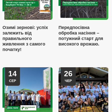
Озимі зернові: успіх
Передпосівна
залежить від
обробка насіння –
правильного
потужний старт для
живлення з самого
високого врожаю.
початку!
14
26
СЕР
ЧЕР