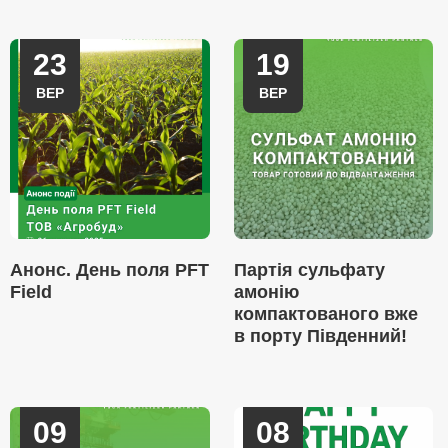
23
19
ВЕР
ВЕР
Анонс. День поля PFT
Партія сульфату
Field
амонію
компактованого вже
в порту Південний!
09
08