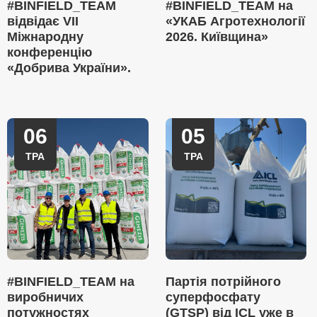
#BINFIELD_TEAM
#BINFIELD_TEAM на
відвідає VII
«УКАБ Агротехнології
Міжнародну
2026. Київщина»
конференцію
«Добрива України».
06
05
ТРА
ТРА
#BINFIELD_TEAM на
Партія потрійного
виробничих
суперфосфату
потужностях
(GTSP) від ICL уже в