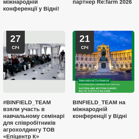
міжнародній
партнер Re:farm 2026
конференції у Відні!
27
21
СІЧ
СІЧ
#BINFIELD_TEAM
BINFIELD_TEAM на
взяли участь в
міжнародній
навчальному семінарі
конференції у Відні
для співробітників
агрохолдингу ТОВ
«Епіцентр К»