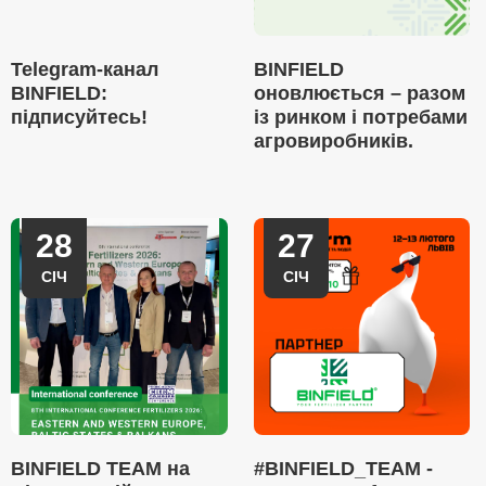
Telegram-канал
BINFIELD
BINFIELD:
оновлюється – разом
підписуйтесь!
із ринком і потребами
агровиробників.
28
27
СІЧ
СІЧ
BINFIELD TEAM на
#BINFIELD_TEAM -