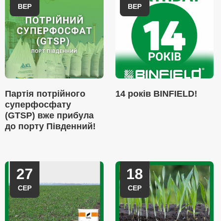
ВЕР
ВЕР
Партія потрійного
14 років BINFIELD!
суперфосфату
(GTSP) вже прибула
до порту Південний!
27
18
СЕР
СЕР