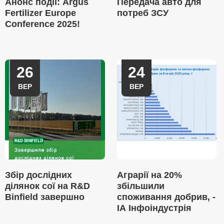
Анонс події: Argus
Передача авто для
Fertilizer Europe
потреб ЗСУ
Conference 2025!
26
24
ВЕР
ВЕР
Збір дослідних
Аграрії на 20%
ділянок сої на R&D
збільшили
Binfield завершно
споживання добрив, -
ІА Інфоіндустрія