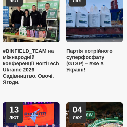
ЛЮТ
ЛЮТ
#BINFIELD_TEAM на
Партія потрійного
міжнародній
суперфосфату
конференції HortiTech
(GTSP) – вже в
Ukraine 2026 –
Україні!
Садівництво. Овочі.
Ягоди.
13
04
ЛЮТ
ЛЮТ