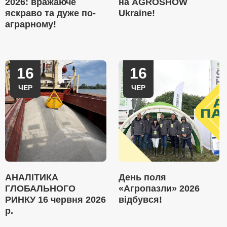
2026: вражаюче
на AGROSHOW
яскраво та дуже по-
Ukraine!
аграрному!
16
16
ЧЕР
ЧЕР
АНАЛІТИКА
День поля
ГЛОБАЛЬНОГО
«Агропазли» 2026
РИНКУ 16 червня 2026
відбувся!
р.