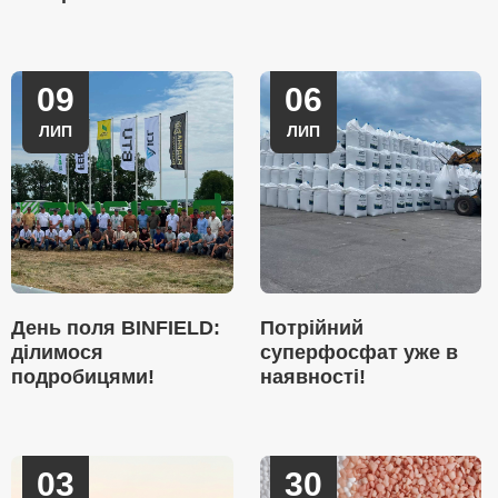
09
06
ЛИП
ЛИП
День поля BINFIELD:
Потрійний
ділимося
суперфосфат уже в
подробицями!
наявності!
03
30