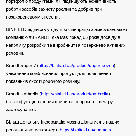
портфоліо продуктами, які підвищують ефективність
роботи засобів захисту рослин та добрив при
позакореневому внесенні.
BINFIELD підписав угоду про співпрацю з американською
компанією #BRANDT, яка має понад 65 років досвіду в
напрямку розробки та виробництва поверхнево активних
речовин.
Brandt Super 7 (
https://binfield.ua/product/super-seven
) -
унікальний комбінований продукт для поліпшення
показників якості робочого розчину.
Brandt Umbrella (
https://binfield.ua/product/ambrella
) -
багатофункціональний прилипач шорокого спектру
застосування.
Більш детальну інформацію можна дізнатися в наших
регіональних менеджерів
https://binfield.ua/contacts