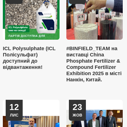
ICL Polysulphate (ICL
#BINFIELD_TEAM на
Полісульфат)
виставці China
доступний до
Phosphate Fertilizer &
відвантаження!
Compound Fertilizer
Exhibition 2025 в місті
Нанкін, Китай.
12
23
ЛИС
ЖОВ