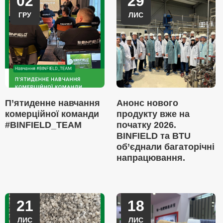
02
29
ГРУ
ЛИС
П’ятиденне навчання
Анонс нового
комерційної команди
продукту вже на
#BINFIELD_TEAM
початку 2026.
BINFIELD та BTU
об’єднали багаторічні
напрацювання.
21
18
ЛИС
ЛИС