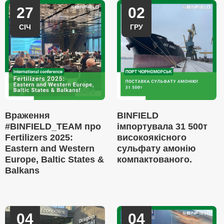
27
02
СІЧ
ГРУ
Враження
BINFIELD
#BINFIELD_TEAM про
імпортувала 31 500т
Fertilizers 2025:
високоякісного
Eastern and Western
сульфату амонію
Europe, Baltic States &
компактованого.
Balkans
04
04