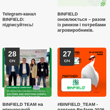
Telegram-канал
BINFIELD
BINFIELD:
оновлюється – разом
підписуйтесь!
із ринком і потребами
агровиробників.
28
27
СІЧ
СІЧ
BINFIELD TEAM на
#BINFIELD_TEAM -
міжнародній
партнер Re:farm 2026