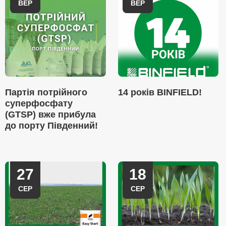
ВЕР
ВЕР
Партія потрійного
14 років BINFIELD!
суперфосфату
(GTSP) вже прибула
до порту Південний!
27
18
СЕР
СЕР