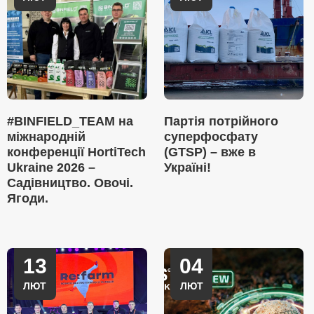
#BINFIELD_TEAM на
Партія потрійного
міжнародній
суперфосфату
конференції HortiTech
(GTSP) – вже в
Ukraine 2026 –
Україні!
Садівництво. Овочі.
Ягоди.
13
04
ЛЮТ
ЛЮТ