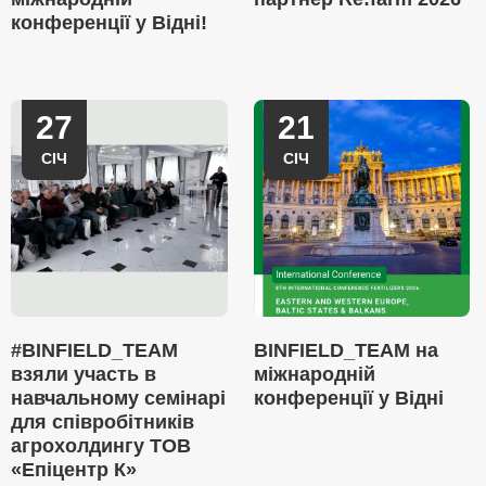
конференції у Відні!
27
21
СІЧ
СІЧ
#BINFIELD_TEAM
BINFIELD_TEAM на
взяли участь в
міжнародній
навчальному семінарі
конференції у Відні
для співробітників
агрохолдингу ТОВ
«Епіцентр К»