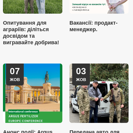
Опитування для
Вакансії: продакт-
аграріїв: діліться
менеджер.
досвідом та
вигравайте добрива!
07
03
ЖОВ
ЖОВ
Анонс події: Argus
Передача авто для