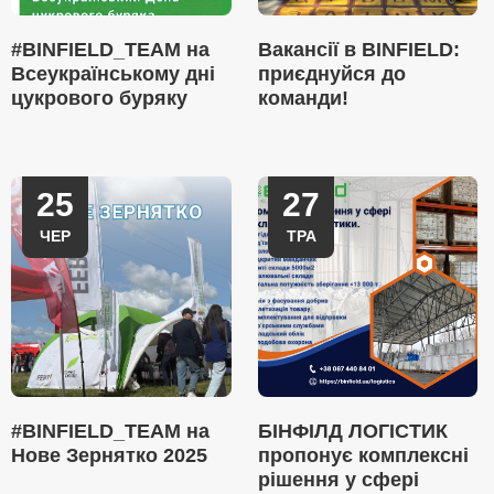
#BINFIELD_TEAM на
Вакансії в BINFIELD:
Всеукраїнському дні
приєднуйся до
цукрового буряку
команди!
25
27
ЧЕР
ТРА
#BINFIELD_TEAM на
БІНФІЛД ЛОГІСТИК
Нове Зернятко 2025
пропонує комплексні
рішення у сфері