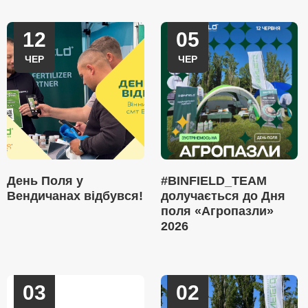
12
05
ЧЕР
ЧЕР
День Поля у
#BINFIELD_TEAM
Вендичанах відбувся!
долучається до Дня
поля «Агропазли»
2026
03
02