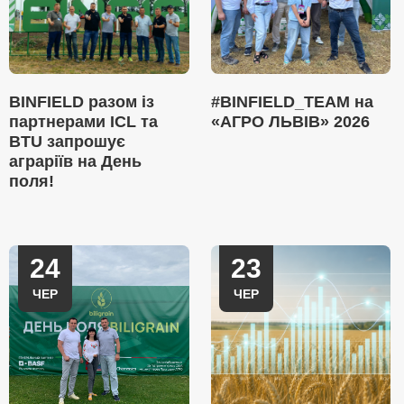
BINFIELD разом із
#BINFIELD_TEAM на
партнерами ICL та
«АГРО ЛЬВІВ» 2026
BTU запрошує
аграріїв на День
поля!
24
23
ЧЕР
ЧЕР