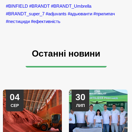
#BINFIELD
#BRANDT
#BRANDT_Umbrella
#BRANDT_super_7
#adjuvants
#адьюванти
#прилипач
#пестициди
#ефективність
Останні новини
04
30
СЕР
ЛИП