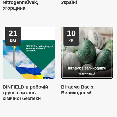
Nitrogenművek,
Україні
Угорщина
21
10
КВІ
КВІ
BINFIELD в робочій
Вітаємо Вас з
групі з питань
Великоднем!
хімічної безпеки