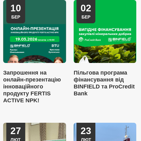
10
02
БЕР
БЕР
Запрошення на
Пільгова програма
онлайн-презентацію
фінансування від
інноваційного
BINFIELD та ProCredit
продукту FERTIS
Bank
ACTIVE NPK!
27
23
ЛЮТ
ЛЮТ