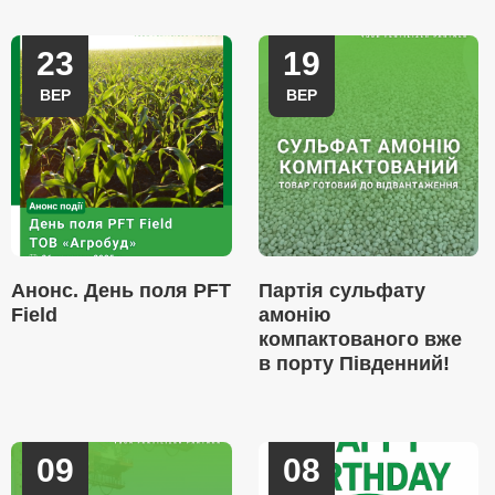
23
19
ВЕР
ВЕР
Анонс. День поля PFT
Партія сульфату
Field
амонію
компактованого вже
в порту Південний!
09
08