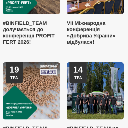
#BINFIELD_TEAM
VII Міжнародна
долучається до
конференція
конференції PROFIT
«Добрива України» –
FERT 2026!
відбулася!
19
14
ТРА
ТРА