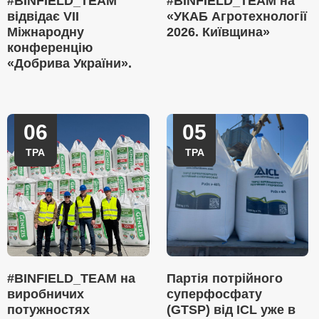
#BINFIELD_TEAM
#BINFIELD_TEAM на
відвідає VII
«УКАБ Агротехнології
Міжнародну
2026. Київщина»
конференцію
«Добрива України».
06
05
ТРА
ТРА
#BINFIELD_TEAM на
Партія потрійного
виробничих
суперфосфату
потужностях
(GTSP) від ICL уже в