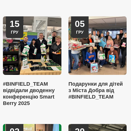
15
05
ГРУ
ГРУ
#BINFIELD_TEAM
Подарунки для дітей
відвідали дводенну
з Міста Добра від
конференцію Smart
#BINFIELD_TEAM
Berry 2025