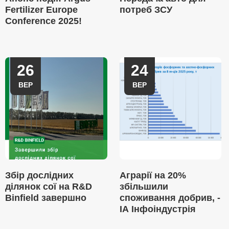
Fertilizer Europe
потреб ЗСУ
Conference 2025!
26
24
ВЕР
ВЕР
Збір дослідних
Аграрії на 20%
ділянок сої на R&D
збільшили
Binfield завершно
споживання добрив, -
ІА Інфоіндустрія