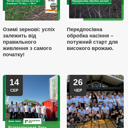
Озимі зернові: успіх
Передпосівна
залежить від
обробка насіння –
правильного
потужний старт для
живлення з самого
високого врожаю.
початку!
14
26
СЕР
ЧЕР