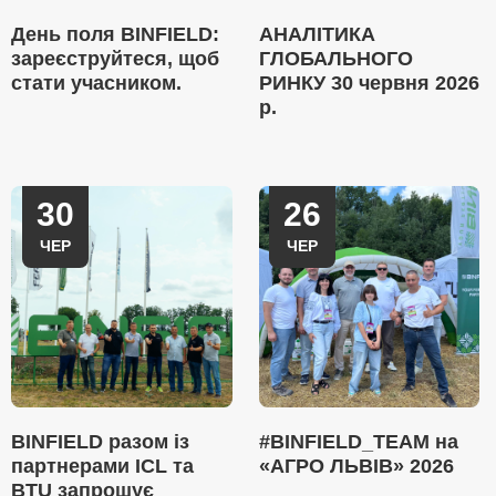
День поля BINFIELD:
АНАЛІТИКА
зареєструйтеся, щоб
ГЛОБАЛЬНОГО
стати учасником.
РИНКУ 30 червня 2026
р.
30
26
ЧЕР
ЧЕР
BINFIELD разом із
#BINFIELD_TEAM на
партнерами ICL та
«АГРО ЛЬВІВ» 2026
BTU запрошує