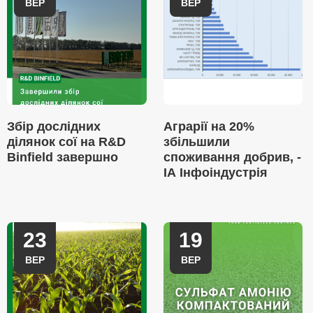
ВЕР
ВЕР
Збір дослідних
Аграрії на 20%
ділянок сої на R&D
збільшили
Binfield завершно
споживання добрив, -
ІА Інфоіндустрія
23
19
ВЕР
ВЕР