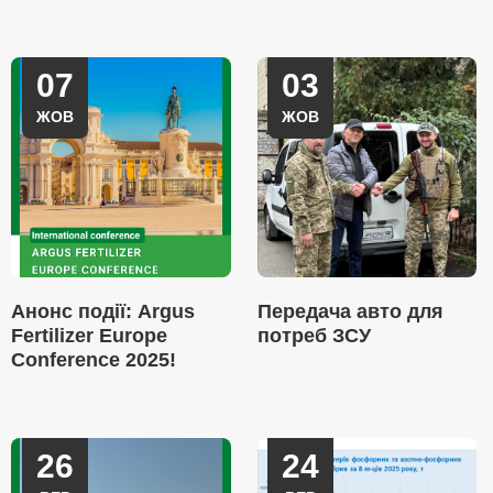
07
03
ЖОВ
ЖОВ
Анонс події: Argus
Передача авто для
Fertilizer Europe
потреб ЗСУ
Conference 2025!
26
24