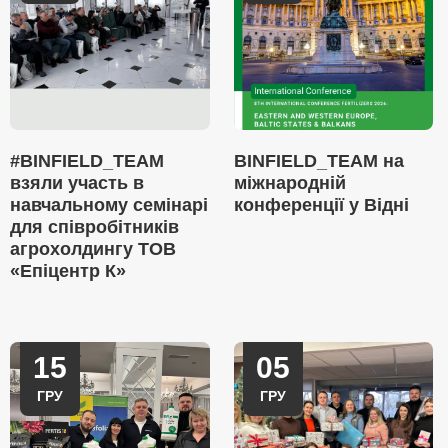
#BINFIELD_TEAM
BINFIELD_TEAM на
взяли участь в
міжнародній
навчальному семінарі
конференції у Відні
для співробітників
агрохолдингу ТОВ
«Епіцентр К»
15
05
ГРУ
ГРУ