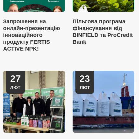
Запрошення на
Пільгова програма
онлайн-презентацію
фінансування від
інноваційного
BINFIELD та ProCredit
продукту FERTIS
Bank
ACTIVE NPK!
27
23
ЛЮТ
ЛЮТ