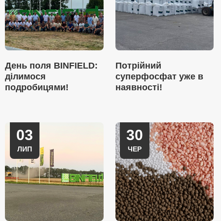
День поля BINFIELD:
Потрійний
ділимося
суперфосфат уже в
подробицями!
наявності!
03
30
ЛИП
ЧЕР