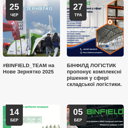
25
27
ЧЕР
ТРА
#BINFIELD_TEAM на
БІНФІЛД ЛОГІСТИК
Нове Зернятко 2025
пропонує комплексні
рішення у сфері
складської логістики.
14
05
БЕР
БЕР