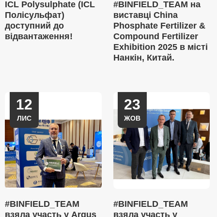
ICL Polysulphate (ICL
#BINFIELD_TEAM на
Полісульфат)
виставці China
доступний до
Phosphate Fertilizer &
відвантаження!
Compound Fertilizer
Exhibition 2025 в місті
Нанкін, Китай.
12
23
ЛИС
ЖОВ
#BINFIELD_TEAM
#BINFIELD_TEAM
взяла участь у Argus
взяла участь у