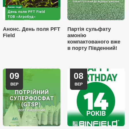
Анонс. День поля PFT
Партія сульфату
Field
амонію
компактованого вже
в порту Південний!
09
08
ВЕР
ВЕР