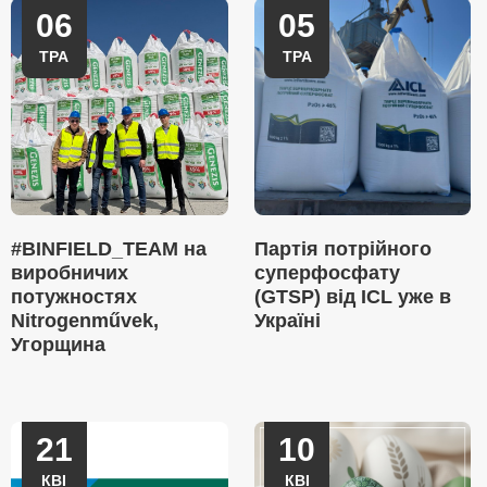
06
05
ТРА
ТРА
#BINFIELD_TEAM на
Партія потрійного
виробничих
суперфосфату
потужностях
(GTSP) від ICL уже в
Nitrogenművek,
Україні
Угорщина
21
10
КВІ
КВІ