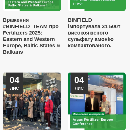
Враження
BINFIELD
#BINFIELD_TEAM про
імпортувала 31 500т
Fertilizers 2025:
високоякісного
Eastern and Western
сульфату амонію
Europe, Baltic States &
компактованого.
Balkans
04
04
ЛИС
ЛИС