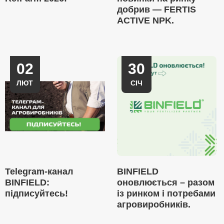
добрив — FERTIS
ACTIVE NPK.
02
30
ЛЮТ
СІЧ
Telegram-канал
BINFIELD
BINFIELD:
оновлюється – разом
підписуйтесь!
із ринком і потребами
агровиробників.