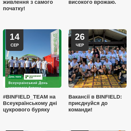
живлення з самого
високого врожаю.
початку!
14
26
СЕР
ЧЕР
#BINFIELD_TEAM на
Вакансії в BINFIELD:
Всеукраїнському дні
приєднуйся до
цукрового буряку
команди!