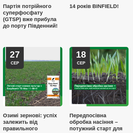
Партія потрійного
14 років BINFIELD!
суперфосфату
(GTSP) вже прибула
до порту Південний!
27
18
СЕР
СЕР
Озимі зернові: успіх
Передпосівна
залежить від
обробка насіння –
правильного
потужний старт для