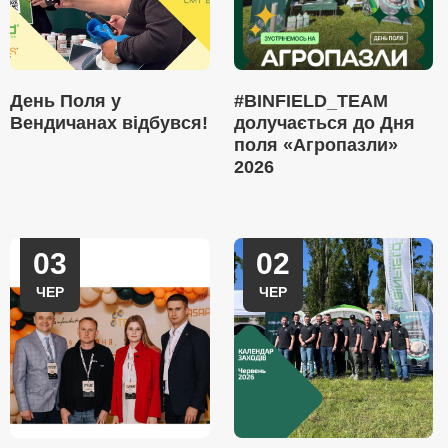
День Поля у
#BINFIELD_TEAM
Вендичанах відбувся!
долучається до Дня
поля «Агропазли»
2026
03
02
ЧЕР
ЧЕР