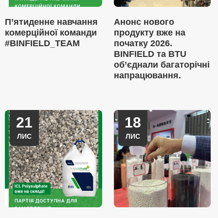
П’ятиденне навчання
Анонс нового
комерційної команди
продукту вже на
#BINFIELD_TEAM
початку 2026.
BINFIELD та BTU
об’єднали багаторічні
напрацювання.
21
18
ЛИС
ЛИС