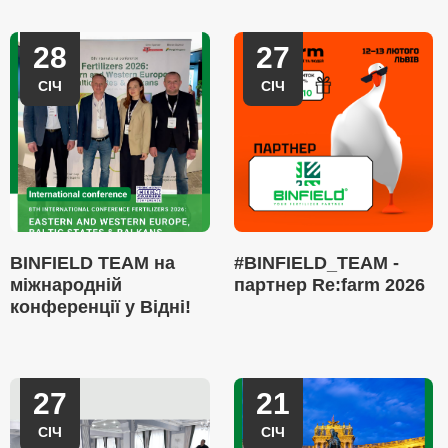
28
27
СІЧ
СІЧ
BINFIELD TEAM на
#BINFIELD_TEAM -
міжнародній
партнер Re:farm 2026
конференції у Відні!
27
21
СІЧ
СІЧ