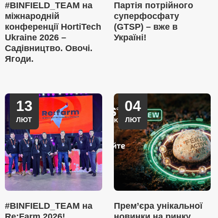
#BINFIELD_TEAM на
Партія потрійного
міжнародній
суперфосфату
конференції HortiTech
(GTSP) – вже в
Ukraine 2026 –
Україні!
Садівництво. Овочі.
Ягоди.
13
04
ЛЮТ
ЛЮТ
#BINFIELD_TEAM на
Прем’єра унікальної
Re:Farm 2026!
новинки на ринку