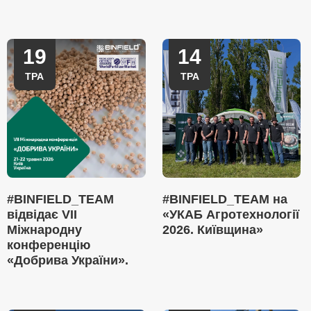
19
14
ТРА
ТРА
#BINFIELD_TEAM
#BINFIELD_TEAM на
відвідає VII
«УКАБ Агротехнології
Міжнародну
2026. Київщина»
конференцію
«Добрива України».