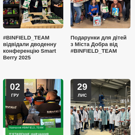
#BINFIELD_TEAM
Подарунки для дітей
відвідали дводенну
з Міста Добра від
конференцію Smart
#BINFIELD_TEAM
Berry 2025
02
29
ГРУ
ЛИС