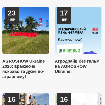
23
17
ЧЕР
ЧЕР
AGROSHOW Ukraine
Агродрайв без гальм
2026: вражаюче
на AGROSHOW
яскраво та дуже по-
Ukraine!
аграрному!
16
16