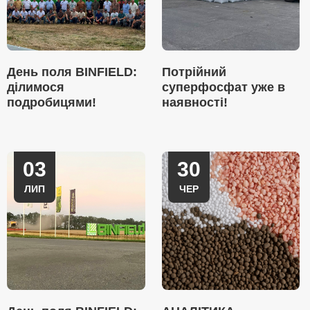
День поля BINFIELD:
Потрійний
ділимося
суперфосфат уже в
подробицями!
наявності!
03
30
ЛИП
ЧЕР