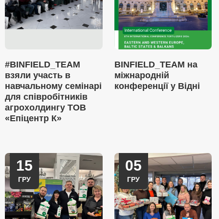
#BINFIELD_TEAM
BINFIELD_TEAM на
взяли участь в
міжнародній
навчальному семінарі
конференції у Відні
для співробітників
агрохолдингу ТОВ
«Епіцентр К»
15
05
ГРУ
ГРУ