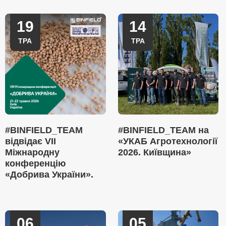
19
14
ТРА
ТРА
#BINFIELD_TEAM
#BINFIELD_TEAM на
відвідає VII
«УКАБ Агротехнології
Міжнародну
2026. Київщина»
конференцію
«Добрива України».
06
05