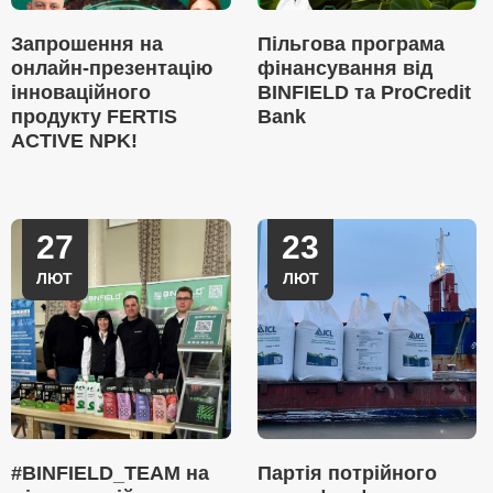
Запрошення на
Пільгова програма
онлайн-презентацію
фінансування від
інноваційного
BINFIELD та ProCredit
продукту FERTIS
Bank
ACTIVE NPK!
27
23
ЛЮТ
ЛЮТ
#BINFIELD_TEAM на
Партія потрійного