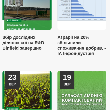
Збір дослідних
Аграрії на 20%
ділянок сої на R&D
збільшили
Binfield завершно
споживання добрив, -
ІА Інфоіндустрія
23
19
ВЕР
ВЕР