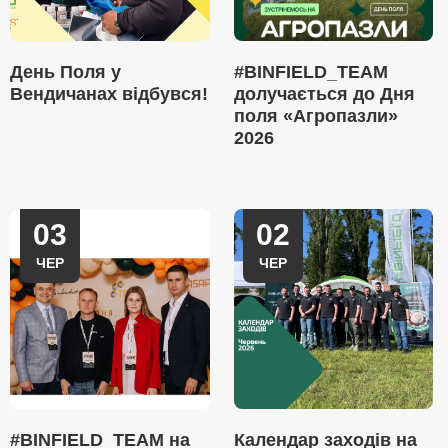
День Поля у
#BINFIELD_TEAM
Вендичанах відбувся!
долучається до Дня
поля «Агропазли»
2026
03
02
ЧЕР
ЧЕР
#BINFIELD_TEAM на
Календар заходів на