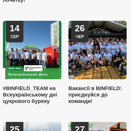
початку!
14
26
СЕР
ЧЕР
#BINFIELD_TEAM на
Вакансії в BINFIELD:
Всеукраїнському дні
приєднуйся до
цукрового буряку
команди!
25
27