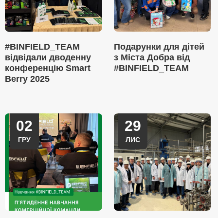
#BINFIELD_TEAM
Подарунки для дітей
відвідали дводенну
з Міста Добра від
конференцію Smart
#BINFIELD_TEAM
Berry 2025
02
29
ГРУ
ЛИС