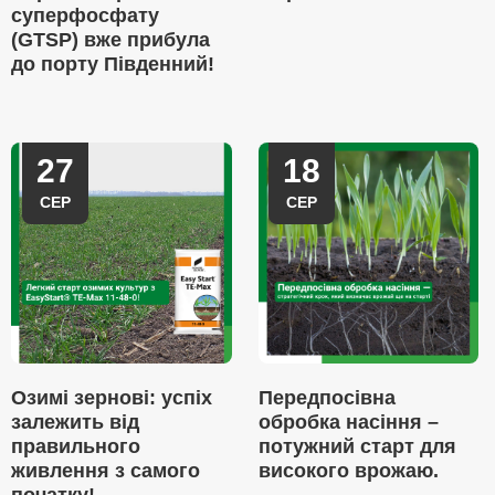
суперфосфату
(GTSP) вже прибула
до порту Південний!
27
18
СЕР
СЕР
Озимі зернові: успіх
Передпосівна
залежить від
обробка насіння –
правильного
потужний старт для
живлення з самого
високого врожаю.