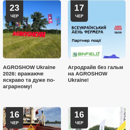
23
17
ЧЕР
ЧЕР
AGROSHOW Ukraine
Агродрайв без гальм
2026: вражаюче
на AGROSHOW
яскраво та дуже по-
Ukraine!
аграрному!
16
16
ЧЕР
ЧЕР