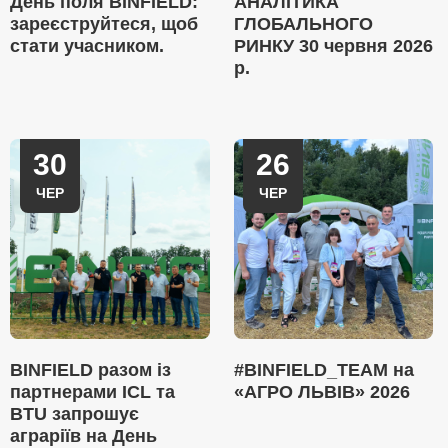
День поля BINFIELD:
АНАЛІТИКА
зареєструйтеся, щоб
ГЛОБАЛЬНОГО
стати учасником.
РИНКУ 30 червня 2026
р.
30
26
ЧЕР
ЧЕР
BINFIELD разом із
#BINFIELD_TEAM на
партнерами ICL та
«АГРО ЛЬВІВ» 2026
BTU запрошує
аграріїв на День