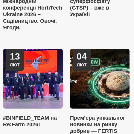
міжнародній
суперфосфату
конференції HortiTech
(GTSP) – вже в
Ukraine 2026 –
Україні!
Садівництво. Овочі.
Ягоди.
13
04
ЛЮТ
ЛЮТ
#BINFIELD_TEAM на
Прем’єра унікальної
Re:Farm 2026!
новинки на ринку
добрив — FERTIS