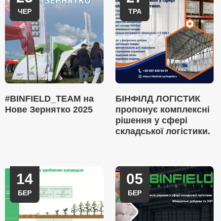
ЧЕР
ТРА
#BINFIELD_TEAM на
БІНФІЛД ЛОГІСТИК
Нове Зернятко 2025
пропонує комплексні
рішення у сфері
складської логістики.
14
05
БЕР
БЕР