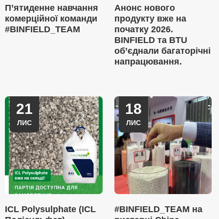
П’ятиденне навчання
Анонс нового
комерційної команди
продукту вже на
#BINFIELD_TEAM
початку 2026.
BINFIELD та BTU
об’єднали багаторічні
напрацювання.
21
18
ЛИС
ЛИС
ICL Polysulphate (ICL
#BINFIELD_TEAM на