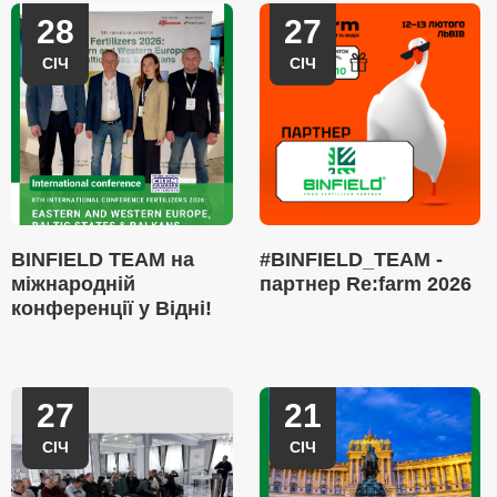
28
27
СІЧ
СІЧ
BINFIELD TEAM на
#BINFIELD_TEAM -
міжнародній
партнер Re:farm 2026
конференції у Відні!
27
21
СІЧ
СІЧ