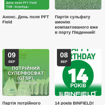
Анонс. День поля PFT
Партія сульфату
Field
амонію
компактованого вже
в порту Південний!
09
08
ВЕР
ВЕР
Партія потрійного
14 років BINFIELD!