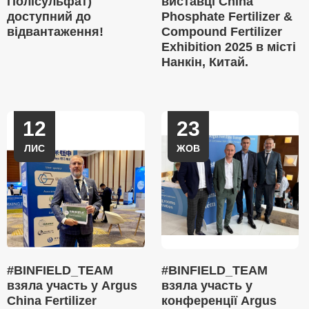
Полісульфат)
виставці China
доступний до
Phosphate Fertilizer &
відвантаження!
Compound Fertilizer
Exhibition 2025 в місті
Нанкін, Китай.
12
23
ЛИС
ЖОВ
#BINFIELD_TEAM
#BINFIELD_TEAM
взяла участь у Argus
взяла участь у
China Fertilizer
конференції Argus