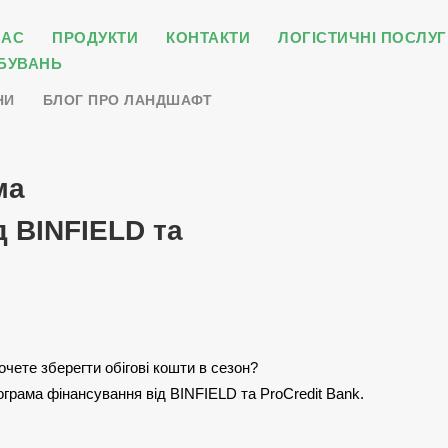
НАС
ПРОДУКТИ
КОНТАКТИ
ЛОГІСТИЧНІ ПОСЛУГ
БУВАНЬ
НИ
БЛОГ ПРО ЛАНДШАФТ
ма
д BINFIELD та
чете зберегти обігові кошти в сезон?
рограма фінансування від BINFIELD та ProCredit Bank.