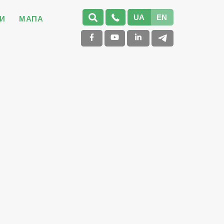
UA
EN
И
МАПА