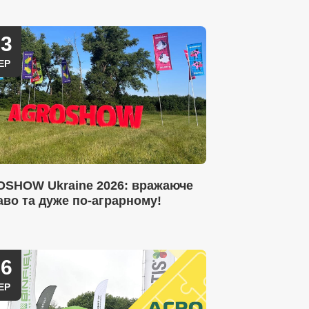
23
ЕР
SHOW Ukraine 2026: вражаюче
аво та дуже по-аграрному!
16
ЕР