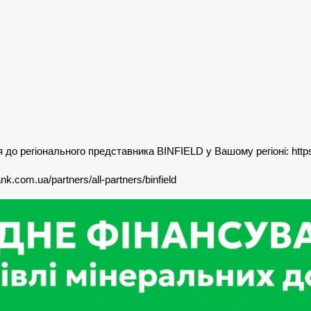
о регіонального представника BINFIELD у Вашому регіоні: https:/
ank.com.ua/partners/all-partners/binfield