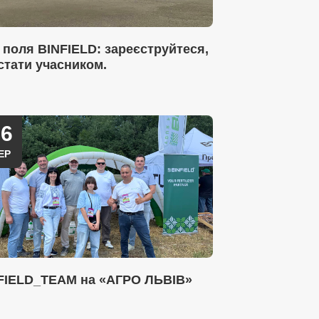
 поля BINFIELD: зареєструйтеся,
стати учасником.
26
ЕР
FIELD_TEAM на «АГРО ЛЬВІВ»