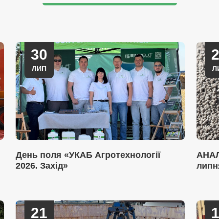
30
ЛИП
Л
День поля «УКАБ Агротехнології
АНАЛ
2026. Захід»
липн
21