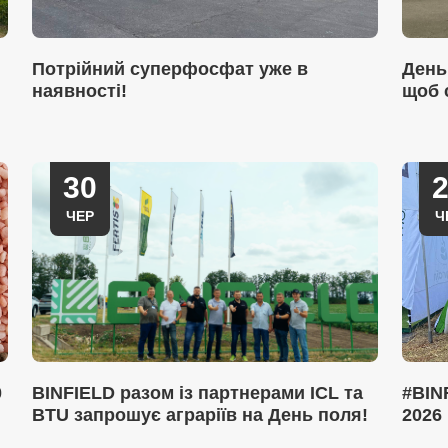
Потрійний суперфосфат уже в
День
наявності!
щоб 
30
ЧЕР
Ч
0
BINFIELD разом із партнерами ICL та
#BIN
BTU запрошує аграріїв на День поля!
2026