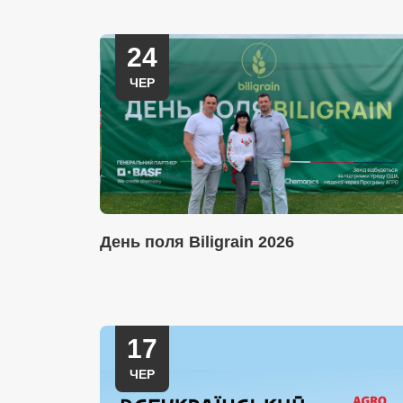
24
ЧЕР
День поля Biligrain 2026
17
ЧЕР