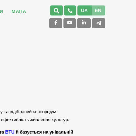
UA
EN
И
МАПА
у та відібраний консорціум
і ефективність живлення культур.
 та
BTU
й базується на унікальній