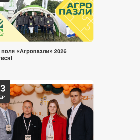
 поля «Агропазли» 2026
увся!
03
ЕР