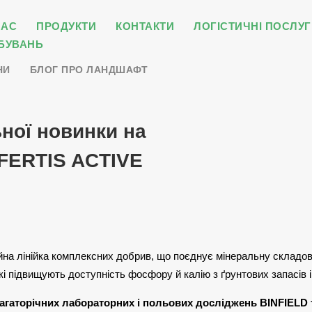
НАС
ПРОДУКТИ
КОНТАКТИ
ЛОГІСТИЧНІ ПОСЛУГ
БУВАНЬ
НИ
БЛОГ ПРО ЛАНДШАФТ
ної новинки на
FERTIS ACTIVE
йна лінійка комплексних добрив, що поєднує мінеральну складов
які підвищують доступність фосфору й калію з ґрунтових запасів 
багаторічних лабораторних і польових досліджень BINFIELD