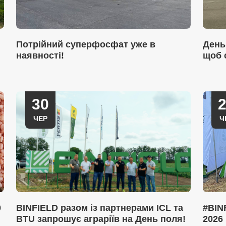
Потрійний суперфосфат уже в
День
наявності!
щоб 
30
ЧЕР
Ч
0
BINFIELD разом із партнерами ICL та
#BIN
BTU запрошує аграріїв на День поля!
2026