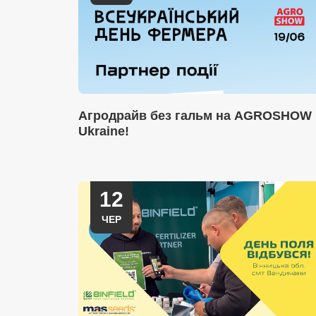
Агродрайв без гальм на AGROSHOW
Ukraine!
12
ЧЕР