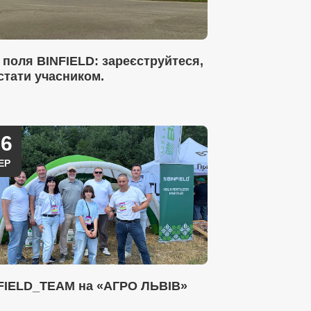
 поля BINFIELD: зареєструйтеся,
стати учасником.
26
ЕР
FIELD_TEAM на «АГРО ЛЬВІВ»