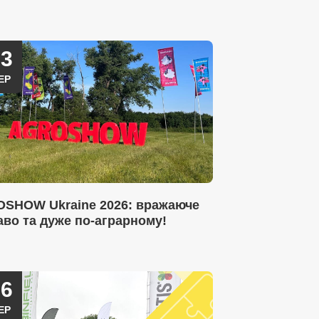
23
ЕР
SHOW Ukraine 2026: вражаюче
аво та дуже по-аграрному!
16
ЕР