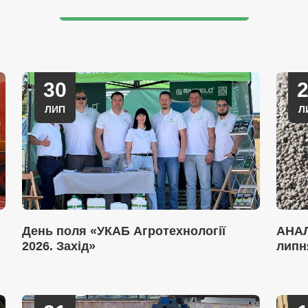
30
ЛИП
Л
День поля «УКАБ Агротехнології
АНАЛ
2026. Захід»
липн