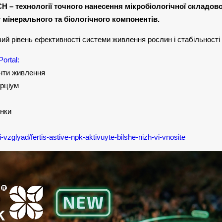
H – технології точного нанесення мікробіологічної складово
 мінерального та біологічного компонентів.
ий рівень ефективності системи живлення рослин і стабільності
Portal:
енти живлення
орціум
инки
yi-vzglyad/fertis-astive-npk-aktivuyte-bilshe-nizh-vi-vnosite