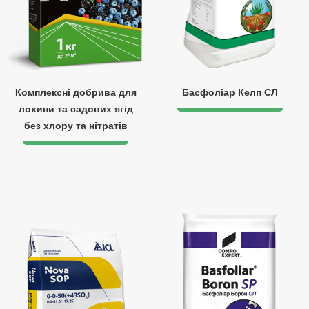
Комплексні добрива для
Басфоліар Келп СЛ
лохини та садових ягід
без хлору та нітратів