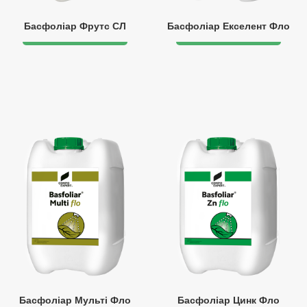
Басфоліар Фрутс СЛ
Басфоліар Екселент Фло
Басфоліар Мульті Фло
Басфоліар Цинк Фло