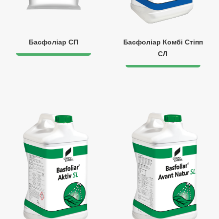
Басфоліар СП
Басфоліар Комбі Стіпп
СЛ