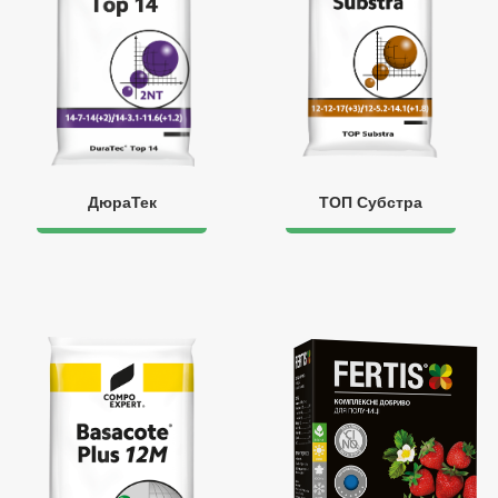
ДюраТек
ТОП Субстра