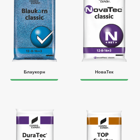
Блаукорн
НоваТек