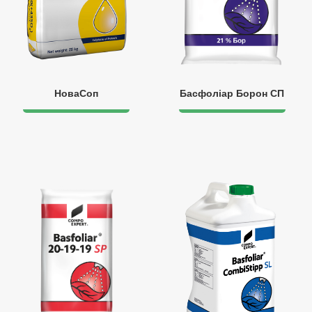
НоваСоп
Басфоліар Борон СП