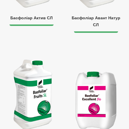
Басфоліар Актив СЛ
Басфоліар Авант Натур
СЛ