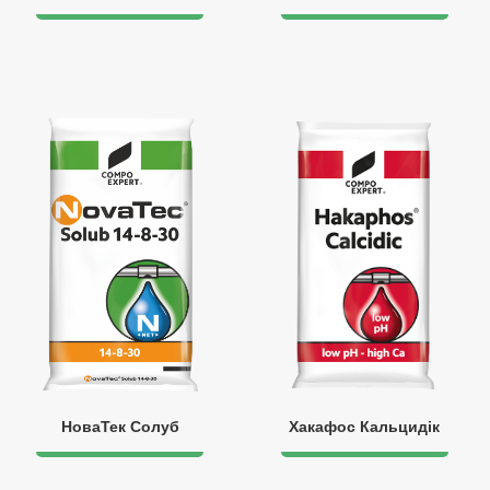
НоваТек Солуб
Хакафос Кальцидік