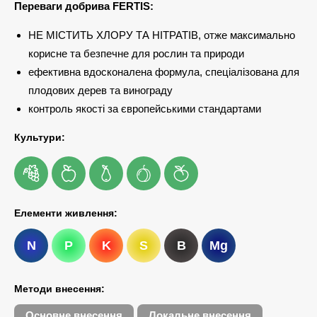
Переваги добрива FERTIS:
НЕ МІСТИТЬ ХЛОРУ ТА НІТРАТІВ, отже максимально
корисне та безпечне для рослин та природи
ефективна вдосконалена формула, спеціалізована для
плодових дерев та винограду
контроль якості за європейськими стандартами
Культури:
Елементи живлення:
N
P
K
S
B
Mg
Методи внесення:
Основне внесення
Локальне внесення