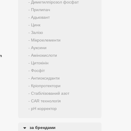
- Диметилпірозол фосфат
- Прилипач
- Адьювант
- Цинк
- Залізо
- Мікроелементи
- Ауксини
- Амінокислоти
n
- Цитокінін
- Фосфіт
- Антиоксиданти
- Кріопротектори
- Стабілізований азот
- CAR технологія
- pH корректор
за брендами