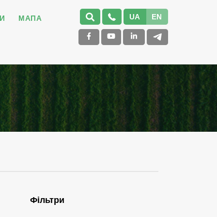
UA
EN
И
МАПА
Фільтри