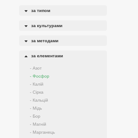
за типом
за культурами
за методами
за елементами
- Азот
- Фосфор
- Калій
- Сірка
- Кальцій
- Мідь
- Бор
- Магній
- Марганець