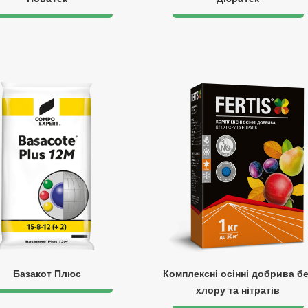
Базакот Плюс
Комплексні осінні добрива б
хлору та нітратів