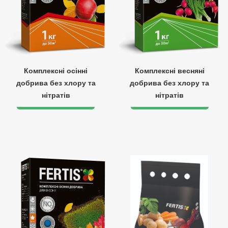
Комплексні осінні
Комплексні весняні
добрива без хлору та
добрива без хлору та
нітратів
нітратів