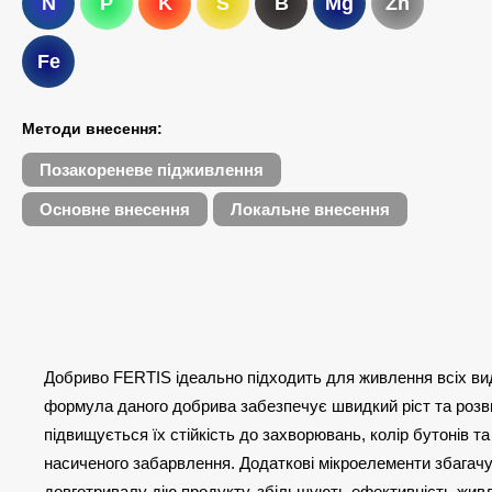
N
P
K
S
B
Mg
Zn
Fe
Методи внесення:
Позакореневе підживлення
Основне внесення
Локальне внесення
Добриво FERTIS ідеально підходить для живлення всіх виді
формула даного добрива забезпечує швидкий ріст та розв
підвищується їх стійкість до захворювань, колір бутонів т
насиченого забарвлення. Додаткові мікроелементи збагачу
довготривалу дію продукту, збільшують ефективність жив