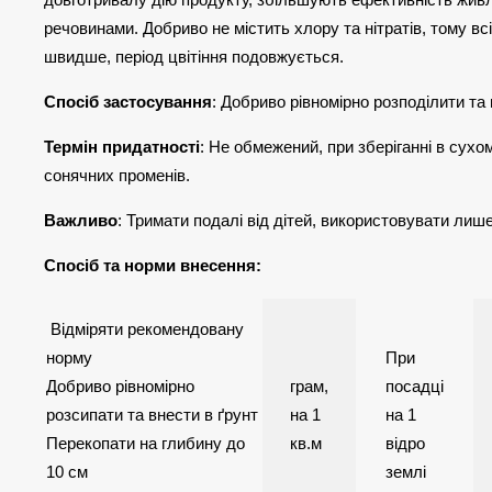
речовинами. Добриво не містить хлору та нітратів, тому вс
швидше, період цвітіння подовжується.
Спосіб застосування
: Добриво рівномірно розподілити та 
Термін придатності
: Не обмежений, при зберіганні в сухо
сонячних променів.
Важливо
: Тримати подалі від дітей, використовувати лиш
Спосіб та норми внесення:
Відміряти рекомендовану
норму
При
Добриво рівномірно
грам,
посадці
розсипати та внести в ґрунт
на 1
на 1
Перекопати на глибину до
кв.м
відро
10 см
землі