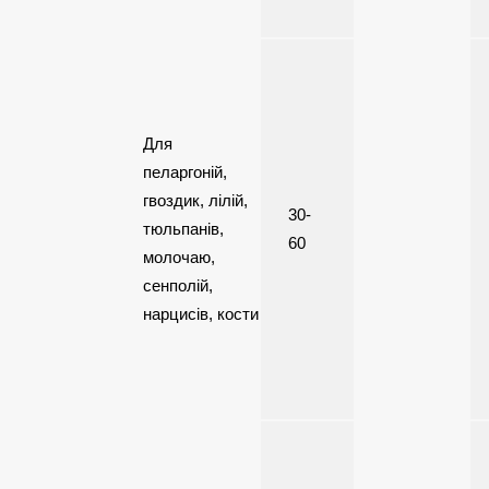
Для
пеларгоній,
гвоздик, лілій,
30-
тюльпанів,
60
молочаю,
сенполій,
нарцисів, кости