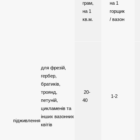
грам,
на 1
на 1
горщик
кв.м.
/ вазон
для фрезій,
гербер,
братиків,
троянд,
20-
1-2
петуній,
40
цикламенів та
інших вазонних
підживлення
квітів