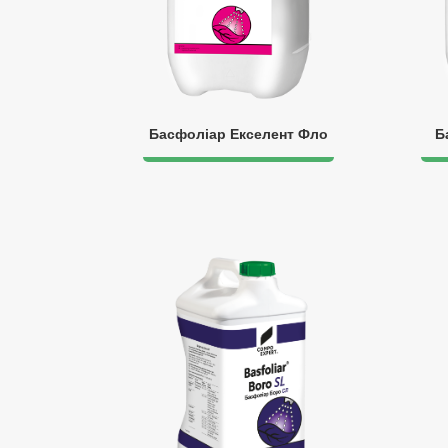
Басфоліар Екселент Фло
Б