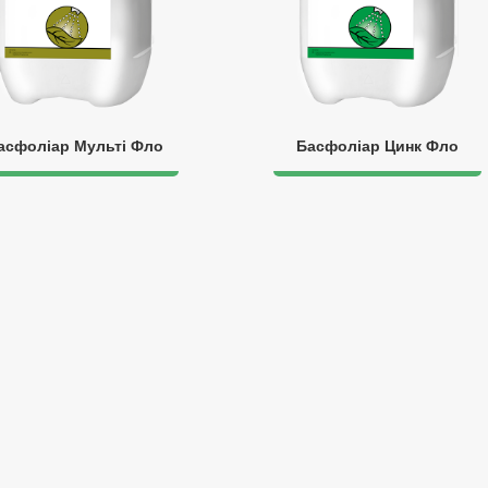
асфоліар Мульті Фло
Басфоліар Цинк Фло