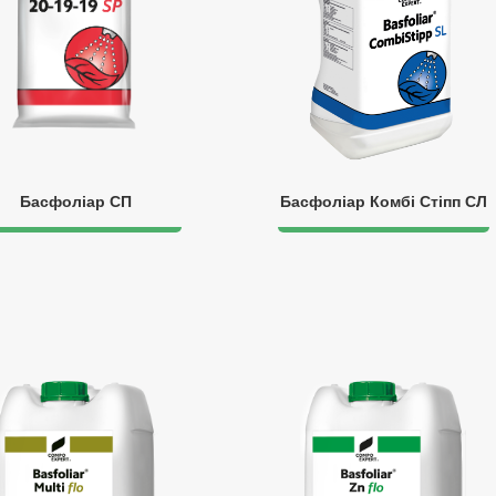
Басфоліар СП
Басфоліар Комбі Стіпп СЛ