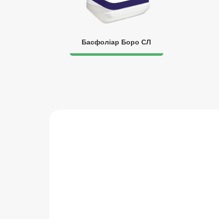
Басфоліар Боро СЛ