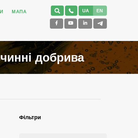
UA
EN
И
МАПА
зчинні добрива
Фільтри