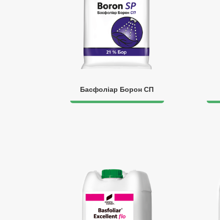
Басфоліар Борон СП