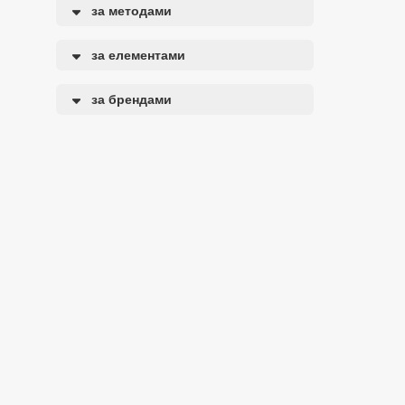
за методами
за елементами
за брендами