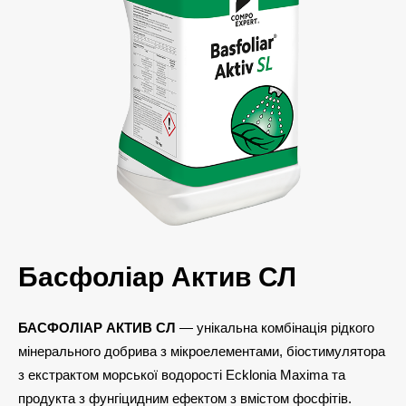
Басфоліар Актив СЛ
БАСФОЛІАР АКТИВ СЛ
— унікальна комбінація рідкого
мінерального добрива з мікроелементами, біостимулятора
з екстрактом морської водорості Ecklonia Maxima та
продукта з фунгіцидним ефектом з вмістом фосфітів.