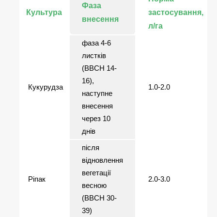
Фаза
Культура
застосування,
внесення
л/га
фаза 4-6
листків
(ВВСН 14-
16),
Кукурудза
1.0-2.0
наступне
внесення
через 10
днів
після
відновлення
вегетації
Ріпак
2.0-3.0
весною
(ВВСН 30-
39)