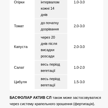
Огірки
інтервалом
1.0-3.0
кожні 14
днів
до початку
Томат
2.0-3.0
дозрівання
через 20
днів після
Капуста
2.0-3.0
висадки
розсади
весь період
Салат
1.0-2.0
вегетації
весь період
Цибуля
1.5-3.0
вегетації
БАСФОЛІАР АКТИВ СЛ
також може застосовуватися
через систему крапельного зрошення (фертигація).