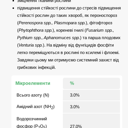
зміцнення тканини рослини
підвищення стійкості рослини до стресів підвищення
стійкості рослин до таких хвороб, як пероноспороз
(
Perenospora spp., Plasmopara spp.
), фітофтороз
(
Phytophthora spp.
), кореневі гнилі (
Fusarium spp.,
Pythium spp., Aphanomuces spp.
) та парша плодових
(
Venturia spp.
). На відміну від фунгіцидів фосфіти
легко переміщуються в рослині по ксилемі і флоемі.
Завдяки цьому ми отримуємо системний захист від
грибкових інфекцій.
Мікроелементи
%
Всього азоту (N)
3.0%
Амідний азот (NH
)
3.0%
2
Водорозчинний
фосфор (P
O
)
27.0%
2
5