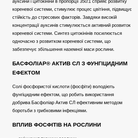
ауксини і цитокініни в пропорції 350:1 сприяє розвитку
кореневої системи, стимулює процес цвітіння, підвищує
стійкість до стресових факторів. Завдяки високій
концентрації ауксинів стимулюється активний розвиток
кореневої системи. Синтез цитокінінів посилюється
одночасно з розвитком кореневої системи, що
забезпечує збільшення наземної маси рослини.
БАСФОЛІАР® АКТИВ СЛ З ФУНГІЦИДНИМ
ЕФЕКТОМ
Солі фосфористої кислоти (фосфіти) володіють
фунгіцидним ефектом, що робить використання
добрива Басфоліар Актив СЛ ефективним методом
боротьби з грибковими інфекціями.
ВПЛИВ ФОСФІТІВ НА РОСЛИНИ