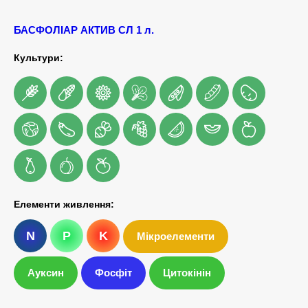
БАСФОЛІАР АКТИВ СЛ 1 л.
Культури:
Елементи живлення:
N
P
K
Мікроелементи
Ауксин
Фосфіт
Цитокінін