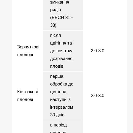
змикання
рядів
(ВВСН 31 -
33)
після
цвітіння та
Зерняткові
до початку
2.0-3.0
плодові
дозрівання
плодів
перша
обробка до
Кісточкові
цвітіння,
2.0-3.0
плодові
наступні з
інтервалом
30 днів
в період
цвітіння