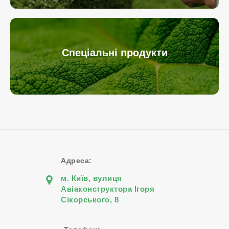
Спеціальні продукти
Адреса:
м. Київ, вулиця
Авіаконструктора Iгоря
Сiкорського, 8