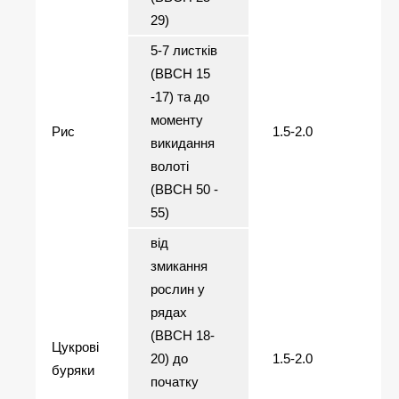
29)
5-7 листків
(ВВСН 15
-17) та до
моменту
Рис
1.5-2.0
викидання
волоті
(ВВСН 50 -
55)
від
змикання
рослин у
рядах
(ВВСН 18-
Цукрові
20) до
1.5-2.0
буряки
початку