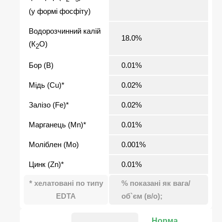
(у формі фосфіту)
Водорозчинний калій
18.0%
(К
O)
2
Бор (В)
0.01%
Мідь (Cu)*
0.02%
Залізо (Fe)*
0.02%
Марганець (Mn)*
0.01%
Моліблен (Mo)
0.001%
Цинк (Zn)*
0.01%
* хелатовані по типу
% показані як вага/
EDTA
об`єм (в/о);
Норма