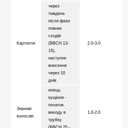
через
тиждень
після фази
повних
сходів
Картопля
(ВВСН 13-
2.0-3.0
15),
наступне
внесення
через 10
днів
кінець
кущіння -
початок
Зернові
виходу в
1.0-2.0
колосові
трубку
(ВВСН 25 -