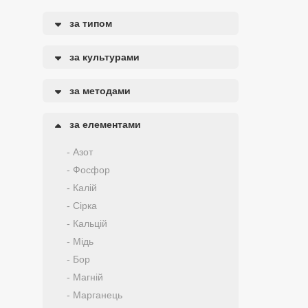
за типом
за культурами
за методами
за елементами
- Азот
- Фосфор
- Калій
- Сірка
- Кальцій
- Мідь
- Бор
- Магній
- Марганець