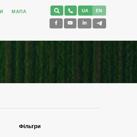
UA
EN
И
МАПА
Фільтри