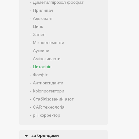
- Диметилпірозол фосфат
- Прилипач
- Адьювант
- Цинк
- Залізо
- Мікроелементи
- Ауксини
- Амінокислоти
- Цитокінін
- Фосфіт
- Антиоксиданти
- Кріопротектори
- Стабілізований азот
- CAR технологія
- pH корректор
за брендами