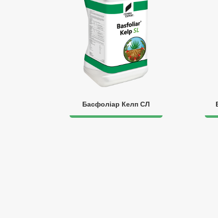
Басфоліар Келп СЛ