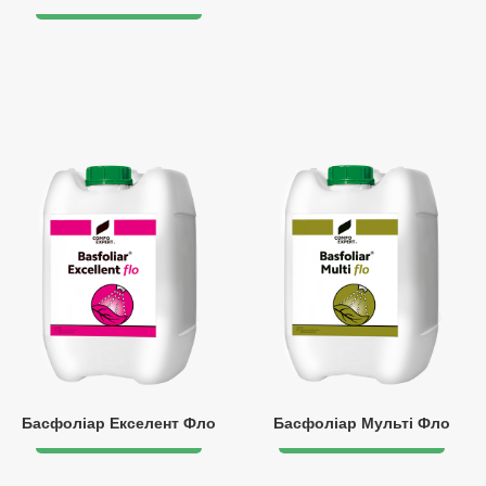
Басфоліар Екселент Фло
Басфоліар Мульті Фло