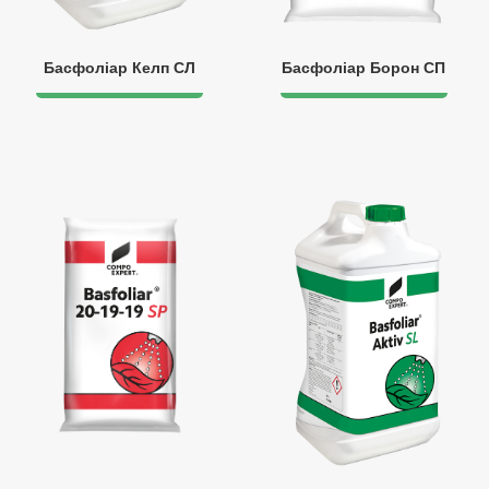
Басфоліар Келп СЛ
Басфоліар Борон СП