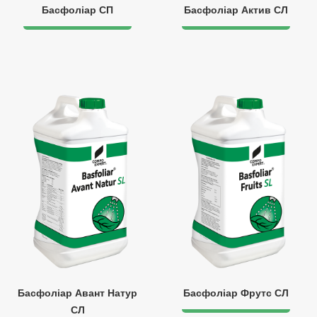
Басфоліар СП
Басфоліар Актив СЛ
Басфоліар Авант Натур
Басфоліар Фрутс СЛ
СЛ