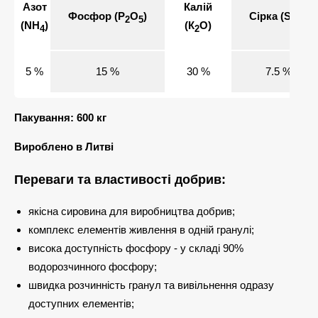
Азот
Калій
Фосфор (Р
О
)
Сірка (SO
)
2
5
3
(NH
)
(К
О)
4
2
5 %
15 %
30 %
7.5 %
Пакування: 600 кг
Вироблено в Литві
Переваги та властивості добрив:
якісна сировина для виробництва добрив;
комплекс елементів живлення в одній гранулі;
висока доступність фосфору - у складі 90%
водорозчинного фосфору;
швидка розчинність гранул та вивільнення одразу
доступних елементів;