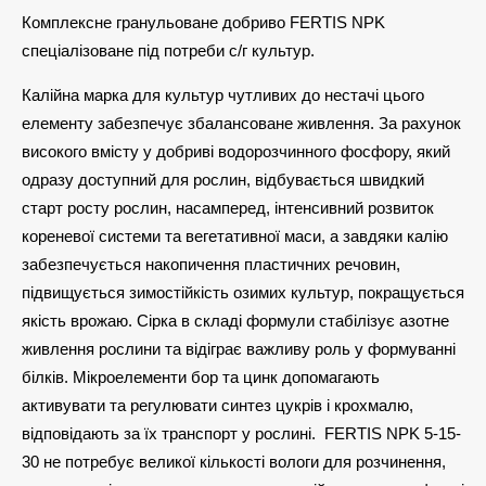
Комплексне гранульоване добриво FERTIS NPK
спеціалізоване під потреби с/г культур.
Калійна марка для культур чутливих до нестачі цього
елементу забезпечує збалансоване живлення. За рахунок
високого вмісту у добриві водорозчинного фосфору, який
одразу доступний для рослин, відбувається швидкий
старт росту рослин, насамперед, інтенсивний розвиток
кореневої системи та вегетативної маси, а завдяки калію
забезпечується накопичення пластичних речовин,
підвищується зимостійкість озимих культур, покращується
якість врожаю. Сірка в складі формули стабілізує азотне
живлення рослини та відіграє важливу роль у формуванні
білків. Мікроелементи бор та цинк допомагають
активувати та регулювати синтез цукрів і крохмалю,
відповідають за їх транспорт у рослині. FERTIS NPK 5-15-
30 не потребує великої кількості вологи для розчинення,