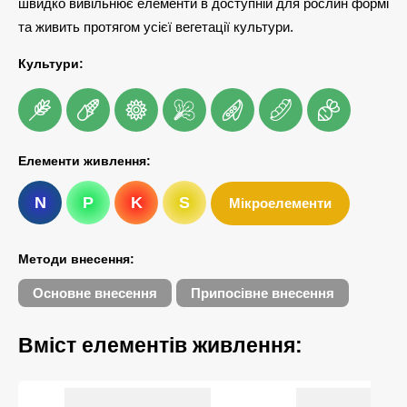
швидко вивільнює елементи в доступній для рослин формі
та живить протягом усієї вегетації культури.
Культури:
Елементи живлення:
N
P
K
S
Мікроелементи
Методи внесення:
Основне внесення
Припосівне внесення
Вміст елементів живлення: