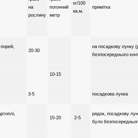
кг/100
на
погонний
примітка
кв.м.
рослину
метр
 порей,
на посадкову лунку (
20-30
безпосереднього кон
10-15
3-5
посадкова лунка
артоплі,
рядок, посадкову лун
15-20
2-5
було безпосередньог