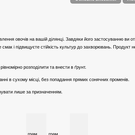
лення овочів на вашій ділянці. Завдяки його застосуванню ви от
е смак і підвищуєте стійкість культур до захворювань. Продукт не
 рівномірно розподілити та внести в ґрунт.
ганні в сухому місці, без попадання прямих сонячних променів.
овувати лише за призначенням.
грам,
грам,