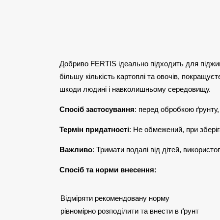
Добриво FERTIS ідеально підходить для піджив
більшу кількість картоплі та овочів, покращуєт
шкоди людині і навколишньому середовищу.
Спосіб застосування
: перед обробкою ґрунту,
Термін придатності
: Не обмежений, при збері
Важливо
: Тримати подалі від дітей, використ
Спосіб та норми внесення:
Відміряти рекомендовану норму
рівномірно розподілити та внести в ґрунт