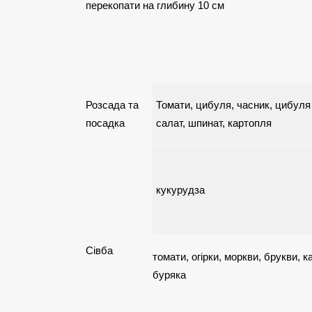
перекопати на глибину 10 см
Розсада та
Томати, цибуля, часник, цибуля
посадка
салат, шпинат, картопля
кукурудза
Сівба
томати, огірки, моркви, брукви, к
буряка