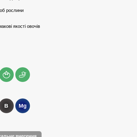
роб рослини
акові якості овочів
B
Mg
кальне внесення