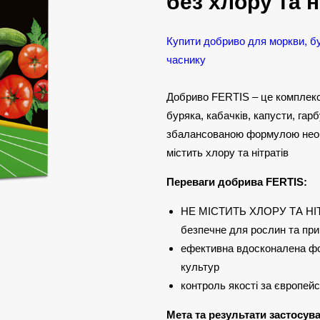
без хлору та н
Купити добриво для моркви, бур
часнику
Добриво FERTIS – це комплекс 
буряка, кабачків, капусти, гарб
збалансованою формулою необ
містить хлору та нітратів
Переваги добрива FERTIS:
НЕ МІСТИТЬ ХЛОРУ ТА НІТР
безпечне для рослин та пр
ефективна вдосконалена фо
культур
контроль якості за європей
Мета та результати застосув