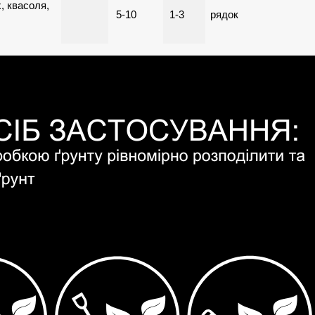
, квасоля,
5-10
1-3
рядок