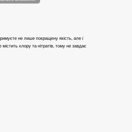
римуєте не лише покращену якість, але і
 містить хлору та нітратів, тому не завдає