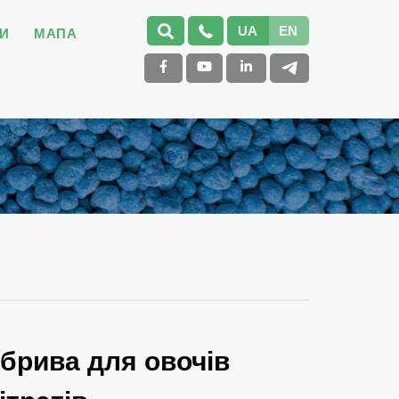
UA
EN
И
МАПА
брива для овочів