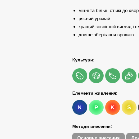
міцні та більш стійкі до хво
рясний урожай
кращий зовнішній вигляд і см
довше зберігання врожаю
Культури:
Елементи живлення:
N
P
K
S
Методи внесення:
Основне внесення
Ло