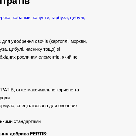
ітратів
яка, кабачків, капусти, гарбуза, цибулі,
для удобрення овочів (картоплі, моркви,
уза, цибулі, часнику тощо) зі
хідних рослинам елементів, який не
АТІВ, отже максимально корисне та
ироди
рмула, спеціалізована для овочевих
ськими стандартами
ання добрива FERTIS: