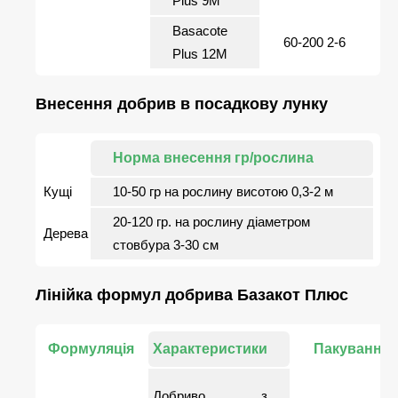
Plus 9М
Basacote
60-200 2-6
Plus 12M
Внесення добрив в посадкову лунку
Норма внесення гр/рослина
Кущі
10-50 гр на рослину висотою 0,3-2 м
20-120 гр. на рослину діаметром
Дерева
стовбура 3-30 см
Лінійка формул добрива Базакот Плюс
Формуляція
Характеристики
Пакування
Добриво з