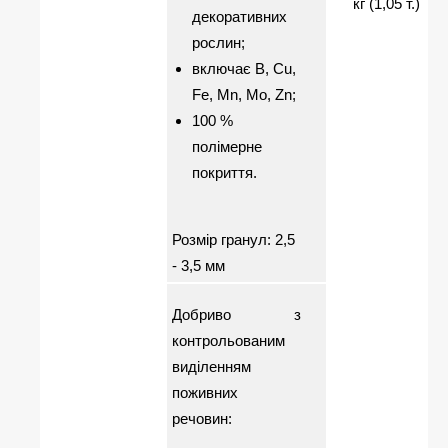
кг (1,05 т.)
декоративних
рослин;
включає В, Сu,
Fe, Mn, Mo, Zn;
100 %
полімерне
покриття.
Розмір гранул: 2,5
- 3,5 мм
Добриво з
контрольованим
виділенням
поживних
речовин: