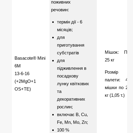
поживних
речовин:
термін дії - 6
місяців;
для
приготування
Мішок: ПЕ
субстратів
Basacote® Mini
25 кг
для
6M
підживлення в
Розмір
13-6-16
посадкову
палети: 42
(+2MgO+1
лунку квіткових
мішки по 25
OS+TE)
та
кг (1,05 т.)
декоративних
рослин;
включає В, Сu,
Fe, Mn, Mo, Zn;
100 %