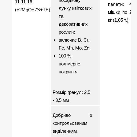
посадкову
11-11-16
палети: 42
лунку квіткових
(+2MgO+7S+TE)
мішки по 25
та
кг (1,05 т.)
декоративних
рослин;
включає В, Сu,
Fe, Mn, Mo, Zn;
100 %
полімерне
покриття.
Розмір гранул: 2,5
- 3,5 мм
Добриво з
контрольованим
виділенням