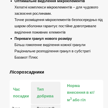
Оптимальне виділення мікроелементів
Хелатні комплекси мікроелементів – для чудового
засвоєння рослинами.
Точне розміщення мікроелементів безпосередньо під
шаром оболонки гарантує постійне довготривале
виділення поживних елементів
Переваги гранул нового розміру
Більш гомогенне виділення кожної гранули
Раціональне розподілення гранул в субстраті
Базакот Плюс
Лісорозсадники
Норма
Час
Тип
внесення в кг/
посадки
добрива
3
м
або г/л