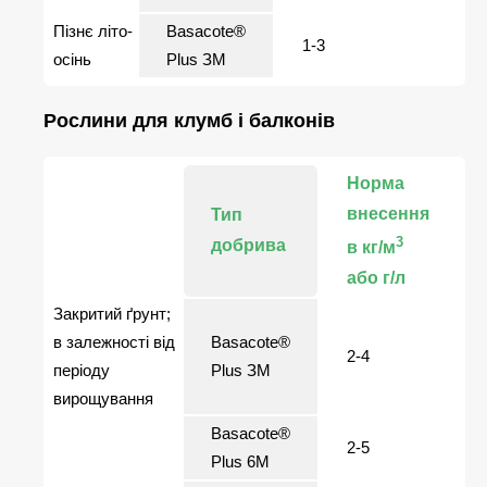
Пізнє літо-
Basacote®
1-3
осінь
Plus ЗМ
Рослини для клумб і балконів
Норма
внесення
Тип
3
добрива
в кг/м
або г/л
Закритий ґрунт;
в залежності від
Basacote®
2-4
періоду
Plus ЗМ
вирощування
Basacote®
2-5
Plus 6М