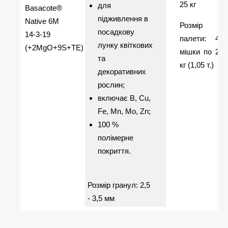
25 кг
для
Basacote®
підживлення в
Native 6M
Розмір
посадкову
14-3-19
палети: 42
лунку квіткових
(+2MgO+9S+TE)
мішки по 25
та
кг (1,05 т.)
декоративних
рослин;
включає В, Сu,
Fe, Mn, Mo, Zn;
100 %
полімерне
покриття.
Розмір гранул: 2,5
- 3,5 мм