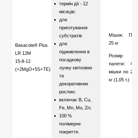
термін дії - 12
місяців;
для
приготування
Мішок: ПЕ
субстратів
25 кг
для
Basacote® Plus
підживлення в
LR 12M
Розмір
посадкову
15-8-12
палети: 42
лунку квіткових
(+2MgO+5S+TE)
мішки по 25
та
кг (1,05 т.)
декоративних
рослин;
включає В, Сu,
Fe, Mn, Mo, Zn;
100 %
полімерне
покриття.