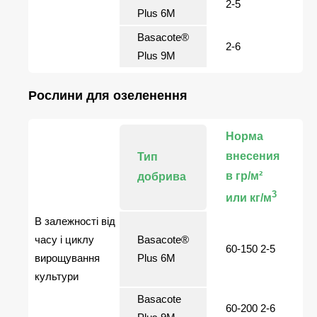
2-5
Plus 6М
Basacote®
2-6
Plus 9M
Рослини для озеленення
Норма
внесения
Тип
в гр/м²
добрива
3
или кг/м
В залежності від
часу і циклу
Basacote®
60-150 2-5
вирощування
Plus 6М
культури
Basacote
60-200 2-6