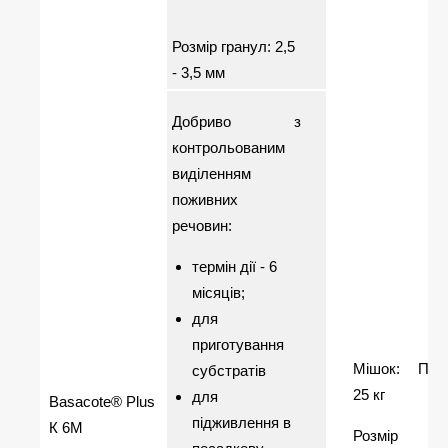
Розмір гранул: 2,5
- 3,5 мм
Добриво з
контрольованим
виділенням
поживних
речовин:
термін дії - 6
місяців;
для
приготування
Мішок: ПЕ
субстратів
25 кг
для
Basacote® Plus
підживлення в
К 6M
Розмір