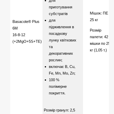
для
приготування
Мішок: ПЕ
субстратів
25 кг
для
Basacote® Plus
підживлення в
6M
Розмір
посадкову
16-8-12
палети: 42
лунку квіткових
(+2MgO+5S+TE)
мішки по 25
та
кг (1,05 т.)
декоративних
рослин;
включає В, Сu,
Fe, Mn, Mo, Zn;
100 %
полімерне
покриття.
Розмір гранул: 2,5