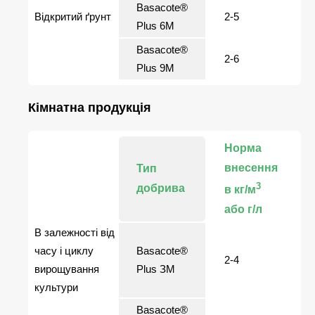
Basacote®
Відкритий ґрунт
2-5
Plus 6M
Basacote®
2-6
Plus 9M
Кімнатна продукція
Норма
внесення
Тип
3
добрива
в кг/м
або г/л
В залежності від
часу і циклу
Basacote®
2-4
вирощування
Plus ЗМ
культури
Basacote®