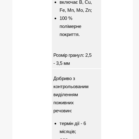
включає В, Сu,
Fe, Mn, Mo, Zn;
100 %
полімерне
покриття.
Розмір гранул: 2,5
- 3,5 мм
Добриво з
контрольованим
виділенням
поживних
речовин:
термін дії - 6
місяців;