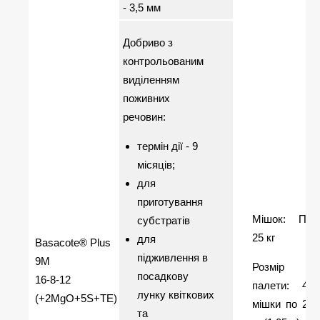
- 3,5 мм
Добриво з
контрольованим
виділенням
поживних
речовин:
термін дії - 9
місяців;
для
приготування
Мішок: ПЕ
субстратів
25 кг
для
Basacote® Plus
підживлення в
9M
Розмір
посадкову
16-8-12
палети: 42
лунку квіткових
(+2MgO+5S+TE)
мішки по 25
та