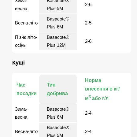
Зима-
Basacote®
2-6
весна
Plus 9М
Basacote®
Весна-літо
2-5
Plus 6М
Пізнє літо-
Basacote®
2-6
осінь
Plus 12M
Кущі
Норма
Час
Тип
внесення в кг/
посадки
добрива
3
м
або г/л
Зима-
Basacote®
2-4
весна
Plus 6М
Basacote®
Весна-літо
2-4
Plus 9М