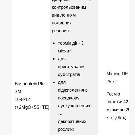
контрольованим
виділенням
поживних
речовин:
термін дії - 3
місяці;
для
приготування
Мішок: ПЕ
субстратів
25 кг
для
Basacote® Plus
підживлення в
ЗМ
Розмір
посадкову
16-8-12
палети: 42
лунку квіткових
(+2MgO+5S+TE)
мішки по 25
та
кг (1,05 т.)
декоративних
рослин;