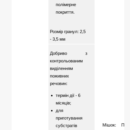
полімерне
покриття.
Розмір гранул: 2,5
- 3,5 мм
Добриво з
контрольованим
виділенням
поживних
речовин:
термін дії - 6
місяців;
для
приготування
Мішок: ПЕ
субстратів