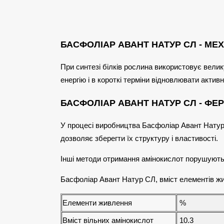
БАСФОЛІАР АВАНТ НАТУР СЛ - МЕХ
При синтезі білків рослина використовує вели
енергію і в короткі терміни відновлювати активн
БАСФОЛІАР АВАНТ НАТУР СЛ - Ф
У процесі виробництва Басфоліар Авант Натур
дозволяє зберегти їх структуру і властивості.
Інші методи отримання амінокислот порушують 
Басфоліар Авант Натур СЛ, вміст елементів ж
Елементи живлення
%
Вміст вільних амінокислот
10.3