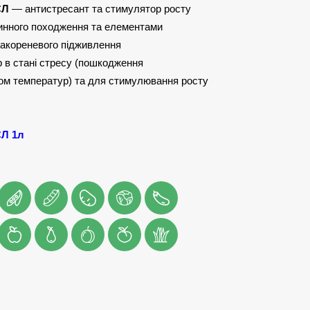
СЛ
— антистресант та стимулятор росту
инного походження та елементами
акореневого підживлення
 в стані стресу (пошкодження
ом температур) та для стимулювання росту
Л 1л