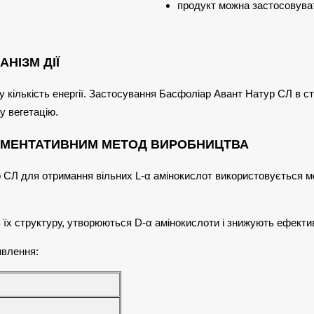
продукт можна застосовува
АНІЗМ ДІЇ
ку кількість енергії. Застосування Басфоліар Авант Натур СЛ в
у вегетацію.
ЕРМЕНТАТИВНИМ МЕТОД ВИРОБНИЦТВА
 СЛ для отримання вільних L-α амінокислот використовується ме
їх структуру, утворюються D-α амінокислоти і знижують ефекти
ивлення: