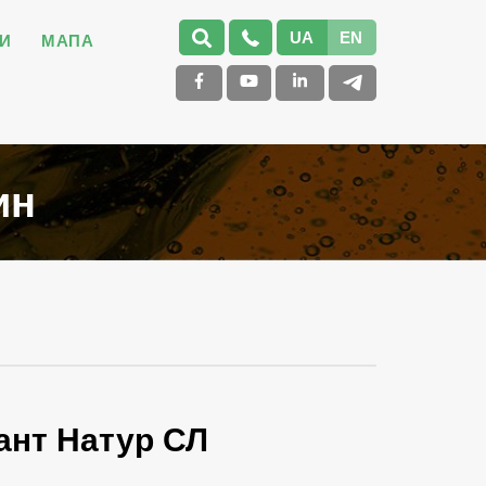
UA
EN
И
МАПА
ин
ант Натур СЛ