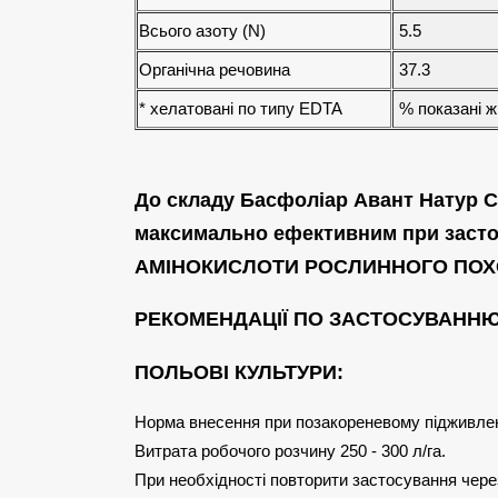
Всього азоту (N)
5.5
Органічна речовина
37.3
* хелатовані по типу EDTA
% показані ж 
До складу Басфоліар Авант Натур С
максимально ефективним при засто
АМІНОКИСЛОТИ РОСЛИННОГО ПО
РЕКОМЕНДАЦІЇ ПО ЗАСТОСУВАНН
ПОЛЬОВІ КУЛЬТУРИ:
Норма внесення при позакореневому підживленні
Витрата робочого розчину 250 - 300 л/га.
При необхідності повторити застосування через