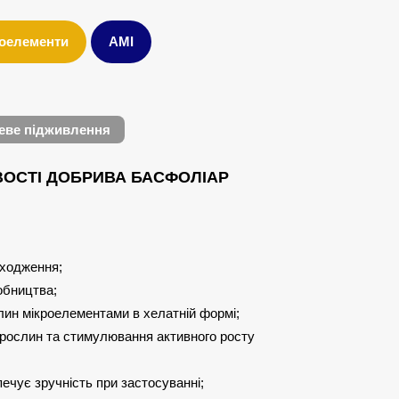
оелементи
AMI
еве підживлення
ВОСТІ ДОБРИВА БАСФОЛІАР
оходження;
обництва;
ин мікроелементами в хелатній формі;
 рослин та стимулювання активного росту
ечує зручність при застосуванні;