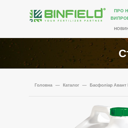
ПРО 
ВИПРО
НОВИ
С
Головна
—
Каталог
—
Басфоліар Авант 