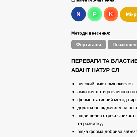
Елементи живлення:
N
P
K
Мікр
Методи внесення:
Фертигація
Позакорен
ПЕРЕВАГИ ТА ВЛАСТИ
АВАНТ НАТУР СЛ
високий вміст амінокислот;
амінокислоти рослинного п
ферментативний метод вир
додаткове підживлення росл
підвищення стресостійкості
та розвитку;
рідка форма добрива забезп