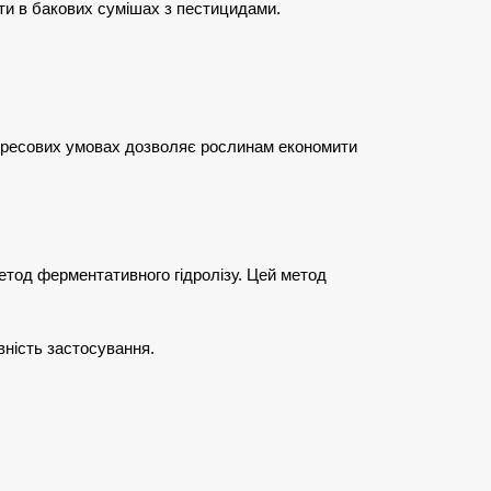
ти в бакових сумішах з пестицидами.
 стресових умовах дозволяє рослинам економити
тод ферментативного гідролізу. Цей метод
вність застосування.