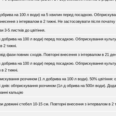
добрива на 100 л води) на 5 хвилин перед посадкою. Обприскува
внесення з інтервалом в 2 тижні. Не застосовувати після початк
 3-5 листків до цвітіння.
л добрива на 100 л води) перед посадкою. Обприскування культур
в 2 тижні.
ід фази повних сходів. Повторні внесення з інтервалом в 21 ден
л добрива на 100 л води) перед посадкою. Обприскування культур
в 2 тижні.
прискування розчином (1 л добрива на 100 л води). 50% цвітіння:
4 днів: обприскування розчином (1л д обрива на 500л води). Дод
анні кальцію
 довжині стебел 10-15 см. Повторні внесення з інтервалом в 2 т