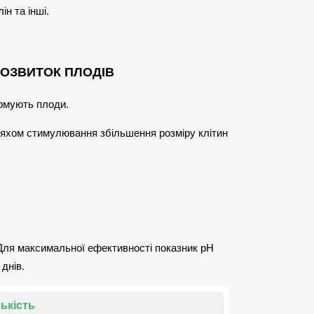
ін та інші.
РОЗВИТОК ПЛОДІВ
ормують плоди.
шляхом стимулювання збільшення розміру клітин
 Для максимальної ефективності показник pH
днів.
лькість