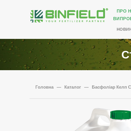
ПРО 
ВИПРО
НОВИ
С
Головна
—
Каталог
—
Басфоліар Келп 