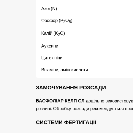
Азот(N)
Фосфор (Р
O
)
2
5
Калій (K
O)
2
Ауксини
Цитокініни
Вітаміни, амінокислоти
ЗАМОЧУВАННЯ РОЗСАДИ
БАСФОЛІАР КЕЛП СЛ
доцільно використовува
розчині. Обробку розсади рекомендується про
СИСТЕМИ ФЕРТИГАЦІЇ