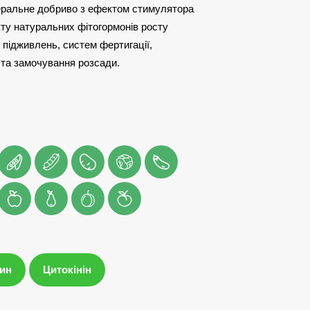
ральне добриво з ефектом стимулятора
кту натуральних фітогормонів росту
підживлень, систем фертигації,
 та замочування розсади.
ин
Цитокінін