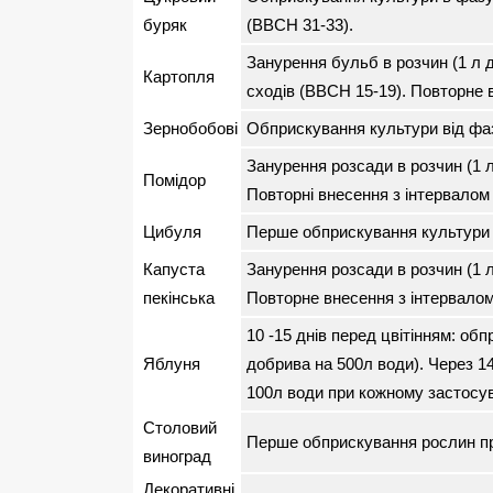
буряк
(ВВСН 31-33).
Занурення бульб в розчин (1 л 
Картопля
сходів (ВВСН 15-19). Повторне 
Зернобобові
Обприскування культури від фази
Занурення розсади в розчин (1 
Помідор
Повторні внесення з інтервалом 
Цибуля
Перше обприскування культури в
Капуста
Занурення розсади в розчин (1 
пекінська
Повторне внесення з інтервалом 
10 -15 днів перед цвітінням: об
Яблуня
добрива на 500л води). Через 1
100л води при кожному застосув
Столовий
Перше обприскування рослин при
виноград
Декоративні