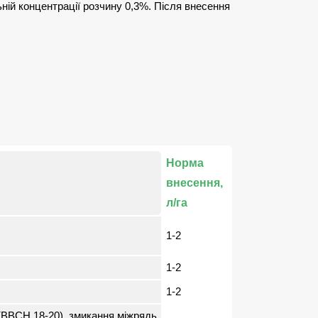
ній концентрації розчину 0,3%. Після внесення
Норма
внесення,
л/га
1-2
1-2
1-2
 (ВВСН 18-20), змикання міжрядь