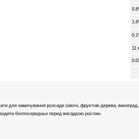
0.
1.
0.
11 
0.0
ти для замочування розсади (овочі, фруктові дерева, виноград,
водити безпосередньо перед висадкою рослин.