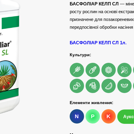
БАСФОЛІАР КЕЛП СЛ
— міне
росту рослин на основі екстра
призначене для позакореневих 
передпосівної обробки насіння
БАСФОЛІАР КЕЛП СЛ 1л.
Культури:
Елементи живлення:
N
P
K
Аукс