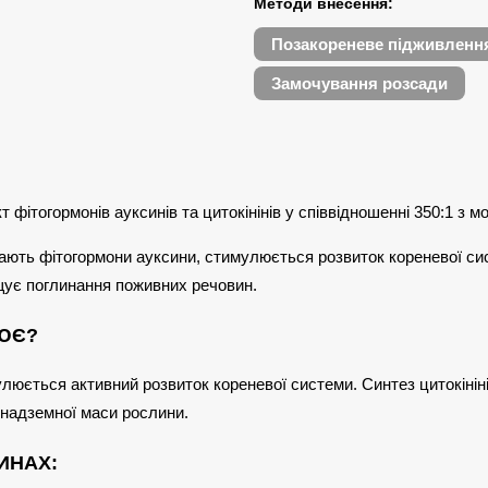
Методи внесення:
Позакореневе підживленн
Замочування розсади
фітогормонів ауксинів та цитокінінів у співвідношенні 350:1 з м
жають фітогормони ауксини, стимулюється розвиток кореневої сис
щує поглинання поживних речовин.
ЦЮЄ?
улюється активний розвиток кореневої системи. Синтез цитокіні
 надземної маси рослини.
ЛИНАХ: