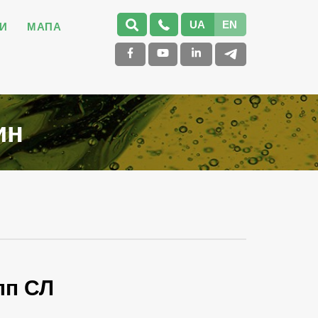
UA
EN
И
МАПА
ин
лп СЛ