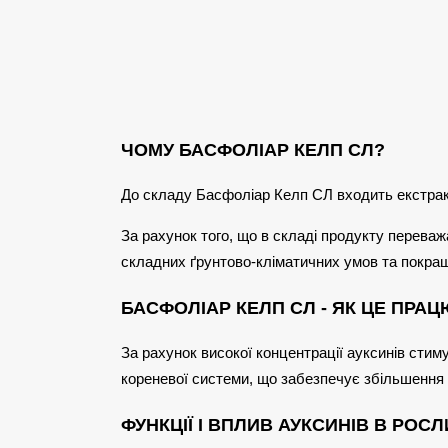
ЧОМУ БАСФОЛІАР КЕЛП СЛ?
До складу Басфоліар Келп СЛ входить екстракт 
За рахунок того, що в складі продукту перева
складних ґрунтово-кліматичних умов та покра
БАСФОЛІАР КЕЛП СЛ - ЯК ЦЕ ПРА
За рахунок високої концентрації ауксинів стим
кореневої системи, що забезпечує збільшення
ФУНКЦІЇ І ВПЛИВ АУКСИНІВ В РОС