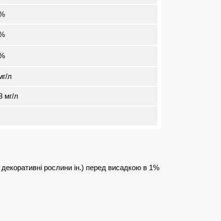
8%
6%
1%
мг/л
3 мг/л
 декоративні рослини ін.) перед висадкою в 1%