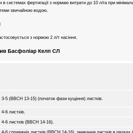
в системах фертигації з нормаю витрати до 10 л/га при мінімаль
стеми звичайною водою.
Я
стосовується з нормою 2 л/т насіння.
рив Басфоліар Келп СЛ
3-5 (ВВСН 13-15) (початок фази кущіння) листків.
4-6 листків.
4-6 листків (ВВСН 14-16).
4-6 справжніх листків (ВВСН 14-16), змикання листків в рядках