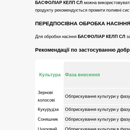
БАСФОЛІАР КЕЛП СЛ
можна використовувати 
продукту рекомендується промити поливні си
ПЕРЕДПОСІВНА ОБРОБКА НАСІНН
Для обробки насіння
БАСФОЛІАР КЕЛП СЛ
за
Рекомендації по застосуванню доб
Культура
Фаза внесення
Зернові
Обприскування культури у фазу 
колосові
Кукурудза
Обприскування культури у фазу 
Соняшник
Обприскування культури у фазу 
Цукровий
Обприскування культури в фазу 