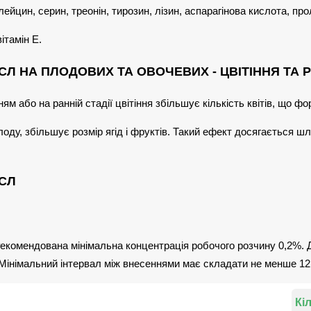
лейцин, серин, треонін, тирозин, лізин, аспарагінова кислота, прол
вітамін Е.
Л НА ПЛОДОВИХ ТА ОВОЧЕВИХ - ЦВІТІННЯ ТА 
м або на ранній стадії цвітіння збільшує кількість квітів, що ф
лоду, збільшує розмір ягід і фруктів. Такий ефект досягається 
СЛ
Рекомендована мінімальна концентрація робочого розчину 0,2%.
Мінімальний інтервал між внесеннями має складати не менше 12 
Кі