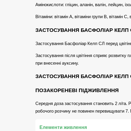
Амінокислоти: гліцин, аланін, валін, лейцин, ізо
Вітаміни: вітамін А, вітаміни групи В, вітамін С, 
ЗАСТОСУВАННЯ БАСФОЛІАР КЕЛП С
Застосування Басфоліар Келп СЛ перед цвітіння
Застосування після цвітіння сприяє розвитку п
при внесенні ауксину.
ЗАСТОСУВАННЯ БАСФОЛІАР КЕЛП 
ПОЗАКОРЕНЕВІ ПІДЖИВЛЕННЯ
Середня доза застосування становить 2 л/га. 
робочого розчину не повинен перевищувати 7. 
Елементи живлення