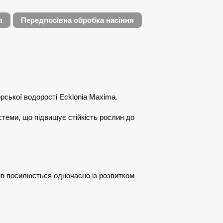
я
Передпосівна обробка насіння
орської водорості Ecklonia Maxima.
теми, що підвищує стійкість рослин до
нів посилюється одночасно із розвитком