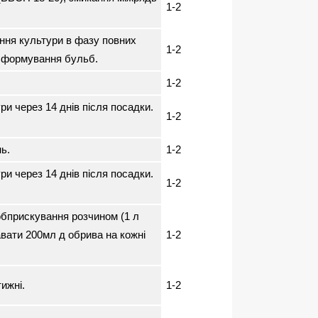
1-2
ння культури в фазу повних
1-2
у формування бульб.
1-2
и через 14 днів після посадки.
1-2
ь.
1-2
и через 14 днів після посадки.
1-2
 обприскування розчином (1 л
авати 200мл д обрива на кожні
1-2
ижні.
1-2