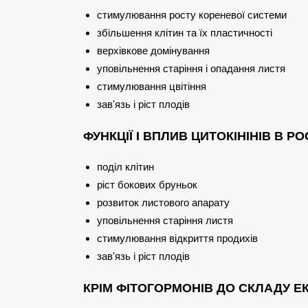
стимулювання росту кореневої системи
збільшення клітин та їх пластичності
верхівкове домінування
уповільнення старіння і опадання листя
стимулювання цвітіння
зав'язь і ріст плодів
ФУНКЦІЇ І ВПЛИВ ЦИТОКІНІНІВ В Р
поділ клітин
ріст бокових бруньок
розвиток листового апарату
уповільнення старіння листя
стимулювання відкриття продихів
зав'язь і ріст плодів
КРІМ ФІТОГОРМОНІВ ДО СКЛАДУ Е