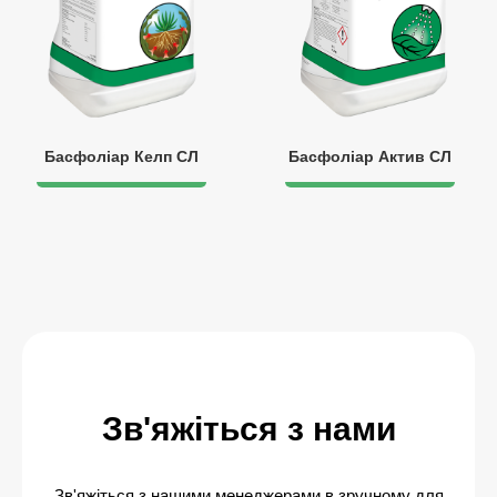
Басфоліар Келп СЛ
Басфоліар Актив СЛ
Зв'яжіться з нами
Зв'яжіться з нашими менеджерами в зручному для