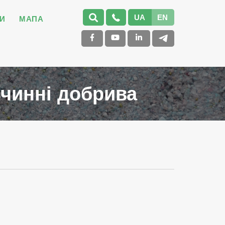
UA
EN
И
МАПА
зчинні добрива