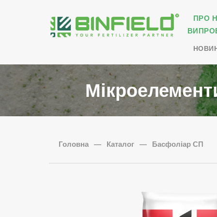
ПРО 
ВИПРО
НОВИ
Мікроелементи
Головна
—
Каталог
—
Басфоліар СП