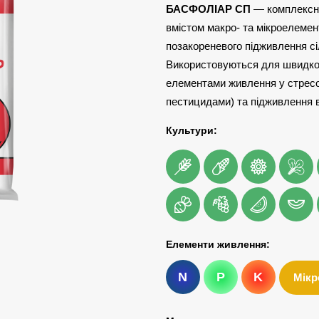
БАСФОЛІАР СП
— комплексні
вмістом макро- та мікроелемент
позакореневого підживлення с
Використовуються для швидко
елементами живлення у стресо
пестицидами) та підживлення в
Культури:
Елементи живлення:
N
P
K
Мікр