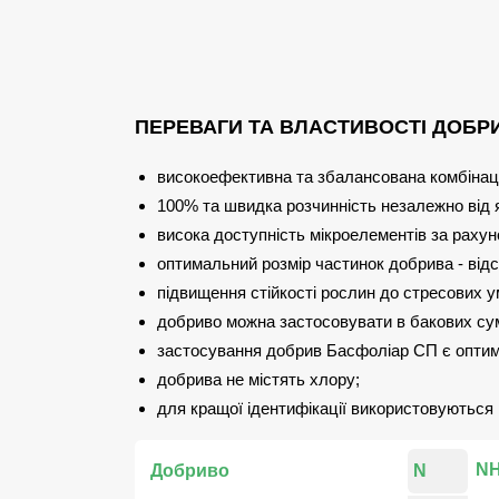
ПЕРЕВАГИ ТА ВЛАСТИВОСТІ ДОБР
високоефективна та збалансована комбінація
100% та швидка розчинність незалежно від я
висока доступність мікроелементів за раху
оптимальний розмір частинок добрива - відс
підвищення стійкості рослин до стресових у
добриво можна застосовувати в бакових су
застосування добрив Басфоліар СП є оптим
добрива не містять хлору;
для кращої ідентифікації використовуються р
N
Добриво
N