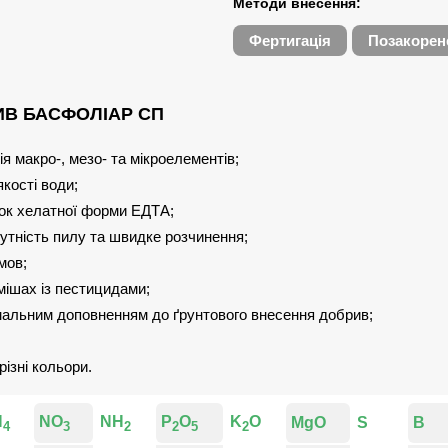
Методи внесення:
Фертигація
Позакорен
ИВ БАСФОЛІАР СП
 макро-, мезо- та мікроелементів;
кості води;
нок хелатної форми ЕДТА;
утність пилу та швидке розчинення;
мов;
мішах із пестицидами;
альним доповненням до ґрунтового внесення добрив;
ізні кольори.
H
NO
NH
P
O
K
O
MgO
S
B
4
3
2
2
5
2