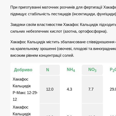
При приготуванні маточних розчинів для фертигації Хакаф
підвищує стабільність пестицидів (інсектициди, фунгіциди
Завдяки своїм властивостям Хакафос Кальцидік підходить 
сильних небезпечних кислот (азотна, ортофосфорна).
Хакафос Кальцидік містить збалансоване співвідношення ел
на крапельному зрошенні (овочеві, плодові та виноградник
високим рівнем концентрації солей.
NH
NO
P
Добриво
N
4
3
2
Хакафос
Кальцидік
12.0
4.3
7.7
29.
Р-Макс 12-29-
12
Хакафос
Кальцидік