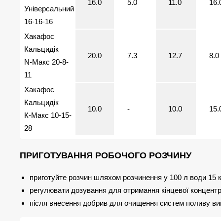
16.0
5.0
11.0
16.
Універсальний
16-16-16
Хакафос
Кальцидік
20.0
7.3
12.7
8.0
N-Макс 20-8-
11
Хакафос
Кальцидік
10.0
-
10.0
15.
К-Макс 10-15-
28
ПРИГОТУВАННЯ РОБОЧОГО РОЗЧИНУ
приготуйте розчин шляхом розчинення у 100 л води 15 к
регулювати дозування для отримання кінцевої концентра
після внесення добрив для очищення систем поливу вик