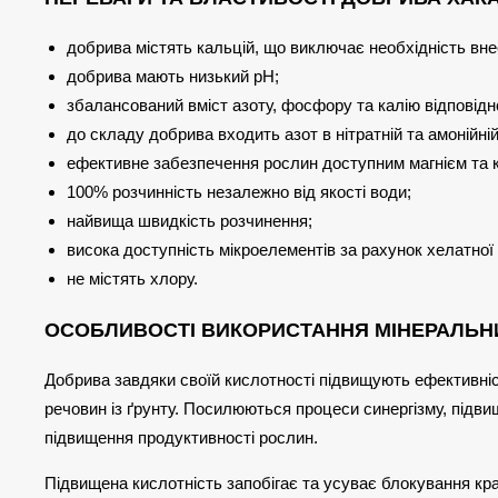
добрива містять кальцій, що виключає необхідність вне
добрива мають низький pH;
збалансований вміст азоту, фосфору та калію відповідн
до складу добрива входить азот в нітратній та амонійні
ефективне забезпечення рослин доступним магнієм та 
100% розчинність незалежно від якості води;
найвища швидкість розчинення;
висока доступність мікроелементів за рахунок хелатної
не містять хлору.
ОСОБЛИВОСТІ ВИКОРИСТАННЯ МІНЕРАЛЬН
Добрива завдяки своїй кислотності підвищують ефективніс
речовин із ґрунту. Посилюються процеси синергізму, підви
підвищення продуктивності рослин.
Підвищена кислотність запобігає та усуває блокування кр