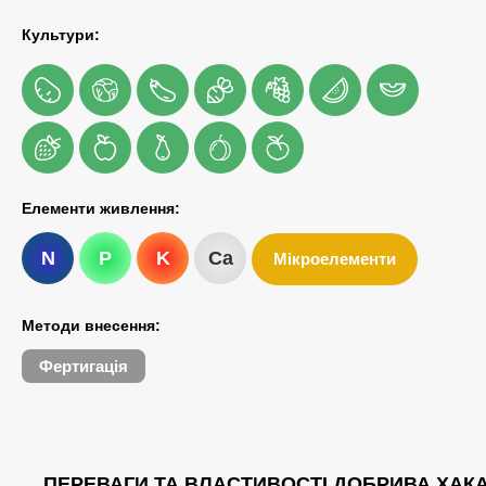
Культури:
Елементи живлення:
N
P
K
Ca
Мікроелементи
Методи внесення:
Фертигація
ПЕРЕВАГИ ТА ВЛАСТИВОСТІ ДОБРИВА ХАК